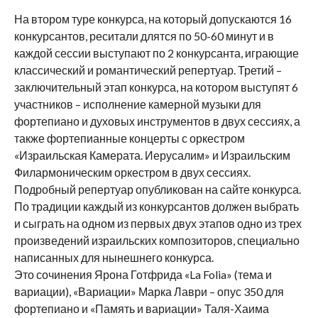
На втором туре конкурса, на который допускаются 16
конкурсантов, реситали длятся по 50-60 минут и в
каждой сессии выступают по 2 конкурсанта, играющие
классический и романтический репертуар. Третий –
заключительный этап конкурса, на котором выступят 6
участников – исполнение камерной музыки для
фортепиано и духовых инструментов в двух сессиях, а
также фортепианные концерты с оркестром
«Израильская Камерата. Иерусалим» и Израильским
Филармоническим оркестром в двух сессиях.
Подробный репертуар опубликован на сайте конкурса.
По традиции каждый из конкурсантов должен выбрать
и сыграть на одном из первых двух этапов одно из трех
произведений израильских композиторов, специально
написанных для нынешнего конкурса.
Это сочинения Ярона Готфрида «La Folia» (тема и
вариации), «Вариации» Марка Лаври – опус 350 для
фортепиано и «Память и вариации» Таля-Хаима