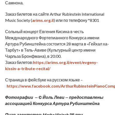
Самнона.
Заказ билетов на сайте Arthur Rubinstein International
Music Society (
arims.org.il
) или по телефону *8301
Сольный концерт Евгения Кисина в честь
Международного Фортепианного Конкурса имени
Артура Рубинштейна состоится 28 марта в «Гейхал ха-
Тарбут» в Тель-Авиве (Культурный центр имени
Чарльза Бронфмана), в 20:00.
Заказ билетов:
https://arims.org.il/event/evgeny-
kissin-a-tribute-recital/
Страница в фейсбуке на русском языке –
https://www.facebook.com/ArthurRubinsteinPianoComp
Фотографии — © Йоль Леви — предоставлены
ассоциацией Конкурса Артура Рубинштейна
Пиар-агентство: Masha Hininch PR при