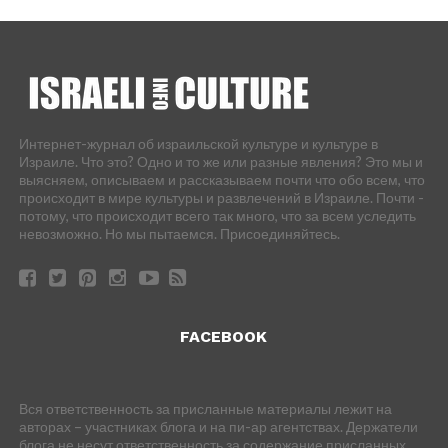
Интернет-журнал об израильской культуре и культуре в
Израиле. Что это? Одно и то же или разные явления? Это мы и
выясняем, описываем и рассказываем почти что обо всем, что
происходит в мире культуры и развлечений в Израиле. Почти -
потому, что происходит всего так много, что за всем уследить
невозможно. Но мы пытаемся. Присоединяйтесь.
FACEBOOK
Вся ответственность за присланные материалы лежит на
авторах – участниках блога и на пи-ар агентствах. Держатели
блога не несут ответственность за содержание присланных