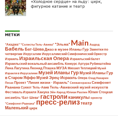
«Холодное сердце» на льду: цирк,
фигурное катание и театр
МЕТКИ
Main
"Эльма"
"Акадма"
"Солисты Тель-Авива"
Ашдод
Бабель
Бат-Шева
Джаз в музее Иланы Гур
Заметки по
четвергам
Иерусалим
Иерусалимский Симфонический Оркестр
Израильская Опера
Израиль
Израильский балет
Израильский вокальный ансамбль
Конкурс Артура Рубинштейна
Лена Лагутина
Леонид Пташка
МУЗА
Михаил Теплицкий
Музей
Музей Иланы Гур
Музей Иланы Гур
Израиля в Иерусалиме
в Старом Яффо
Музей Эрец-Исраэль
Опера
Охад Нахарин
Симфонет
Проект "Линия жизни - Израиль"
Песах
Свежая краска
Раанана
Тель-Авивский музей искусств
Суккот
Тель-Авив
Ханука
Юлия Стоцкая
Фестиваль Израиля
Эйн-Харод
Юлиан Рахлин
гастроли
каникулы
ансамбль "Бат-Шева"
оркестр
пресс-релиз
театр
"Симфонет Раанана"
Маленький
цирк