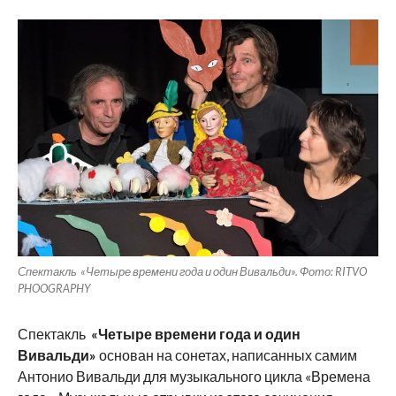
Спектакль «Четыре времени года и один Вивальди». Фото: RITVO
PHOOGRAPHY
Спектакль
«Четыре времени года и один
Вивальди»
основан на сонетах, написанных самим
Антонио Вивальди для музыкального цикла «Времена