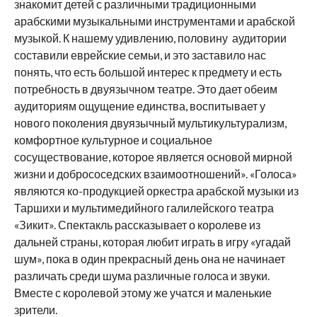
знакомит детей с различными традиционными
арабскими музыкальными инструментами и арабской
музыкой. К нашему удивлению, половину аудитории
составили еврейские семьи, и это заставило нас
понять, что есть большой интерес к предмету и есть
потребность в двуязычном театре. Это дает обеим
аудиториям ощущение единства, воспитывает у
нового поколения двуязычный мультикультурализм,
комфортное культурное и социальное
сосуществование, которое является основой мирной
жизни и добрососедских взаимоотношений». «Голоса»
являются ко-продукцией оркестра арабской музыки из
Таршихи и мультимедийного галилейского театра
«Зикит». Спектакль рассказывает о королеве из
дальней страны, которая любит играть в игру «угадай
шум», пока в один прекрасный день она не начинает
различать среди шума различные голоса и звуки.
Вместе с королевой этому же учатся и маленькие
зрители.