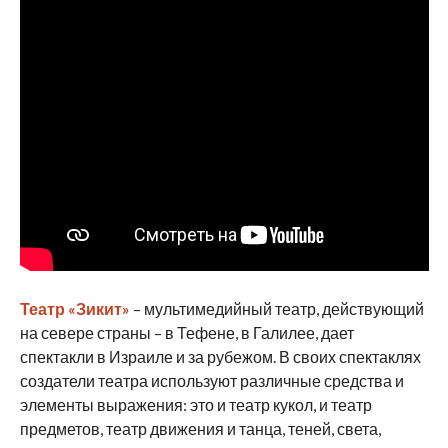
Театр «Зикит»
– мультимедийный театр, действующий
на севере страны – в Тефене, в Галилее, дает
спектакли в Израиле и за рубежом. В своих спектаклях
создатели театра используют различные средства и
элементы выражения: это и театр кукол, и театр
предметов, театр движения и танца, теней, света,