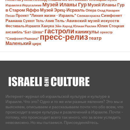
Музей Иланы Гур
Музей Иланы Гур
Израиля в Иерусалиме
в Старом Яффо
Музей Эрец-Исраэль
Опера
Охад Нахарин
Симфонет
Проект "Линия жизни - Израиль"
Песах
Свежая краска
Раанана
Тель-Авивский музей искусств
Суккот
Тель-Авив
Ханука
Юлия Стоцкая
Фестиваль Израиля
Эйн-Харод
Юлиан Рахлин
гастроли
каникулы
ансамбль "Бат-Шева"
оркестр
пресс-релиз
театр
"Симфонет Раанана"
Маленький
цирк
Интернет-журнал об израильской культуре и культуре в
Израиле. Что это? Одно и то же или разные явления? Это мы и
выясняем, описываем и рассказываем почти что обо всем, что
происходит в мире культуры и развлечений в Израиле. Почти -
потому, что происходит всего так много, что за всем уследить
невозможно. Но мы пытаемся. Присоединяйтесь.