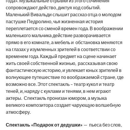
года». Музыкальные отрывки из этого сочинения
сопровождают действо, диктуя ход событий.
Маленький Вивальди слышит рассказ отца о молодом
пастушке Педролино, чья жизненная история
переплетается со сменой времен года. В воображении
маленького мальчика действие разворачивается
прямо в его комнате, а мебель и обстановка меняются
на глазах у изумленных зрителей в соответствии со
временем года. Каждый предмет на сцене начинает
жить своей собственной жизнью, рассказывая свою
фантастическую историю, и увлекает юных зрителей в
волнующее путешествие по воображаемой стране, где
возможно все. Этот спектакль – театр кукол и театр
теней, и, наряду с куклами и тенями, в нем играют
актеры. Спектакль пронизан юмором, а музыка
великого композитора создает чарующую волшебную
атмосферу.
Спектакль «Подарок от дедушки»
— пьеса без слов,