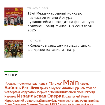
TEL AVIV GLOBAL
18-й Международный конкурс
пианистов имени Артура
Рубинштейна выходит на финишную
прямую! Гранд-финал 3–9 сентября,
2026
ГАСТРОЛИ
«Холодное сердце» на льду: цирк,
фигурное катание и театр
МЕТКИ
Main
"Эльма"
"Акадма"
"Солисты Тель-Авива"
Ашдод
Бабель
Бат-Шева
Джаз в музее Иланы Гур
Заметки по
четвергам
Иерусалим
Иерусалимский Симфонический Оркестр
Израильская Опера
Израиль
Израильский балет
Израильский вокальный ансамбль
Конкурс Артура Рубинштейна
Лена Лагутина
Леонид Пташка
МУЗА
Михаил Теплицкий
Музей