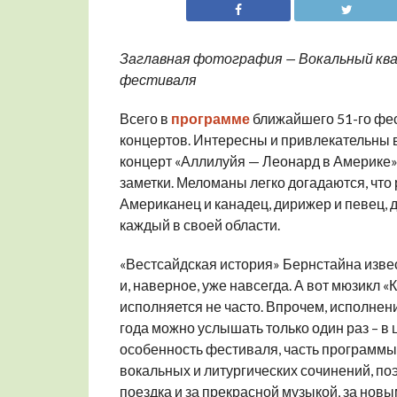
Заглавная фотография — Вокальный ква
фестиваля
Всего в
программе
ближайшего 51-го фес
концертов. Интересны и привлекательны в
концерт «Аллилуйя — Леонард в Америке»,
заметки. Меломаны легко догадаются, что 
Американец и канадец, дирижер и певец, 
каждый в своей области.
«Вестсайдская история» Бернстайна извест
и, наверное, уже навсегда. А вот мюзикл
исполняется не часто. Впрочем, исполнени
года можно услышать только один раз – в
особенность фестиваля, часть программы 
вокальных и литургических сочинений, по
поездка и за прекрасной музыкой, за нов