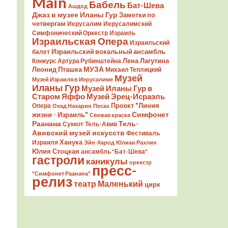
Main
Бабель
Бат-Шева
Ашдод
Джаз в музее Иланы Гур
Заметки по
четвергам
Иерусалим
Иерусалимский
Симфонический Оркестр
Израиль
Израильская Опера
Израильский
Израильский вокальный ансамбль
балет
Лена Лагутина
Конкурс Артура Рубинштейна
Леонид Пташка
МУЗА
Михаил Теплицкий
Музей
Музей Израиля в Иерусалиме
Иланы Гур
Музей Иланы Гур в
Старом Яффо
Музей Эрец-Исраэль
Проект "Линия
Опера
Охад Нахарин
Песах
Симфонет
жизни - Израиль"
Свежая краска
Раанана
Тель-
Суккот
Тель-Авив
Авивский музей искусств
Фестиваль
Ханука
Израиля
Эйн-Харод
Юлиан Рахлин
Юлия Стоцкая
ансамбль "Бат-Шева"
гастроли
каникулы
оркестр
пресс-
"Симфонет Раанана"
релиз
театр Маленький
цирк