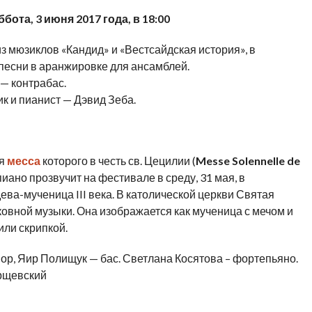
ота, 3 июня 2017 года, в 18:00
 мюзиклов «Кандид» и «Вестсайдская история», в
песни в аранжировке для ансамблей.
— контрабас.
 и пианист — Дэвид Зеба.
ая
месса
которого в честь св. Цецилии (
Messe
Solennelle
de
пиано прозвучит на фестивале в среду, 31 мая, в
ева-мученица III века. В католической церкви Святая
овной музыки. Она изображается как мученица с мечом и
или скрипкой.
ор, Яир Полищук — бас. Светлана Косятова – фортепьяно.
рщевский