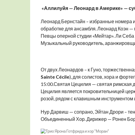
«Аллилуйя — Леонард в Америке» — субб
Леонард Бернстайн – избранные номера из
обработке для ансамбля. Леонард Коэн — 
Певцы оперной студии «Мейтар». Ли Себа 
Музыкальный руководитель, аранжировщик
От двух Леонардов – к Гуно, торжественн
Sainte
C
é
cile
), для солистов, хора и форте
15:00.Святая Цецилия — cвятая римская д
Цецилия является покровительницей церк
розой, рядом с клавишным инструментом 
Нур Дарвиш — сопрано, Эйтан Дрори – тен
Объединенный Хор. Дирижер — Ронен Бо