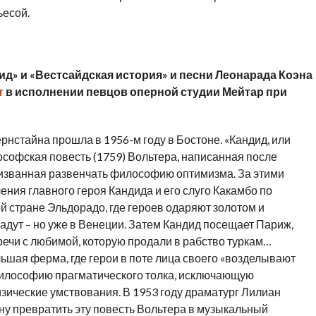
ьесой.
д» и «Вестсайдская история» и песни Леонарада Коэна
т
в исполнении певцов оперной студии Мейтар при
нстайна прошла в 1956-м году в Бостоне. «Кандид, или
лософская повесть (1759) Вольтера, написанная после
ризванная развенчать философию оптимизма. За этими
ия главного героя Кандида и его слуго Какамбо по
й стране Эльдорадо, где героев одаряют золотом и
радут – но уже в Венеции. Затем Кандид посещает Париж,
ечи с любимой, которую продали в рабство туркам…
ьшая ферма, где герои в поте лица своего «возделывают
философию прагматического толка, исключающую
ические умствования. В 1953 году драматург Лилиан
у превратить эту повесть Вольтера в музыкальный