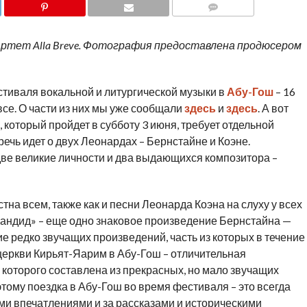
COMMENTS
ртет Alla Breve. Фотография предоставлена продюсером
тиваля вокальной и литургической музыки в
Абу-Гош
– 16
се. О части из них мы уже сообщали
здесь
и
здесь
. А вот
 который пройдет в субботу 3 июня, требует отдельной
речь идет о двух Леонардах – Бернстайне и Коэне.
две великие личности и два выдающихся композитора –
на всем, также как и песни Леонарда Коэна на слуху у всех
 «Кандид» – еще одно знаковое произведение Бернстайна —
е редко звучащих произведений, часть из которых в течение
 церкви Кирьят-Яарим в Абу-Гош – отличительная
которого составлена из прекрасных, но мало звучащих
этому поездка в Абу-Гош во время фестиваля – это всегда
ыми впечатлениями и за рассказами и историческими