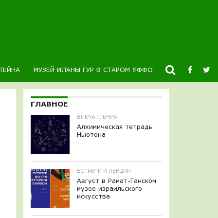
ТЕЙНА
МУЗЕЙ ИЛАНЫ ГУР В СТАРОМ ЯФФО
НОВОСТИ
К
ГЛАВНОЕ
ВПЕЧАТЛЕНИЯ
Алхимическая тетрадь
Ньютона
ВСТРЕЧИ И ЛЕКЦИИ
Август в Рамат-Ганском
музее израильского
искусства