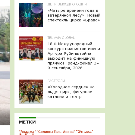
ДЕТИ ВЫХОДНОГО ДНЯ
«Четыре времени года в
затерянном лесу». Новый
спектакль цирка «Браво»
TEL AVIV GLOBAL
18-й Международный
конкурс пианистов имени
Артура Рубинштейна
выходит на финишную
прямую! Гранд-финал 3–
9 сентября, 2026
ГАСТРОЛИ
«Холодное сердце» на
льду: цирк, фигурное
катание и театр
МЕТКИ
"Эльма"
"Акадма"
"Солисты Тель-Авива"