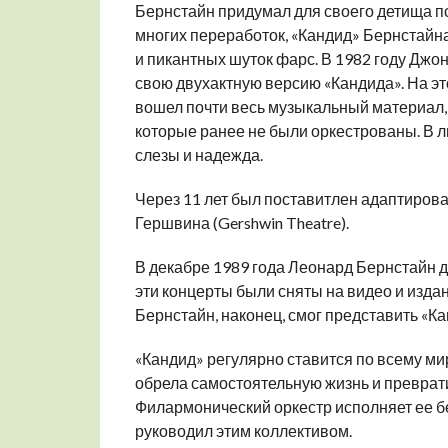
Бернстайн придумал для своего детища по
многих переработок, «Кандид» Бернстайн
и пикантных шуток фарс. В 1982 году Джон
свою двухактную версию «Кандида». На это
вошел почти весь музыкальный материал,
которые ранее не были оркестрованы. В л
слезы и надежда.
Через 11 лет был поставитлен адаптирова
Гершвина (Gershwin Theatre).
В декабре 1989 года Леонард Бернстайн 
эти концерты были сняты на видео и издан
Бернстайн, наконец, смог представить «Ка
«Кандид» регулярно ставится по всему ми
обрела самостоятельную жизнь и преврат
Филармонический оркестр исполняет ее бе
руководил этим коллективом.