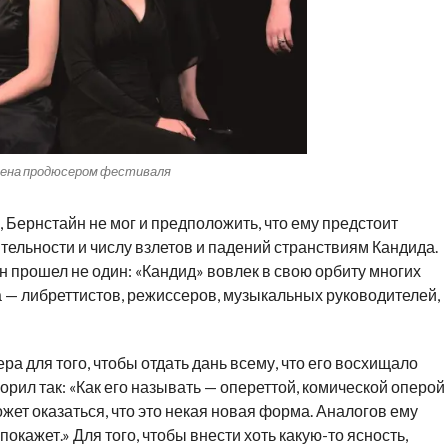
ена продюсером фестиваля
, Бернстайн не мог и предположить, что ему предстоит
ельности и числу взлетов и падений странствиям Кандида.
н прошел не один: «Кандид» вовлек в свою орбиту многих
 — либреттистов, режиссеров, музыкальных руководителей,
а для того, чтобы отдать дань всему, что его восхищало
рил так: «Как его называть — опереттой, комической оперой
жет оказаться, что это некая новая форма. Аналогов ему
покажет.» Для того, чтобы внести хоть какую-то ясность,