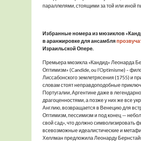
параллелями, стоящими за той или иной п
Избранные номера из мюзиклов «Канди
в аранжировке для ансамбля
прозвуча
Израильской Опере.
Премьера мюзикла «Кандид» Леонарда Бер
Оптимизм» (Candide, ou l’Optimisme) – фи
Лиссабонского землетрясения (1755) и п
словам стоят неправдоподобные приключен
Португалии, Аргентине даже в легендарно
драгоценностями, а позже у них же все ук
Англию, возвращается в Венецию для встр
Оптимизм, пессимизм и под конец — небол
свой сад», что должно символизировать 
всевозможные идеалистические и метафиз
Хеллман предложила Леонарду Бернстайн