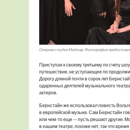
Оперная студия Мейтар. Фотография предоставл
Приступая к своему третьему по счету шоу
путешествие, не уступающее по продолжит
Дорогу длиной почти в сорок лет Бернстай
одаренных деятелей музыкального театра
актеров.
Бернстайн же использовал повесть Вольтер
в европейской музыке. Сам Бернстайн гово
или чем-то еще — пусть решают другие. Мо
в нашем театре, похоже нет, так что время 