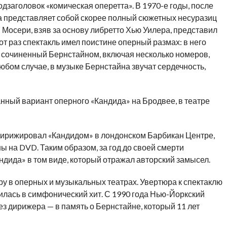
дзаголовок «комическая оперетта». В 1970-е годы, после
а представляет собой скорее полный сюжетных несуразиц
 Мосери, взяв за основу либретто Хью Уилера, представил
т раз спектакль имел поистине оперный размах: в него
 сочиненный Бернстайном, включая несколько номеров,
юбом случае, в музыке Бернстайна звучат сердечность,
нный вариант оперного «Кандида» на Бродвее, в театре
дирижировал «Кандидом» в лондонском Барбикан Центре,
ы на DVD. Таким образом, за год до своей смерти
ндида» в том виде, который отражал авторский замысел.
ру в оперных и музыкальных театрах. Увертюра к спектаклю
илась в симфонический хит. С 1990 года Нью-Йоркский
з дирижера — в память о Бернстайне, который 11 лет