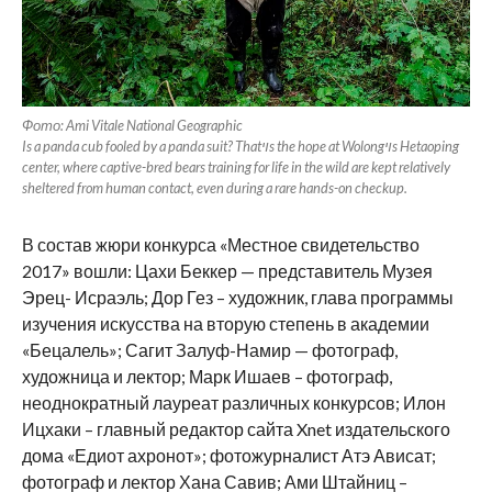
Фото: Ami Vitale National Geographic
Is a panda cub fooled by a panda suit? Thatױs the hope at Wolongױs Hetaoping
center, where captive-bred bears training for life in the wild are kept relatively
sheltered from human contact, even during a rare hands-on checkup.
В состав жюри конкурса «Местное свидетельство
2017» вошли: Цахи Беккер — представитель Музея
Эрец- Исраэль; Дор Гез – художник, глава программы
изучения искусства на вторую степень в академии
«Бецалель»; Сагит Залуф-Намир — фотограф,
художница и лектор; Марк Ишаев – фотограф,
неоднократный лауреат различных конкурсов; Илон
Ицхаки – главный редактор сайта Xnet издательского
дома «Едиот ахронот»; фотожурналист Атэ Ависат;
фотограф и лектор Хана Савив; Ами Штайниц –