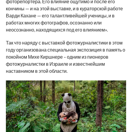
фоторепортера. Его влияние ощутимо и после его
кончины — и на этой выставке, и в кураторской работе
Варди Кахане — его талантливейшей ученицы, и в
работах многих фотографов, осознанно или
неосознанно, находящихся под его влиянием».
Так что наряду с выставкой фотожурналистики в этом
году организована специальная экспозиция в память о
покойном Михе Киршнере – одним из пионеров
фотожурналистки в Израиле и известнейшим
наставником в этой области.