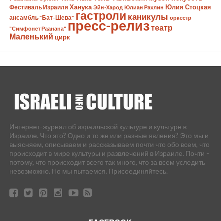
Ханука
Юлия Стоцкая
Фестиваль Израиля
Эйн-Харод
Юлиан Рахлин
гастроли
каникулы
ансамбль "Бат-Шева"
оркестр
пресс-релиз
театр
"Симфонет Раанана"
Маленький
цирк
Интернет-журнал об израильской культуре и культуре в
Израиле. Что это? Одно и то же или разные явления? Это мы и
выясняем, описываем и рассказываем почти что обо всем, что
происходит в мире культуры и развлечений в Израиле. Почти -
потому, что происходит всего так много, что за всем уследить
невозможно. Но мы пытаемся. Присоединяйтесь.