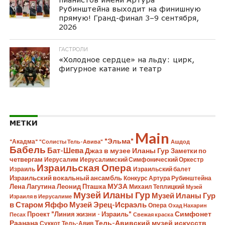
Рубинштейна выходит на финишную
прямую! Гранд-финал 3–9 сентября,
2026
ГАСТРОЛИ
«Холодное сердце» на льду: цирк,
фигурное катание и театр
МЕТКИ
Main
"Эльма"
"Акадма"
"Солисты Тель-Авива"
Ашдод
Бабель
Бат-Шева
Джаз в музее Иланы Гур
Заметки по
четвергам
Иерусалим
Иерусалимский Симфонический Оркестр
Израильская Опера
Израиль
Израильский балет
Израильский вокальный ансамбль
Конкурс Артура Рубинштейна
Лена Лагутина
Леонид Пташка
МУЗА
Михаил Теплицкий
Музей
Музей Иланы Гур
Музей Иланы Гур
Израиля в Иерусалиме
в Старом Яффо
Музей Эрец-Исраэль
Опера
Охад Нахарин
Симфонет
Проект "Линия жизни - Израиль"
Песах
Свежая краска
Раанана
Тель-Авивский музей искусств
Суккот
Тель-Авив