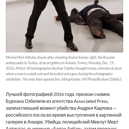
Mevlut Mert Altintas shouts after shooting Andrei Karlov, right, the Russian
ambassador to Turkey, at an art gallery in Ankara, Turkey, Monday, Dec. 19,
2016. At first, AP photographer Burhan Ozbilici thought it was a theatrical stunt
when a man in a dark suit and tie pulled out a gun during the photography
exhibition. The man then opened fire, killing Karlov. (AP Photo/Burhan Ozbilici)
Лучшей фотографией 2016 года признан снимок
Бурхана Озбиличи из агентства Associated Press,
запечатлевший момент убийства Андрея Карлова —
российского посла во время выступления в картинной
галерее в Анкаре. Убийца, полицейский Мевлут Мерт
Алтинтас, выкрикнув «Аллах Акбар», затем произнес