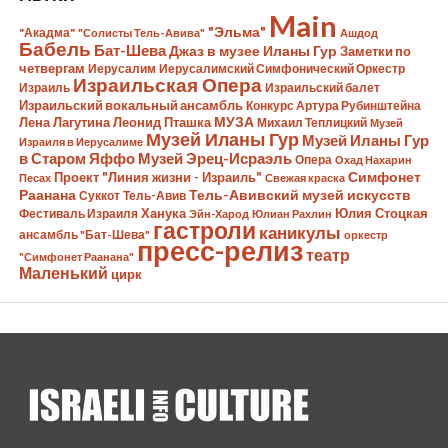
Main
"Эльма"
"Акадма"
"Солисты Тель-Авива"
Ашдод
Бабель
Бат-Шева
Джаз в музее Иланы Гур
Заметки по
четвергам
Иерусалим
Иерусалимский Симфонический Оркестр
Израильская Опера
Израиль
Израильский балет
Израильский вокальный ансамбль
Конкурс Артура Рубинштейна
Лена Лагутина
Леонид Пташка
МУЗА
Михаил Теплицкий
Музей
Музей Иланы Гур
Музей Иланы Гур
Израиля в Иерусалиме
в Старом Яффо
Музей Эрец-Исраэль
Опера
Охад Нахарин
Симфонет
Проект "Линия жизни - Израиль"
Песах
Свежая краска
Раанана
Тель-Авивский музей искусств
Суккот
Тель-Авив
Ханука
Юлия Стоцкая
Фестиваль Израиля
Эйн-Харод
Юлиан Рахлин
гастроли
каникулы
ансамбль "Бат-Шева"
оркестр
пресс-релиз
театр
"Симфонет Раанана"
Маленький
цирк