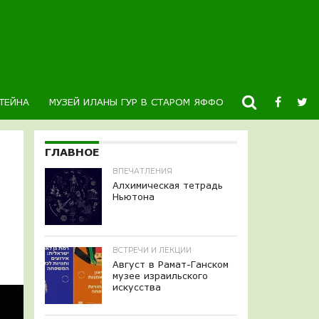
ТЕЙНА
МУЗЕЙ ИЛАНЫ ГУР В СТАРОМ ЯФФО
НОВОСТИ
К
ГЛАВНОЕ
ВПЕЧАТЛЕНИЯ
Алхимическая тетрадь
Ньютона
ВСТРЕЧИ И ЛЕКЦИИ
Август в Рамат-Ганском
музее израильского
искусства