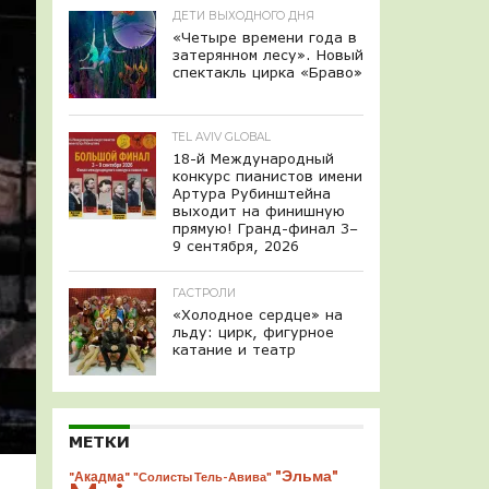
ДЕТИ ВЫХОДНОГО ДНЯ
«Четыре времени года в
затерянном лесу». Новый
спектакль цирка «Браво»
TEL AVIV GLOBAL
18-й Международный
конкурс пианистов имени
Артура Рубинштейна
выходит на финишную
прямую! Гранд-финал 3–
9 сентября, 2026
ГАСТРОЛИ
«Холодное сердце» на
льду: цирк, фигурное
катание и театр
МЕТКИ
"Эльма"
"Акадма"
"Солисты Тель-Авива"