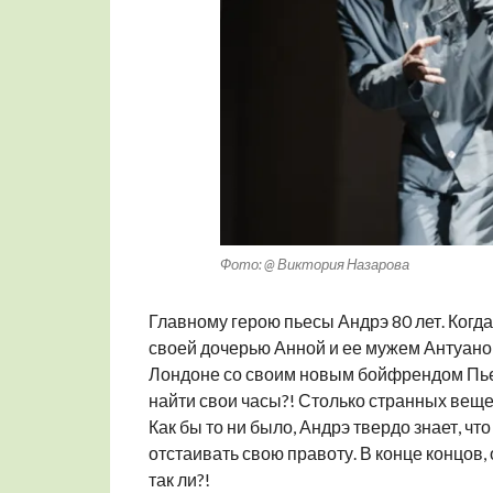
Фото: @ Виктория Назарова
Главному герою пьесы Андрэ 80 лет. Когда
своей дочерью Анной и ее мужем Антуаном
Лондоне со своим новым бойфрендом Пьер
найти свои часы?! Столько странных вещей
Как бы то ни было, Андрэ твердо знает, ч
отстаивать свою правоту. В конце концов,
так ли?!