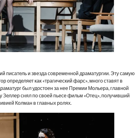
ий писатель и звезда современной драматургии. Эту самую
тор определяет как «трагический фарс», много ставят в
 драматург был удостоен за нее Премии Мольера, главной
у Зеллер снял по своей пьесе фильм «Отец», получивший
ивией Колман в главных ролях.