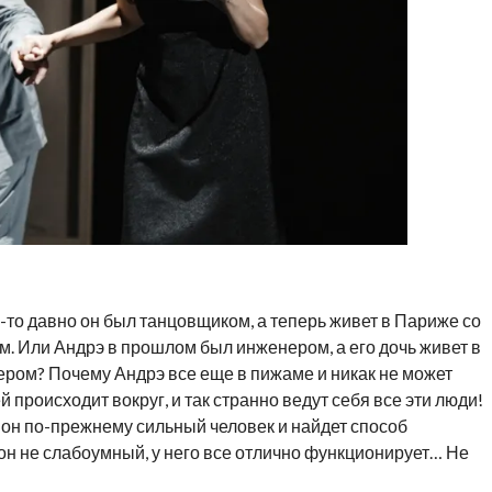
-то давно он был танцовщиком, а теперь живет в Париже со
. Или Андрэ в прошлом был инженером, а его дочь живет в
ом? Почему Андрэ все еще в пижаме и никак не может
 происходит вокруг, и так странно ведут себя все эти люди!
то он по-прежнему сильный человек и найдет способ
 он не слабоумный, у него все отлично функционирует… Не