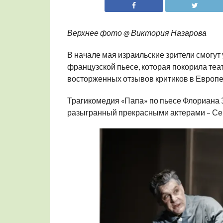
Верхнее фото @ Виктория Назарова
В начале мая израильские зрители смогут
французской пьесе, которая покорила теа
восторженных отзывов критиков в Европе
Трагикомедия «Папа» по пьесе Флориана З
разыгранный прекрасными актерами – Се