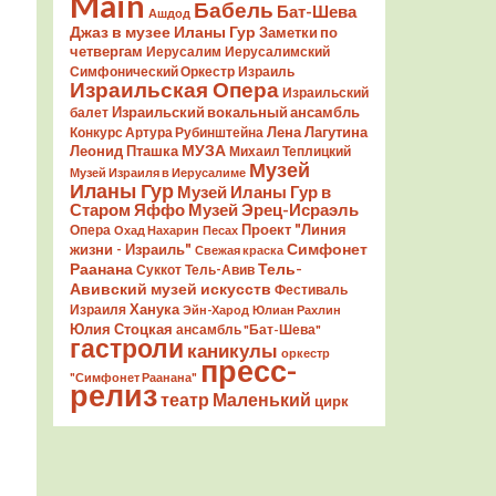
Main
Бабель
Бат-Шева
Ашдод
Джаз в музее Иланы Гур
Заметки по
четвергам
Иерусалим
Иерусалимский
Симфонический Оркестр
Израиль
Израильская Опера
Израильский
Израильский вокальный ансамбль
балет
Лена Лагутина
Конкурс Артура Рубинштейна
Леонид Пташка
МУЗА
Михаил Теплицкий
Музей
Музей Израиля в Иерусалиме
Иланы Гур
Музей Иланы Гур в
Старом Яффо
Музей Эрец-Исраэль
Проект "Линия
Опера
Охад Нахарин
Песах
Симфонет
жизни - Израиль"
Свежая краска
Раанана
Тель-
Суккот
Тель-Авив
Авивский музей искусств
Фестиваль
Ханука
Израиля
Эйн-Харод
Юлиан Рахлин
Юлия Стоцкая
ансамбль "Бат-Шева"
гастроли
каникулы
оркестр
пресс-
"Симфонет Раанана"
релиз
театр Маленький
цирк