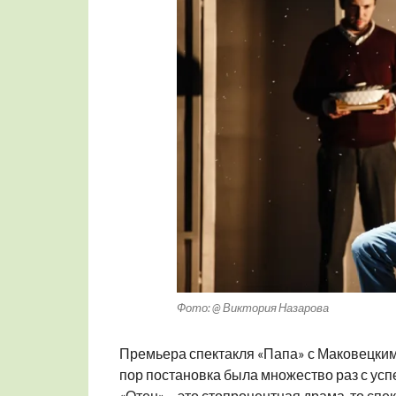
Фото: @ Виктория Назарова
Премьера спектакля «Папа» с Маковецким 
пор постановка была множество раз с усп
«Отец» – это стопроцентная драма, то спе