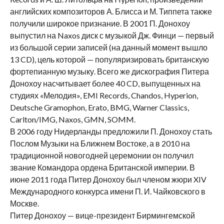
английских композиторов А. Блисса и М. Типпета также
получили широкое признание. В 2001 П. Донохоу
выпустил на Naxos диск с музыкой Дж. Финци — первый
из большой серии записей (на данный момент вышло
13 CD), цель которой — популяризировать британскую
фортепианную музыку. Всего же дискография Питера
Донохоу насчитывает более 40 CD, выпущенных на
студиях «Мелодия», EMI Records, Chandos, Hyperion,
Deutsche Gramophon, Erato, BMG, Warner Classics,
Carlton/IMG, Naxos, GMN, SOMM.
В 2006 году Нидерланды предложили П. Донохоу стать
Послом Музыки на Ближнем Востоке, а в 2010 на
традиционной новогодней церемонии он получил
звание Командора ордена Британской империи. В
июне 2011 года Питер Донохоу был членом жюри XIV
Международного конкурса имени П. И. Чайковского в
Москве.
Питер Донохоу — вице-президент Бирмингемской