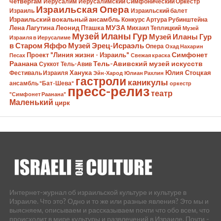
четвергам
Иерусалим
Иерусалимский Симфонический Оркестр
Израильская Опера
Израиль
Израильский балет
Израильский вокальный ансамбль
Конкурс Артура Рубинштейна
Лена Лагутина
Леонид Пташка
МУЗА
Михаил Теплицкий
Музей
Музей Иланы Гур
Музей Иланы Гур
Израиля в Иерусалиме
в Старом Яффо
Музей Эрец-Исраэль
Опера
Охад Нахарин
Симфонет
Проект "Линия жизни - Израиль"
Песах
Свежая краска
Раанана
Тель-Авивский музей искусств
Суккот
Тель-Авив
Ханука
Юлия Стоцкая
Фестиваль Израиля
Эйн-Харод
Юлиан Рахлин
гастроли
каникулы
ансамбль "Бат-Шева"
оркестр
пресс-релиз
театр
"Симфонет Раанана"
Маленький
цирк
Интернет-журнал об израильской культуре и культуре в
Израиле. Что это? Одно и то же или разные явления? Это мы и
выясняем, описываем и рассказываем почти что обо всем, что
происходит в мире культуры и развлечений в Израиле. Почти -