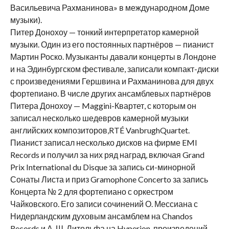
Васильевича Рахманинова» в международном Доме
музыки).
Питер Донохоу — тонкий интерпретатор камерной
музыки. Один из его постоянных партнёров — пианист
Мартин Роско. Музыканты давали концерты в Лондоне
и на Эдинбургском фестивале, записали компакт-диски
с произведениями Гершвина и Рахманинова для двух
фортепиано. В числе других ансамблевых партнёров
Питера Донохоу — Maggini-Квартет, с которым он
записал несколько шедевров камерной музыки
английских композиторов,RTÉ VanbrughQuartet.
Пианист записал несколько дисков на фирме EMI
Records и получил за них ряд наград, включая Grand
Prix International du Disque за запись си-минорной
Сонаты Листа и приз Gramophone Concerto за запись
Концерта № 2 для фортепиано с оркестром
Чайковского. Его записи сочинений О. Мессиана с
Нидерландским духовым ансамблем на Chandos
Records и А. Ш. Литольфа на Hyperion, произведений