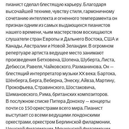
пианист сделал блестящую карьеру. Благодаря
высочайшей технике, чувству стиля, гармоничному
сочетанию интеллекта и огненного темперамента он
признан одним из самых выдающихся пианистов
нашего времени, чьим мастерством восхищаются
слушатели стран Европы и Дальнего Востока, США и
Канады, Австралии и Новой Зеландии. В огромном
репертуаре артиста ведущее место занимают
произведения Бетховена, Шопена, Шуберта, Листа,
Дебюсси, Равеля, Чайковского, Рахманинова. Он —
блестящий интерпретатор музыки XX века: Бартока,
Шёнберга, Берга, Веберна, Энеску, Айвза, Мартину,
Прокофьева, Стравинского, Шостаковича,
Шимановского, Рима, британских композиторов.
В послужном списке Питера Донохоу — концерты
почти со 150 оркестрами всего мира. Пианист
выступает со всеми ведущими лондонскими
оркестрами, оркестром Берлинской филармонии,
Чешской филармонии, Мюнхенской филармонии,