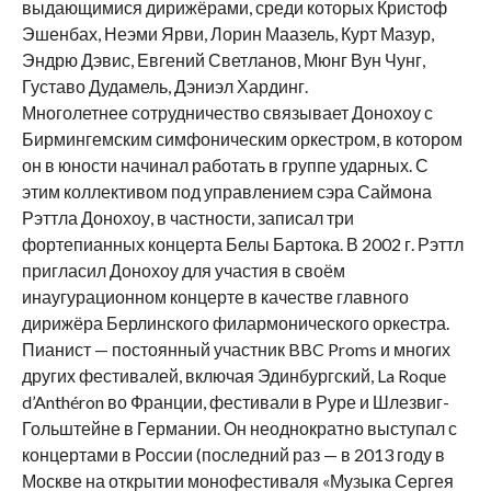
выдающимися дирижёрами, среди которых Кристоф
Эшенбах, Неэми Ярви, Лорин Маазель, Курт Мазур,
Эндрю Дэвис, Евгений Светланов, Мюнг Вун Чунг,
Густаво Дудамель, Дэниэл Хардинг.
Многолетнее сотрудничество связывает Донохоу с
Бирмингемским симфоническим оркестром, в котором
он в юности начинал работать в группе ударных. С
этим коллективом под управлением сэра Саймона
Рэттла Донохоу, в частности, записал три
фортепианных концерта Белы Бартока. В 2002 г. Рэттл
пригласил Донохоу для участия в своём
инаугурационном концерте в качестве главного
дирижёра Берлинского филармонического оркестра.
Пианист — постоянный участник BBC Proms и многих
других фестивалей, включая Эдинбургский, La Roque
d’Anthéron во Франции, фестивали в Руре и Шлезвиг-
Гольштейне в Германии. Он неоднократно выступал с
концертами в России (последний раз — в 2013 году в
Москве на открытии монофестиваля «Музыка Сергея