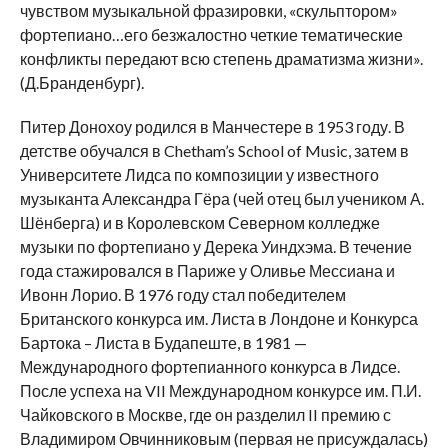
чувством музыкальной фразировки, «скульптором»
фортепиано…его безжалостно четкие тематические
конфликты передают всю степень драматизма жизни».
(Д.Бранденбург).
Питер Донохоу родился в Манчестере в 1953 году. В
детстве обучался в Chetham’s School of Music, затем в
Университете Лидса по композиции у известного
музыканта Александра Гёра (чей отец был учеником А.
Шёнберга) и в Королевском Северном колледже
музыки по фортепиано у Дерека Уиндхэма. В течение
года стажировался в Париже у Оливье Мессиана и
Ивонн Лорио. В 1976 году стал победителем
Британского конкурса им. Листа в Лондоне и Конкурса
Бартока – Листа в Будапеште, в 1981 —
Международного фортепианного конкурса в Лидсе.
После успеха на VII Международном конкурсе им. П.И.
Чайковского в Москве, где он разделил II премию с
Владимиром Овчинниковым (первая не присуждалась)