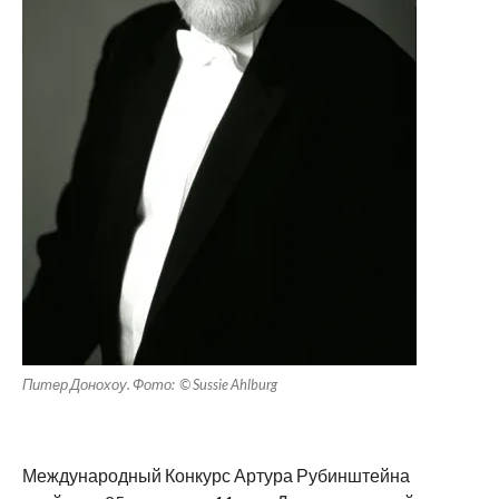
Питер Донохоу. Фото: © Sussie Ahlburg
Международный Конкурс Артура Рубинштейна