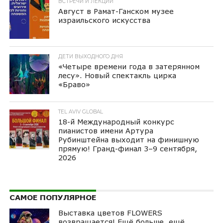
ВСТРЕЧИ И ЛЕКЦИИ
Август в Рамат-Ганском музее
израильского искусства
ДЕТИ ВЫХОДНОГО ДНЯ
«Четыре времени года в затерянном
лесу». Новый спектакль цирка
«Браво»
TEL AVIV GLOBAL
18-й Международный конкурс
пианистов имени Артура
Рубинштейна выходит на финишную
прямую! Гранд-финал 3–9 сентября,
2026
САМОЕ ПОПУЛЯРНОЕ
Выставка цветов FLOWERS
возвращается! Ещё больше, ещё