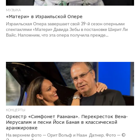
МУЗЫКА
«Матери» в Израильской Опере
Израильская Опера завершает свой 39-й сезон оперными
спектаклями «Матери» Давида Зебы в постановке Ширит Ли
Вайс. Напомним, что эта опера получила прежде...
КОНЦЕРТЫ
Оркестр «Симфонет Раанана». Перекресток Вена-
Иерусалим и песни Йоси Баная в классической
аранжировке
На верхнем фото — Орит Вольф и Наан Датнер. Фото — ©