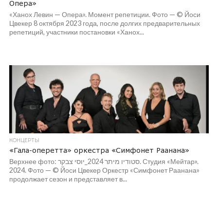
Опера»
«Ханох Левин — Опера». Момент репетиции. Фото — © Йоси
Цвекер 8 октября 2023 года, после долгих предварительных
репетиций, участники постановки «Ханох...
КОНЦЕРТЫ
«Гала-оперетта» оркестра «Симфонет Раанана»
Верхнее фото: סטודיו מיתר 2024_יוסי צבקר. Студия «Мейтар».
2024. Фото — © Йоси Цвекер Оркестр «Симфонет Раанана»
продолжает сезон и представляет в...