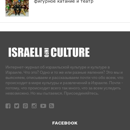
фигурное катание и театр
Интернет-журнал об израильской культуре и культуре в
Израиле. Что это? Одно и то же или разные явления? Это мы и
выясняем, описываем и рассказываем почти что обо всем, что
происходит в мире культуры и развлечений в Израиле. Почти -
потому, что происходит всего так много, что за всем уследить
невозможно. Но мы пытаемся. Присоединяйтесь.
FACEBOOK