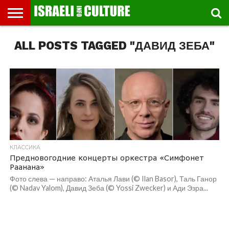
ВЫСТАВКИ
ALL POSTS TAGGED "ДАВИД ЗЕБА"
МУЗЕИ
СТРАНА
ТЕАТР
КНИГИ.
МУЗЫКА
РЕЛИГИЯ/
ДВИЖЕНИЕ
ДЕТИ
МАРШРУТЫ
ВИДЕО-
ВПЕЧАТЛЕНИЯ
ВСТРЕЧИ
ИНТЕРВЬЮ
КИНО
TEL
ФЕСТИВАЛЕЙ
ТЕКСТЫ
ИСТОРИЯ
ВЫХОДНОГО
ПРОГУЛЬЩИКА
РЕЧИ
И
AVIV
ДНЯ
ЛЕКЦИИ
GLOBAL
КЛАССИКА
Предновогодние концерты оркестра «Симфонет
Раанана»
Фото слева — направо: Аталья Лави (© Ilan Basor), Таль Ганор
(© Nadav Yalom), Давид Зеба (© Yossi Zwecker) и Ади Эзра...