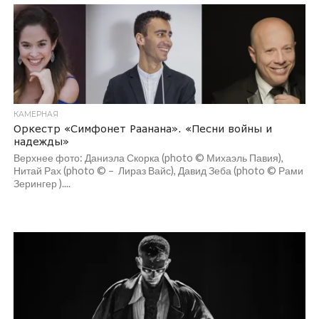
КАМЕРНАЯ
Оркестр «Симфонет Раанана». «Песни войны и
надежды»
Верхнее фото: Даниэла Скорка (photo © Михаэль Павия),
Нитай Рах (photo © – Лираз Вайс), Давид Зеба (photo © Рами
Зерингер )....