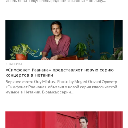
Йоэль Леви Текут слезы радости и счастья – по лицу...
КЛАССИКА
«Симфонет Раанана» представляет новую серию
концертов в Нетании
Верхнее фото: Guy Mintus. Photo by Meged Gozani Оркестр
«Симфонет Раанана» объявил о новой серия классической
музыки в Нетании. В рамках серии...