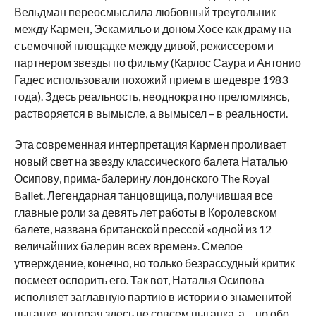
Вельдман переосмыслила любовный треугольник
между Кармен, Эскамильо и доном Хосе как драму на
съемочной площадке между дивой, режиссером и
партнером звезды по фильму (Карлос Саура и Антонио
Гадес использовали похожий прием в шедевре 1983
года). Здесь реальность, неоднократно преломляясь,
растворяется в вымысле, а вымысел – в реальности.
Эта современная интерпретация Кармен проливает
новый свет на звезду классического балета Наталью
Осипову, прима-балерину лондонского The Royal
Ballet. Легендарная танцовщица, получившая все
главные роли за девять лет работы в Королевском
балете, названа британской прессой «одной из 12
величайших балерин всех времен». Смелое
утверждение, конечно, но только безрассудный критик
посмеет оспорить его. Так вот, Наталья Осипова
исполняет заглавную партию в истории о знаменитой
цыганке, которая здесь не совсем цыганка, а… но обо