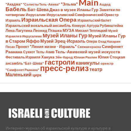
Main
"Эльма"
"Акадма"
"Солисты Тель-Авива"
Ашдод
Бабель
Бат-Шева
Джаз в музее Иланы Гур
Заметки по
четвергам
Иерусалим
Иерусалимский Симфонический Оркестр
Израильская Опера
Израиль
Израильский балет
Израильский вокальный ансамбль
Конкурс Артура Рубинштейна
Лена Лагутина
Леонид Пташка
МУЗА
Михаил Теплицкий
Музей
Музей Иланы Гур
Музей Иланы Гур
Израиля в Иерусалиме
в Старом Яффо
Музей Эрец-Исраэль
Опера
Охад Нахарин
Симфонет
Проект "Линия жизни - Израиль"
Песах
Свежая краска
Раанана
Тель-Авивский музей искусств
Суккот
Тель-Авив
Ханука
Юлия Стоцкая
Фестиваль Израиля
Эйн-Харод
Юлиан Рахлин
гастроли
каникулы
ансамбль "Бат-Шева"
оркестр
пресс-релиз
театр
"Симфонет Раанана"
Маленький
цирк
Интернет-журнал об израильской культуре и культуре в