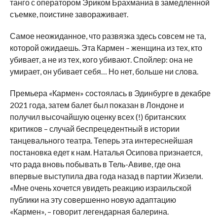
танго с оператором Эриком Брахманиа в замедленной
съемке, поистине завораживает.
Самое неожиданное, что развязка здесь совсем не та,
которой ожидаешь. Эта Кармен – женщина из тех, кто
убивает, а не из тех, кого убивают. Спойлер: она не
умирает, он убивает себя… Но нет, больше ни слова.
Премьера «Кармен» состоялась в Эдинбурге в декабре
2021 года, затем балет был показан в Лондоне и
получил высочайшую оценку всех (!) британских
критиков – случай беспрецедентный в истории
танцевального театра. Теперь эта интереснейшая
постановка едет к нам. Наталья Осипова признается,
что рада вновь побывать в Тель-Авиве, где она
впервые выступила два года назад в партии Жизели.
«Мне очень хочется увидеть реакцию израильской
публики на эту совершенно новую адаптацию
«Кармен», – говорит легендарная балерина.