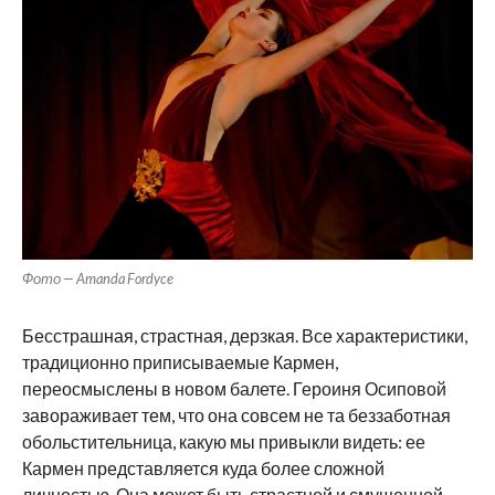
Фото — Amanda Fordyce
Бесстрашная, страстная, дерзкая. Все характеристики,
традиционно приписываемые Кармен,
переосмыслены в новом балете. Героиня Осиповой
завораживает тем, что она совсем не та беззаботная
обольстительница, какую мы привыкли видеть: ее
Кармен представляется куда более сложной
личностью. Она может быть страстной и смущенной,