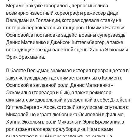
Мериме, как уже говорилось, переосмыслила
всемирно известный хореограф и режиссер Диди
Вельдман из Голландии, которая сделала ставку на
пятерых первоклассных танцоров. Помимо Натальи
Осиповой, в постановке задействованы суперзвезды
Денис Матвиенко и Джейсон Киттельбергер, а также
восходящие звезды балетной сцены Ханна Экхольм и
Эрик Брахманиа.
В балете Вельдман знакомая история превращается в
закулисную драму, где снимается фильм о Кармен с
Осиповой в заглавной роли. Денис Матвиенко –
Эскамильо (тореадор и бык), а также режиссер
фильма, самодовольный и уверенный в себе; Джейсон
Киттельбергер – Хосе, который за кулисами спутался с
Микаэлой, но играет любовника Осиповой в фильме;
Ханна Экхольм в роли Микаэлы и Эрик Брахманиа в
роли фаната/оператора/уборщика. Нам с вами
выпадет реальный шанс заглянуть за кулисы, в