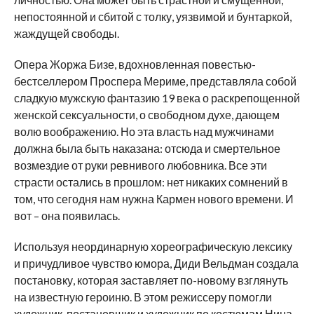
непостоянной и сбитой с толку, уязвимой и бунтаркой,
жаждущей свободы.
Опера Жоржа Бизе, вдохновленная повестью-
бестселлером Проспера Мериме, представляла собой
сладкую мужскую фантазию 19 века о раскрепощенной
женской сексуальности, о свободном духе, дающем
волю воображению. Но эта власть над мужчинами
должна была быть наказана: отсюда и смертельное
возмездие от руки ревнивого любовника. Все эти
страсти остались в прошлом: нет никаких сомнений в
том, что сегодня нам нужна Кармен нового времени. И
вот – она появилась.
Используя неординарную хореографическую лексику
и причудливое чувство юмора, Диди Вельдман создала
постановку, которая заставляет по-новому взглянуть
на известную героиню. В этом режиссеру помогли
художник-постановщик и художник по костюмам Нина