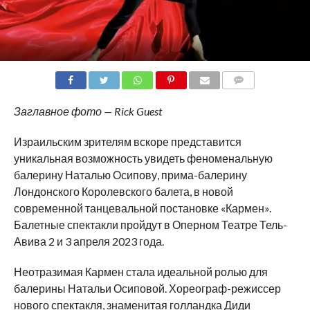
COMMENTS
Заглавное фото — Rick Guest
Израильским зрителям вскоре представится
уникальная возможность увидеть феноменальную
балерину Наталью Осипову, прима-балерину
Лондонского Королевского балета, в новой
современной танцевальной постановке «Кармен».
Балетные спектакли пройдут в Оперном Театре Тель-
Авива 2 и 3 апреля 2023 года.
Неотразимая Кармен стала идеальной ролью для
балерины Натальи Осиповой. Хореограф-режиссер
нового спектакля, знаменитая голландка Диди