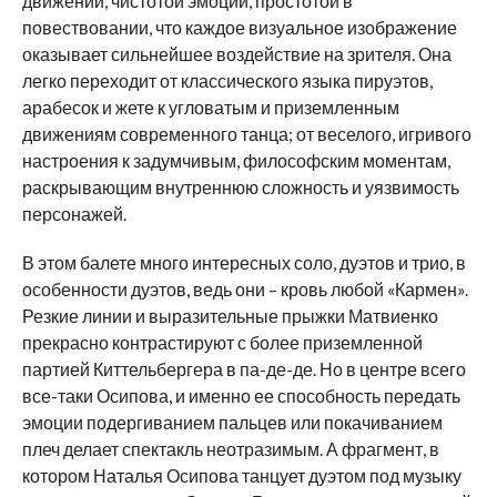
движений, чистотой эмоций, простотой в
повествовании, что каждое визуальное изображение
оказывает сильнейшее воздействие на зрителя. Она
легко переходит от классического языка пируэтов,
арабесок и жете к угловатым и приземленным
движениям современного танца; от веселого, игривого
настроения к задумчивым, философским моментам,
раскрывающим внутреннюю сложность и уязвимость
персонажей.
В этом балете много интересных соло, дуэтов и трио, в
особенности дуэтов, ведь они – кровь любой «Кармен».
Резкие линии и выразительные прыжки Матвиенко
прекрасно контрастируют с более приземленной
партией Киттельбергера в па-де-де. Но в центре всего
все-таки Осипова, и именно ее способность передать
эмоции подергиванием пальцев или покачиванием
плеч делает спектакль неотразимым. А фрагмент, в
котором Наталья Осипова танцует дуэтом под музыку