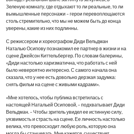
Зеленую комнату, где отдыхают то ли реальные, то ли
вымышленные персонажи – герои перевоплощаются
столь стремительно, что мы не можем быть до конца
уверены, какие из них подлинны.
С режиссером и хореографом Диди Вельдман
Наталью Осипову познакомил ее партнер в жизни и на
сцене Джейсон Киттельбергер. По словам балерины,
«Диди настолько харизматична, что работать с ней
было невероятно интересно. С самого начала она
сказала, что у нее есть довольно дерзкая задумка:
снять фильм на сцене с живыми кадрами».
«Мне хотелось, чтобы публика встретилась с
настоящей Натальей Осиповой, – подхватывает Диди
Вельдман. – Чтобы зритель увидел ее истинную силу,
уязвимость и страсть на сцене. Ее личность настолько
велика, что превосходит любую роль, которую она
могла бы станцевать. Мне кажется, существует