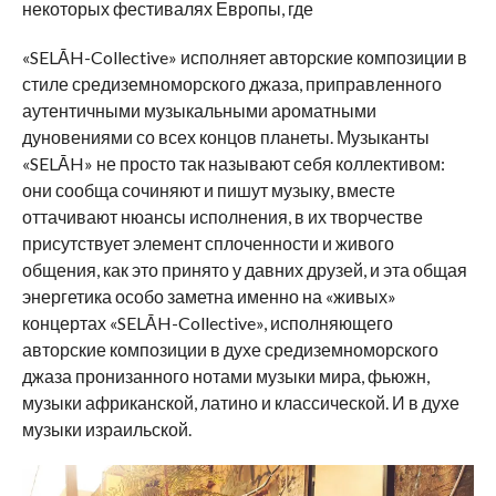
некоторых фестивалях Европы, где
«SELĀH-Collective» исполняет авторские композиции в
стиле средиземноморского джаза, приправленного
аутентичными музыкальными ароматными
дуновениями со всех концов планеты. Музыканты
«SELĀH» не просто так называют себя коллективом:
они сообща сочиняют и пишут музыку, вместе
оттачивают нюансы исполнения, в их творчестве
присутствует элемент сплоченности и живого
общения, как это принято у давних друзей, и эта общая
энергетика особо заметна именно на «живых»
концертах «SELĀH-Collective», исполняющего
авторские композиции в духе средиземноморского
джаза пронизанного нотами музыки мира, фьюжн,
музыки африканской, латино и классической. И в духе
музыки израильской.