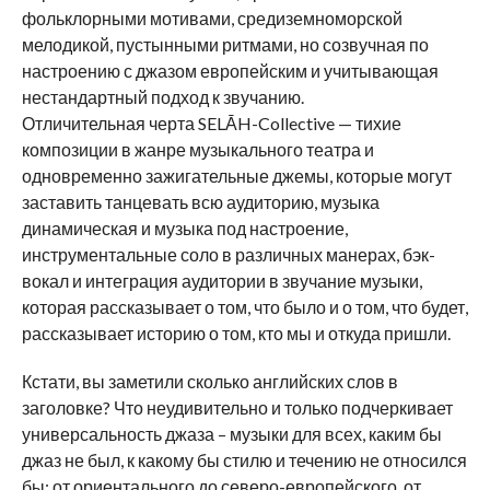
фольклорными мотивами, средиземноморской
мелодикой, пустынными ритмами, но созвучная по
настроению с джазом европейским и учитывающая
нестандартный подход к звучанию.
Отличительная черта SELĀH-Collective — тихие
композиции в жанре музыкального театра и
одновременно зажигательные джемы, которые могут
заставить танцевать всю аудиторию, музыка
динамическая и музыка под настроение,
инструментальные соло в различных манерах, бэк-
вокал и интеграция аудитории в звучание музыки,
которая рассказывает о том, что было и о том, что будет,
рассказывает историю о том, кто мы и откуда пришли.
Кстати, вы заметили сколько английских слов в
заголовке? Что неудивительно и только подчеркивает
универсальность джаза – музыки для всех, каким бы
джаз не был, к какому бы стилю и течению не относился
бы: от ориентального до северо-европейского, от