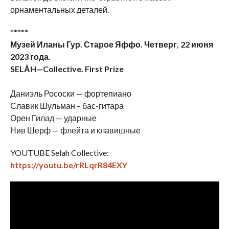
орнаментальных деталей.
*****
Музей Иланы Гур. Старое Яффо. Четверг, 22 июня
2023 года.
SEL
Ā
H
—
Collective
. First Prize
Даниэль Рососки — фортепиано
Славик Шульман – бас-гитара
Орен Гилад — ударные
Нив Шерф — флейта и клавишные
YOUTUBE Selah Collective:
https://youtu.be/rRLqrR84EXY