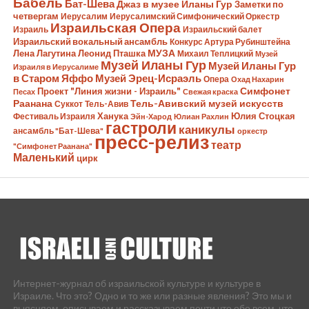
Бабель
Бат-Шева
Джаз в музее Иланы Гур
Заметки по
четвергам
Иерусалим
Иерусалимский Симфонический Оркестр
Израильская Опера
Израиль
Израильский балет
Израильский вокальный ансамбль
Конкурс Артура Рубинштейна
Лена Лагутина
Леонид Пташка
МУЗА
Михаил Теплицкий
Музей
Музей Иланы Гур
Музей Иланы Гур
Израиля в Иерусалиме
в Старом Яффо
Музей Эрец-Исраэль
Опера
Охад Нахарин
Симфонет
Проект "Линия жизни - Израиль"
Песах
Свежая краска
Раанана
Тель-Авивский музей искусств
Суккот
Тель-Авив
Ханука
Юлия Стоцкая
Фестиваль Израиля
Эйн-Харод
Юлиан Рахлин
гастроли
каникулы
ансамбль "Бат-Шева"
оркестр
пресс-релиз
театр
"Симфонет Раанана"
Маленький
цирк
Интернет-журнал об израильской культуре и культуре в
Израиле. Что это? Одно и то же или разные явления? Это мы и
выясняем, описываем и рассказываем почти что обо всем, что