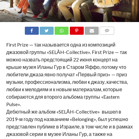
COMMENTS
First Prize — так называется одна из композиций
джазовой группы «SELĀH-Collective». First Prize — так
можно назвать предстоящий 22 июня концерт на
крыше музея Иланы Гур в Старом Яффо, потому что
любители джаза явно получат «Первый приз» — приз
музыки, профессионализма, любви к джазу, качества,
любви к мелодиям и к новым материалам, которые
собираются для второго альбома группы «Eastern
Pulse».
Дебютный же альбом «SELĀH-Collective» вышел в
2019-м году под названием «Belonging», был успешно
представлен публике в Израиле, в том числе и в рамках
джазовой серии в музее Иланы Гур, а также на