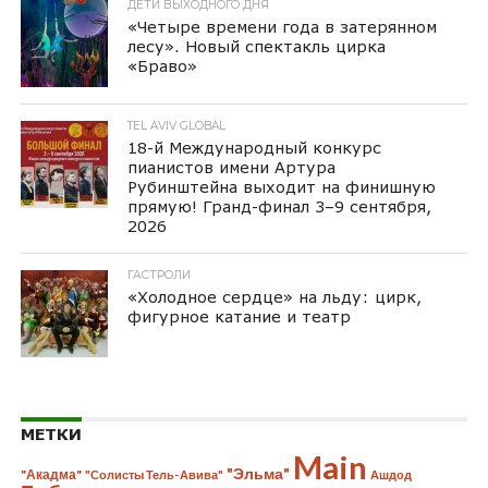
ДЕТИ ВЫХОДНОГО ДНЯ
«Четыре времени года в затерянном
лесу». Новый спектакль цирка
«Браво»
TEL AVIV GLOBAL
18-й Международный конкурс
пианистов имени Артура
Рубинштейна выходит на финишную
прямую! Гранд-финал 3–9 сентября,
2026
ГАСТРОЛИ
«Холодное сердце» на льду: цирк,
фигурное катание и театр
МЕТКИ
Main
"Эльма"
"Акадма"
"Солисты Тель-Авива"
Ашдод