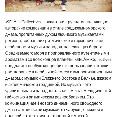
«SELĀH-Collective» — джазовая группа, исполняющая
авторские композиции в стиле средиземноморского
джаза, пропитанных духом любимого музыкантами
региона, вобравших ритмические и гармонические
особенности музыки народов, населяющих берега
Средиземного моря и приправленного аутентичными
ароматами со всех концов планеты. «SELĀH-Collective»
предлагает особую концепцию использования этники,
растворив ее в необычной смеси с импровизационным
джазом, с музыкой Ближнего Востока и Балкан, джазом
и академической традицией. Их музыка – это
удивительная и парадоксальная смесь с мелодической
гибкостью и ритмическим разнообразием. Это
комбинация идей нового динамичного свободного
джаза с этнической музыкой, от чарующе-нежной и
вольной до экстатично-страстной с массой