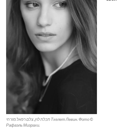
תכלת לוין, צלם רפאל מזרחי Тхелет Левин. Фото ©
Рафаэль Мизрахи.