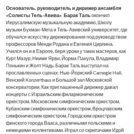
Основатель, руководитель и дирижер ансамбля
«Солисты Тель-Авива»
Барак Таль
окончил
Иерусалимскую музыкальную академию, Школу
музыки Бухман-Мета и Тель-Авивский университет, где
обучался искусству дирижирования под руководством
профессоров Менди Родана и Евгения Цирлина.
Учился он и в Европе, беря уроки у таких мастеров, как
Курт Мазур, Нииме Ярви, Йорма Панула, Владимир
Понькин и Жолт Надь. Барак Таль выступал на
прославленных сценах: Нью-Йоркский Carnegie Hall,
Венский Konzerthaus и Большой зал Московской
консерватории. Как приглашенный дирижер давал
концерты с Израильским филармоническим
оркестром, Московским симфоническим оркестром,
Кубанским симфоническим оркестром, Вроцлавским
симфоническим оркестром, Городским оркестром
финского города Вааса, различными польскими и
немецкими коллективами. Играл со скрипачами Идой