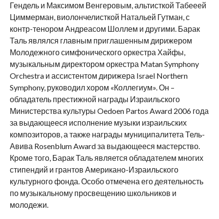
Гендель и Максимом Венгеровым, альтисткой Табееей
Циммерман, виолончелисткой Натальей Гутман, с
контр-тенором Андреасом Шоллем и другими. Барак
Таль являлся главным приглашенным дирижером
Молодежного симфонического оркестра Хайфы,
музыкальным директором оркестра Matan Symphony
Orchestra и ассистентом дирижера Israel Northern
Symphony, руководил хором «Коллегиум». Он –
обладатель престижной награды Израильского
Министерства культуры Oedoen Partos Award 2006 года
за выдающееся исполнение музыки израильских
композиторов, а также награды муниципалитета Тель-
Авива Rosenblum Award за выдающееся мастерство.
Кроме того, Барак Таль является обладателем многих
стипендий и грантов Американо-Израильского
культурного фонда. Особо отмечена его деятельность
по музыкальному просвещению школьников и
молодежи.