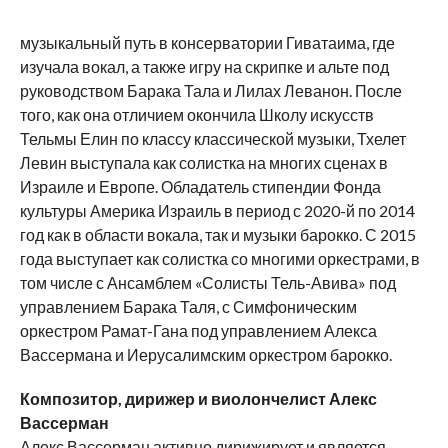
музыкальный путь в консерватории Гиватаима, где
изучала вокал, а также игру на скрипке и альте под
руководством Барака Тала и Лилах Леванон. После
того, как она отличием окончила Школу искусств
Тельмы Елин по классу классической музыки, Тхелет
Левин выступала как солистка на многих сценах в
Израиле и Европе. Обладатель стипендии Фонда
культуры Америка Израиль в период с 2020-й по 2014
год как в области вокала, так и музыки барокко. С 2015
года выступает как солистка со многими оркестрами, в
том числе с Ансамблем «Солисты Тель-Авива» под
управлением Барака Таля, с Симфоническим
оркестром Рамат-Гана под управлением Алекса
Вассермана и Иерусалимским оркестром барокко.
Композитор, дирижер и виолончелист Алекс
Вассерман
Алекс Вассерман активно дирижирует и является