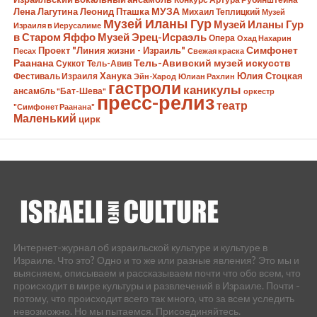
Лена Лагутина
Леонид Пташка
МУЗА
Михаил Теплицкий
Музей
Музей Иланы Гур
Музей Иланы Гур
Израиля в Иерусалиме
в Старом Яффо
Музей Эрец-Исраэль
Опера
Охад Нахарин
Симфонет
Проект "Линия жизни - Израиль"
Песах
Свежая краска
Раанана
Тель-Авивский музей искусств
Суккот
Тель-Авив
Ханука
Юлия Стоцкая
Фестиваль Израиля
Эйн-Харод
Юлиан Рахлин
гастроли
каникулы
ансамбль "Бат-Шева"
оркестр
пресс-релиз
театр
"Симфонет Раанана"
Маленький
цирк
Интернет-журнал об израильской культуре и культуре в
Израиле. Что это? Одно и то же или разные явления? Это мы и
выясняем, описываем и рассказываем почти что обо всем, что
происходит в мире культуры и развлечений в Израиле. Почти -
потому, что происходит всего так много, что за всем уследить
невозможно. Но мы пытаемся. Присоединяйтесь.