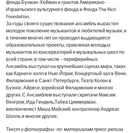
фонда Бухман-Хейман и грантов Американо-
Израильского культурного фонда и Фонда The Rich
Foundation.
За годы своего существования ансамбль вырастил
молодое поколение музыкантов и любителей музыки, и
в течение многих лет он проводил выдающиеся
образовательные проекты, привлекая молодых
музыкантов из консерваторий и музыкальных школ по
всей стране, в том числе – периферийных.
Ансамбль выступал на крупнейших сценах мира, таких
как Карнеги-холл в Нью-Йорке, Концертный зал в Вене,
Филармония в Санкт-Петербурге, Театр Колон в
Буэнос-Айресе, корейской Филармонии и многих
других. С Ансамблем выступали скрипачи Максим
Венгров, Ида Гендель,Табеа Циммерман,
виолончелист Миша Майский, контратенор Андреас
Шолль и многие другие.
Текст и фотографии -по материалам пресс-релиза