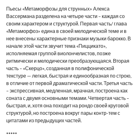
Пьесы «Метаморфозы для струнных» Алекса
Вассермана разделена на четыре части – каждая со
своим характером и структурой. Первая часть/ глава
«Метаморфоз» едина в своей мелодической теме и в
нее внесены характерные признаки музыки барокко. В
начале этой части звучит тема «Пиццикато»,
исполняемая группой виолончелистов, позже
ритмически и мелодически преобразующаяся. Вторая
часть – «Скерцо», созданная в полифонической
текстуре — легкая, быстрая и единообразная по строю,
в отличие от первой драматической части. Третья часть
– экспрессивная, медленная, мрачная, построена как
соната с двумя основными темами. Четвертая часть –
быстрая, и, хотя она походит на рондо своей круговой
структурой, но построена вокруг пары контр-тем с
цитатами из предыдущих частей.
*****