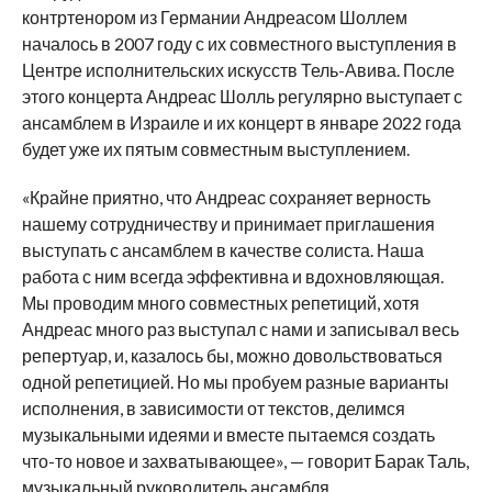
контртенором из Германии Андреасом Шоллем
началось в 2007 году с их совместного выступления в
Центре исполнительских искусств Тель-Авива. После
этого концерта Андреас Шолль регулярно выступает с
ансамблем в Израиле и их концерт в январе 2022 года
будет уже их пятым совместным выступлением.
«Крайне приятно, что Андреас сохраняет верность
нашему сотрудничеству и принимает приглашения
выступать с ансамблем в качестве солиста. Наша
работа с ним всегда эффективна и вдохновляющая.
Мы проводим много совместных репетиций, хотя
Андреас много раз выступал с нами и записывал весь
репертуар, и, казалось бы, можно довольствоваться
одной репетицией. Но мы пробуем разные варианты
исполнения, в зависимости от текстов, делимся
музыкальными идеями и вместе пытаемся создать
что-то новое и захватывающее», — говорит Барак Таль,
музыкальный руководитель ансамбля.