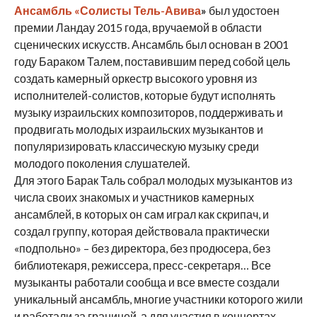
Ансамбль «Солисты Тель-Авива
»
был удостоен
премии Ландау 2015 года, вручаемой в области
сценических искусств. Ансамбль был основан в 2001
году Бараком Талем, поставившим перед собой цель
создать камерный оркестр высокого уровня из
исполнителей-солистов, которые будут исполнять
музыку израильских композиторов, поддерживать и
продвигать молодых израильских музыкантов и
популяризировать классическую музыку среди
молодого поколения слушателей.
Для этого Барак Таль собрал молодых музыкантов из
числа своих знакомых и участников камерных
ансамблей, в которых он сам играл как скрипач, и
создал группу, которая действовала практически
«подпольно» – без директора, без продюсера, без
библиотекаря, режиссера, пресс-секретаря… Все
музыканты работали сообща и все вместе создали
уникальный ансамбль, многие участники которого жили
и работали за границей, а для участия в концертах