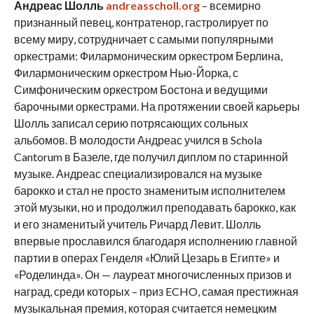
Андреас Шолль
andreasscholl.org
– всемирно
признанный певец, контратенор, гастролирует по
всему миру, сотрудничает с самыми популярными
оркестрами: Филармоническим оркестром Берлина,
Филармоническим оркестром Нью-Йорка, с
Симфоническим оркестром Бостона и ведущими
барочными оркестрами. На протяжении своей карьеры
Шолль записал серию потрясающих сольных
альбомов. В молодости Андреас учился в Schola
Cantorum в Базеле, где получил диплом по старинной
музыке. Андреас специализировался на музыке
барокко и стал не просто знаменитым исполнителем
этой музыки, но и продолжил преподавать барокко, как
и его знаменитый учитель Ричард Левит. Шолль
впервые прославился благодаря исполнению главной
партии в операх Генделя «Юлий Цезарь в Египте» и
«Роделинда». Он — лауреат многочисленных призов и
наград, среди которых – приз ECHO, самая престижная
музыкальная премия, которая считается немецким