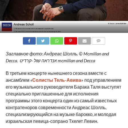
COMMENTS
Заглавное фото: Андреас Шолль. © Mcmillan and
Decca. אנדראה שול -קרדיט mcmillan and Decca
В третьем концерте нынешнего сезона вместе с
ансамблем «
Солисты Тель-Авива
» под управлением
его музыкального руководителя Барака Таля выступят
специально приглашенные для исполнения
программы этого концерта один из самый известных
контратеноров современности Андреас Шолль,
специализирующийся на музыке барокко, и молодая
израильская певица-сопрано Тхелет Левин.