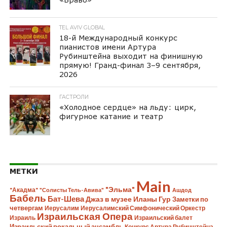
TEL AVIV GLOBAL
18-й Международный конкурс
пианистов имени Артура
Рубинштейна выходит на финишную
прямую! Гранд-финал 3–9 сентября,
2026
ГАСТРОЛИ
«Холодное сердце» на льду: цирк,
фигурное катание и театр
МЕТКИ
Main
"Эльма"
"Акадма"
"Солисты Тель-Авива"
Ашдод
Бабель
Бат-Шева
Джаз в музее Иланы Гур
Заметки по
четвергам
Иерусалим
Иерусалимский Симфонический Оркестр
Израильская Опера
Израиль
Израильский балет
Израильский вокальный ансамбль
Конкурс Артура Рубинштейна