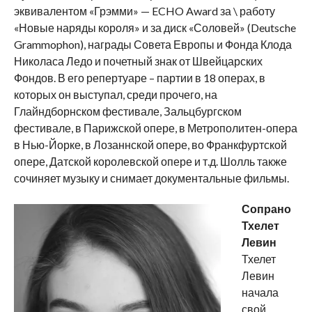
эквивалентом «Грэмми» — ECHO Award за \ работу
«Новые наряды короля» и за диск «Соловей» (Deutsche
Grammophon), награды Совета Европы и Фонда Клода
Николаса Ледо и почетный знак от Швейцарских
Фондов. В его репертуаре – партии в 18 операх, в
которых он выступал, среди прочего, на
Глайндборнском фестивале, Зальцбургском
фестивале, в Парижской опере, в Метрополитен-опера
в Нью-Йорке, в Лозаннской опере, во Франкфуртской
опере, Датской королевской опере и т.д. Шолль также
сочиняет музыку и снимает документальные фильмы.
Сопрано
Тхелет
Левин
Тхелет
Левин
начала
свой