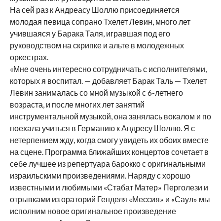
На сей раз к Андреасу Шоллю присоединяется
молодая певица сопрано Тхелет Левин, много лет
учившаяся у Барака Таля, игравшая под его
руководством на скрипке и альте в молодежных
оркестрах.
«Мне очень интересно сотрудничать с исполнителями,
которых я воспитал. — добавляет Барак Таль — Тхелет
Левин занималась со мной музыкой с 6-летнего
возраста, и после многих лет занятий
инструментальной музыкой, она занялась вокалом и по
поехала учиться в Германию к Андресу Шоллю. Я с
нетерпением жду, когда смогу увидеть их обоих вместе
на сцене. Программа ближайших концертов сочетает в
себе лучшее из репертуара барокко с оригинальными
израильскими произведениями. Наряду с хорошо
известными и любимыми «Стабат Матер» Перголези и
отрывками из ораторий Генделя «Мессия» и «Саул» мы
исполним новое оригинальное произведение