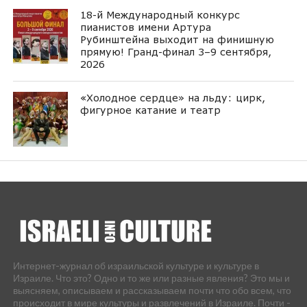
18-й Международный конкурс
пианистов имени Артура
Рубинштейна выходит на финишную
прямую! Гранд-финал 3–9 сентября,
2026
«Холодное сердце» на льду: цирк,
фигурное катание и театр
Интернет-журнал об израильской культуре и культуре в
Израиле. Что это? Одно и то же или разные явления? Это мы и
выясняем, описываем и рассказываем почти что обо всем, что
происходит в мире культуры и развлечений в Израиле. Почти -