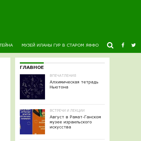
ТЕЙНА
МУЗЕЙ ИЛАНЫ ГУР В СТАРОМ ЯФФО
НОВОСТИ
К
ГЛАВНОЕ
ВПЕЧАТЛЕНИЯ
Алхимическая тетрадь
Ньютона
ВСТРЕЧИ И ЛЕКЦИИ
Август в Рамат-Ганском
музее израильского
искусства