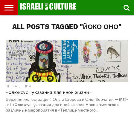
ВЫСТАВКИ
ALL POSTS TAGGED "ЙОКО ОНО"
МУЗЕИ
СТРАНА
ТЕАТР
КНИГИ.
МУЗЫКА
РЕЛИГИЯ/
ДВИЖЕНИЕ
ДЕТИ
МАРШРУТЫ
ВИДЕО-
ВПЕЧАТЛЕНИЯ
ВСТРЕЧИ
ИНТЕРВЬЮ
КИНО
TEL
ФЕСТИВАЛЕЙ
ТЕКСТЫ
ИСТОРИЯ
ВЫХОДНОГО
ПРОГУЛЬЩИКА
РЕЧИ
И
AVIV
ДНЯ
ЛЕКЦИИ
GLOBAL
ВПЕЧАТЛЕНИЯ
«Флюксус: указания для иной жизни»
Верхняя иллюстрация: Ольга Егорова и Олег Корчагин — mail-
art «Флюксус: указания для иной жизни». Новая выставка и
различные мероприятия в «Теплице местного...