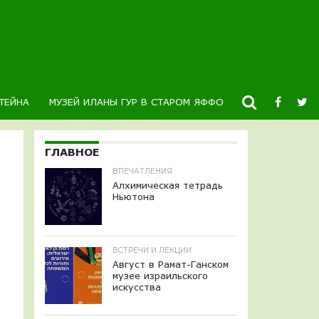
ТЕЙНА
МУЗЕЙ ИЛАНЫ ГУР В СТАРОМ ЯФФО
НОВОСТИ
К
ГЛАВНОЕ
ВПЕЧАТЛЕНИЯ
Алхимическая тетрадь
Ньютона
ВСТРЕЧИ И ЛЕКЦИИ
Август в Рамат-Ганском
музее израильского
искусства