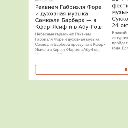
КАМЕРНАЯ
фести
Реквием Габриэля Форе
музык
и духовная музыка
Сукко
Самюэля Барбера — в
24 ок
Кфар-Ясиф и в Абу-Гош
Ближайш
Небесные гармонии: Реквием
литургик
Габриэля Форе и духовная музыка
пройдет 
Самюэля Барбера прозвучат в Кфар-
года. Есл
Ясиф и в Кирьят-Яарим в Абу-Гош
Израильский Вокальный Ансамбль
представляет...
Б