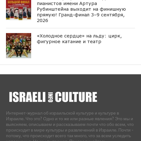
пианистов имени Артура
Рубинштейна выходит на финишную
прямую! Гранд-финал 3–9 сентября,
2026
«Холодное сердце» на льду: цирк,
фигурное катание и театр
Интернет-журнал об израильской культуре и культуре в
Израиле. Что это? Одно и то же или разные явления? Это мы и
выясняем, описываем и рассказываем почти что обо всем, что
происходит в мире культуры и развлечений в Израиле. Почти -
потому, что происходит всего так много, что за всем уследить