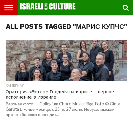
ВЫСТАВКИ
ALL POSTS TAGGED "МАРИС КУПЧС"
МУЗЕИ
СТРАНА
ТЕАТР
КНИГИ.
МУЗЫКА
РЕЛИГИЯ/
ДВИЖЕНИЕ
ДЕТИ
МАРШРУТЫ
ВИДЕО-
ВПЕЧАТЛЕНИЯ
ВСТРЕЧИ
ИНТЕРВЬЮ
КИНО
TEL
ФЕСТИВАЛЕЙ
ТЕКСТЫ
ИСТОРИЯ
ВЫХОДНОГО
ПРОГУЛЬЩИКА
РЕЧИ
И
AVIV
ДНЯ
ЛЕКЦИИ
GLOBAL
КАМЕРНАЯ
Оратория «Эстер» Генделя на иврите – первое
исполнение в Израиле
Верхнее фото — Collegium Choro Musici Riga. Foto © Ginta
Garuta В конце месяца, с 25 по 27 июля, Иерусалимский
оркестр барокко проводит...