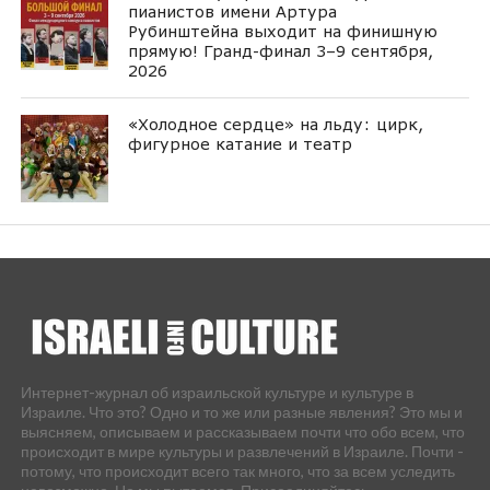
пианистов имени Артура
Рубинштейна выходит на финишную
прямую! Гранд-финал 3–9 сентября,
2026
«Холодное сердце» на льду: цирк,
фигурное катание и театр
Интернет-журнал об израильской культуре и культуре в
Израиле. Что это? Одно и то же или разные явления? Это мы и
выясняем, описываем и рассказываем почти что обо всем, что
происходит в мире культуры и развлечений в Израиле. Почти -
потому, что происходит всего так много, что за всем уследить