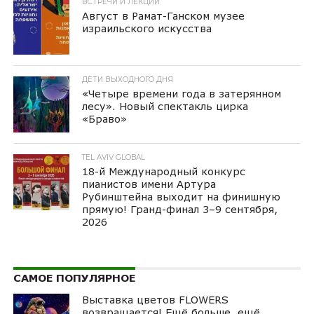
ВСТРЕЧИ И ЛЕКЦИИ
Август в Рамат-Ганском музее
израильского искусства
ДЕТИ ВЫХОДНОГО ДНЯ
«Четыре времени года в затерянном
лесу». Новый спектакль цирка
«Браво»
TEL AVIV GLOBAL
18-й Международный конкурс
пианистов имени Артура
Рубинштейна выходит на финишную
прямую! Гранд-финал 3–9 сентября,
2026
САМОЕ ПОПУЛЯРНОЕ
Выставка цветов FLOWERS
возвращается! Ещё больше, ещё