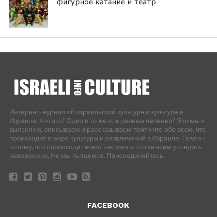
фигурное катание и театр
Интернет-журнал об израильской культуре и культуре в
Израиле. Что это? Одно и то же или разные явления? Это мы и
выясняем, описываем и рассказываем почти что обо всем, что
происходит в мире культуры и развлечений в Израиле. Почти -
потому, что происходит всего так много, что за всем уследить
невозможно. Но мы пытаемся. Присоединяйтесь.
FACEBOOK