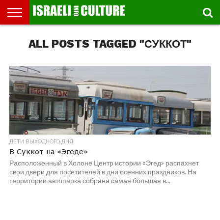
ВЫСТАВКИ
ALL POSTS TAGGED "СУККОТ"
МУЗЕИ
СТРАНА
ТЕАТР
КНИГИ.
МУЗЫКА
РЕЛИГИЯ/
ДВИЖЕНИЕ
ДЕТИ
МАРШРУТЫ
ВИДЕО-
ВПЕЧАТЛЕНИЯ
ВСТРЕЧИ
ИНТЕРВЬЮ
КИНО
TEL
ФЕСТИВАЛЕЙ
ТЕКСТЫ
ИСТОРИЯ
ВЫХОДНОГО
ПРОГУЛЬЩИКА
РЕЧИ
И
AVIV
ДНЯ
ЛЕКЦИИ
GLOBAL
ДЕТИ ВЫХОДНОГО ДНЯ
В Суккот на «Эгеде»
Расположенный в Холоне Центр истории «Эгед» распахнет
свои двери для посетителей в дни осенних праздников. На
территории автопарка собрана самая большая в...