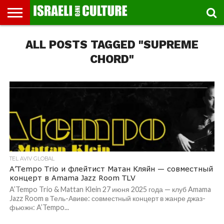
ВЫСТАВКИ
ALL POSTS TAGGED "SUPREME
МУЗЕИ
СТРАНА
ТЕАТР
КНИГИ.
МУЗЫКА
РЕЛИГИЯ/
ДВИЖЕНИЕ
ДЕТИ
МАРШРУТЫ
ВИДЕО-
ВПЕЧАТЛЕНИЯ
ВСТРЕЧИ
ИНТЕРВЬЮ
КИНО
TEL
ФЕСТИВАЛЕЙ
ТЕКСТЫ
ИСТОРИЯ
ВЫХОДНОГО
ПРОГУЛЬЩИКА
РЕЧИ
И
AVIV
ДНЯ
ЛЕКЦИИ
GLOBAL
CHORD"
TEL AVIV GLOBAL
A’Tempo Trio и флейтист Матан Кляйн — совместный
концерт в Amama Jazz Room TLV
A’Tempo Trio & Mattan Klein 27 июня 2025 года — клуб Amama
Jazz Room в Тель-Авиве: совместный концерт в жанре джаз-
фьюжн: A’Tempo...