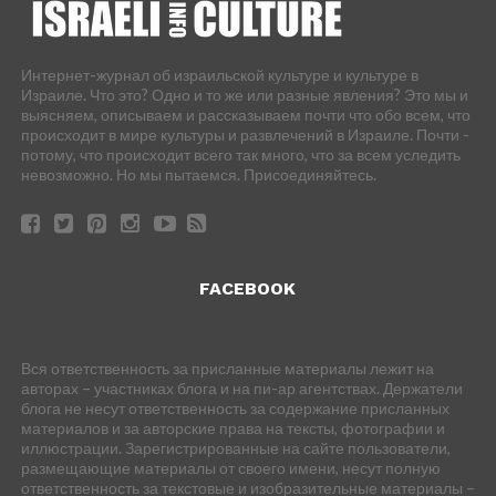
Интернет-журнал об израильской культуре и культуре в
Израиле. Что это? Одно и то же или разные явления? Это мы и
выясняем, описываем и рассказываем почти что обо всем, что
происходит в мире культуры и развлечений в Израиле. Почти -
потому, что происходит всего так много, что за всем уследить
невозможно. Но мы пытаемся. Присоединяйтесь.
FACEBOOK
Вся ответственность за присланные материалы лежит на
авторах – участниках блога и на пи-ар агентствах. Держатели
блога не несут ответственность за содержание присланных
материалов и за авторские права на тексты, фотографии и
иллюстрации. Зарегистрированные на сайте пользователи,
размещающие материалы от своего имени, несут полную
ответственность за текстовые и изобразительные материалы –