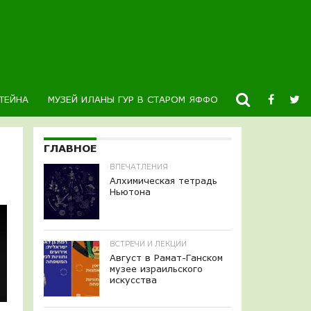
ТЕЙНА
МУЗЕЙ ИЛАНЫ ГУР В СТАРОМ ЯФФО
НОВОСТИ
К
ГЛАВНОЕ
ВПЕЧАТЛЕНИЯ
Алхимическая тетрадь
Ньютона
ВСТРЕЧИ И ЛЕКЦИИ
Август в Рамат-Ганском
музее израильского
искусства