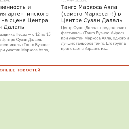
GLOBAL
TEL AVIV GLOBAL
венность и
Танго Маркоса Аяла
ия аргентинского
(самого Маркоса -!) в
 на сцене Центра
Центре Сузан Далаль
н Далаль
Центр Сузан Далаль представляет
фестиваль «Танго Буэнос-Айрес»
аздника Песах — с 12 по 15
при участии Маркоса Аяла, одного и
в Центре Сузан Далаль
лучших танцоров танго. Его группа
 фестиваль «Танго Буэнос-
прилетает в Израиль из...
ри участии Маркоса Аяла,...
ОЛЬШЕ НОВОСТЕЙ