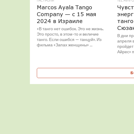
ГАСТРОЛИ
TEL AVIV 
Marcos Ayala Tango
Чувст
Company — c 15 мая
энерг
2024 в Израиле
танго
Сюза
«В танго нет ошибок. Это не жизнь.
Это просто, в этом-то и величие
В дни пр
танго. Если ошибся — танцуй». Из
апреля 
фильма «Запах женщины» ...
пройдет
Айрес» п
Б