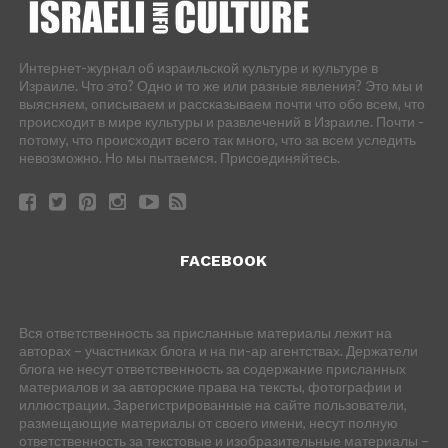
Интернет-журнал об израильской культуре и культуре в
Израиле. Что это? Одно и то же или разные явления? Это мы и
выясняем, описываем и рассказываем почти что обо всем, что
происходит в мире культуры и развлечений в Израиле. Почти -
потому, что происходит всего так много, что за всем уследить
невозможно. Но мы пытаемся. Присоединяйтесь.
FACEBOOK
Вся ответственность за присланные материалы лежит на
авторах – участниках блога и на пи-ар агентствах. Держатели
блога не несут ответственность за содержание присланных
материалов и за авторские права на тексты, фотографии и
иллюстрации. Зарегистрированные на сайте пользователи,
размещающие материалы от своего имени, несут полную
ответственность за текстовые и изобразительные материалы –