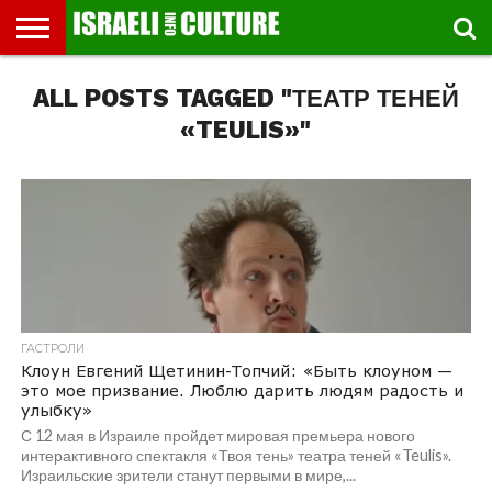
ВЫСТАВКИ
ALL POSTS TAGGED "ТЕАТР ТЕНЕЙ
МУЗЕИ
СТРАНА
ТЕАТР
КНИГИ.
МУЗЫКА
РЕЛИГИЯ/
ДВИЖЕНИЕ
ДЕТИ
МАРШРУТЫ
ВИДЕО-
ВПЕЧАТЛЕНИЯ
ВСТРЕЧИ
ИНТЕРВЬЮ
КИНО
TEL
ФЕСТИВАЛЕЙ
ТЕКСТЫ
ИСТОРИЯ
ВЫХОДНОГО
ПРОГУЛЬЩИКА
РЕЧИ
И
AVIV
ДНЯ
ЛЕКЦИИ
GLOBAL
«TEULIS»"
ГАСТРОЛИ
Клоун Евгений Щетинин-Топчий: «Быть клоуном —
это мое призвание. Люблю дарить людям радость и
улыбку»
С 12 мая в Израиле пройдет мировая премьера нового
интерактивного спектакля «Твоя тень» театра теней «Teulis».
Израильские зрители станут первыми в мире,...