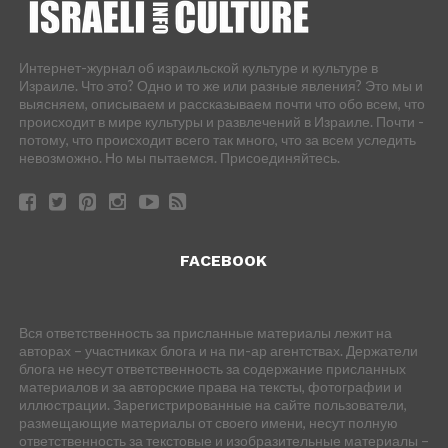
Интернет-журнал об израильской культуре и культуре в
Израиле. Что это? Одно и то же или разные явления? Это мы и
выясняем, описываем и рассказываем почти что обо всем, что
происходит в мире культуры и развлечений в Израиле. Почти -
потому, что происходит всего так много, что за всем уследить
невозможно. Но мы пытаемся. Присоединяйтесь.
FACEBOOK
Вся ответственность за присланные материалы лежит на
авторах – участниках блога и на пи-ар агентствах. Держатели
блога не несут ответственность за содержание присланных
материалов и за авторские права на тексты, фотографии и
иллюстрации. Зарегистрированные на сайте пользователи,
размещающие материалы от своего имени, несут полную
ответственность за текстовые и изобразительные материалы –