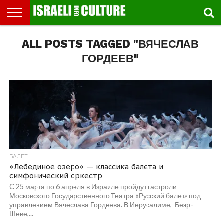
ВЫСТАВКИ
ALL POSTS TAGGED "ВЯЧЕСЛАВ
МУЗЕИ
СТРАНА
ТЕАТР
КНИГИ.
МУЗЫКА
РЕЛИГИЯ/
ДВИЖЕНИЕ
ДЕТИ
МАРШРУТЫ
ВИДЕО-
ВПЕЧАТЛЕНИЯ
ВСТРЕЧИ
ИНТЕРВЬЮ
КИНО
TEL
ФЕСТИВАЛЕЙ
ТЕКСТЫ
ИСТОРИЯ
ВЫХОДНОГО
ПРОГУЛЬЩИКА
РЕЧИ
И
AVIV
ДНЯ
ЛЕКЦИИ
GLOBAL
ГОРДЕЕВ"
БАЛЕТ
«Лебединое озеро» — классика балета и
симфонический оркестр
C 25 марта по 6 апреля в Израиле пройдут гастроли
Московского Государственного Театра «Русский балет» под
управлением Вячеслава Гордеева. В Иерусалиме, Беэр-
Шеве,...