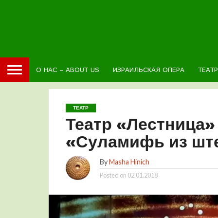
О НАС – ABOUT US
ИЗРАИЛЬСКАЯ ОПЕРА
ТЕАТ
ТЕАТР
Театр «Лестница»
«Суламифь из шт
By
Masha Hinich
Posted on
02.01.2018