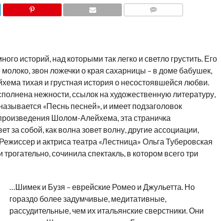
COMMENTS
го историй, над которыми так легко и светло грустить. Его
е молоко, звон ложечки о края сахарницы – в доме бабушек,
йхема тихая и грустная история о несостоявшейся любви.
исполнена нежности, ссылок на художественную литературу,
называется «Песнь песней», и имеет подзаголовок
 произведения Шолом-Алейхема, эта страничка
т за собой, как волна зовет волну, другие ассоциации,
Режиссер и актриса театра «Лестница» Ольга Туберовская
трогательно, сочинила спектакль, в котором всего три
…Шимек и Бузя – еврейские Ромео и Джульетта. Но
гораздо более задумчивые, медитативные,
рассудительные, чем их итальянские сверстники. Они