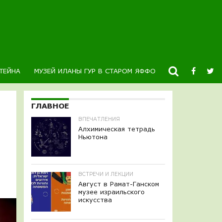
ТЕЙНА
МУЗЕЙ ИЛАНЫ ГУР В СТАРОМ ЯФФО
НОВОСТИ
К
ГЛАВНОЕ
ВПЕЧАТЛЕНИЯ
Алхимическая тетрадь
Ньютона
ВСТРЕЧИ И ЛЕКЦИИ
Август в Рамат-Ганском
музее израильского
искусства