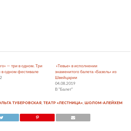
ro» — три в одном. Три
«Тевье» в исполнении
я в одном фестивале
знаменитого балета «Базель» из
22
Швейцарии
04.08.2019
В "Балет"
ОЛЬГА ТУБЕРОВСКАЯ
,
ТЕАТР «ЛЕСТНИЦА»
,
ШОЛОМ-АЛЕЙХЕМ