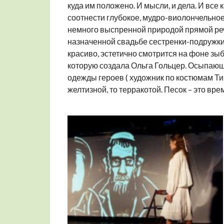
куда им положено. И мысли, и дела. И все 
соотнести глубокое, мудро-виолончельное 
немного выспренной природой прямой реч
назначенной свадьбе сестренки-подружки –
красиво, эстетично смотрится на фоне зыб
которую создала Ольга Гольцер. Осыпающи
одежды героев ( художник по костюмам Ти
желтизной, то терракотой. Песок – это врем