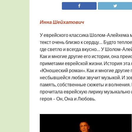
Инна Шейхатович
У еврейского классика Шолом-Алейхема мно
текст очень близко к сердцу… Будто тепло
где светло и всегда вкусно… У Шолом-Але
Как и многие другие его истории, она пре
приметами еврейской жизни. История эта 
«Юношеский роман». Как и многие другие
несбывшейся любви звучит музыкой. И зове
память, собственные сюжеты и волнения. 
прочитала еврейскую лирику музыкально и 
героя – Он, Она и Любовь.