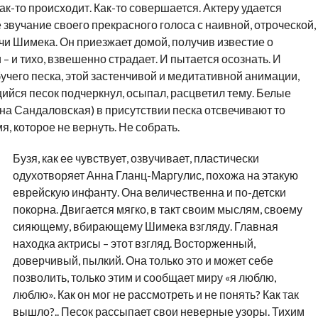
как-то происходит. Как-то совершается. Актеру удается
звучание своего прекрасного голоса с наивной, отроческой,
и Шимека. Он приезжает домой, получив известие о
 и тихо, взвешенно страдает. И пытается осознать. И
учего песка, этой застенчивой и медитативной анимации,
йся песок подчеркнул, осыпал, расцветил тему. Белые
на Сандаловская) в присутствии песка отсвечивают то
я, которое не вернуть. Не собрать.
Бузя, как ее чувствует, озвучивает, пластически
одухотворяет Анна Гланц-Маргулис, похожа на этакую
еврейскую инфанту. Она величественна и по-детски
покорна. Двигается мягко, в такт своим мыслям, своему
сияющему, вбирающему Шимека взгляду. Главная
находка актрисы – этот взгляд. Восторженный,
доверчивый, пылкий. Она только это и может себе
позволить, только этим и сообщает миру «я люблю,
люблю». Как он мог не рассмотреть и не понять? Как так
вышло?.. Песок рассыпает свои неверные узоры. Тихим