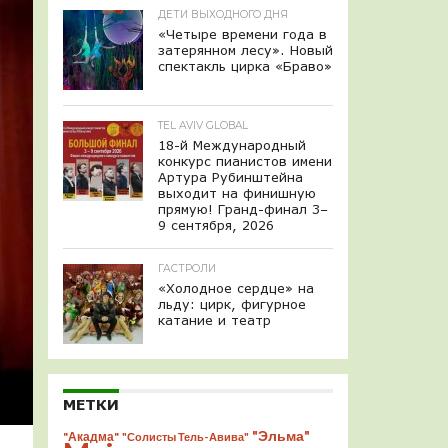
ДЕТИ ВЫХОДНОГО ДНЯ
«Четыре времени года в
затерянном лесу». Новый
спектакль цирка «Браво»
TEL AVIV GLOBAL
18-й Международный
конкурс пианистов имени
Артура Рубинштейна
выходит на финишную
прямую! Гранд-финал 3–
9 сентября, 2026
ГАСТРОЛИ
«Холодное сердце» на
льду: цирк, фигурное
катание и театр
МЕТКИ
"Эльма"
"Акадма"
"Солисты Тель-Авива"