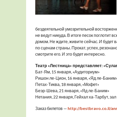
бездеятельной умозрительной восторженно
не ведут никуда. В итоге песок поглотит вс
домом. Не ждите, живите сейчас. И будет 
по сценам страны. Прокат, успех, резонанс
смотрите его. И это будет интересно.
Театр «Лестница» представляет: «Сул
Бат-Ям, 15 января, «Аудиториум»
Ришон ле-Цион, 16 января, «Яд ле-Баним
Петах-Тиква, 18 января, «Мофет»
Беэр-Шева, 21 января, «Яд ле-Баним»
Нетания, 22 января, Гейхал ха-Тарбут, за
Заказ билетов —
http://bestbravo.co.il/a