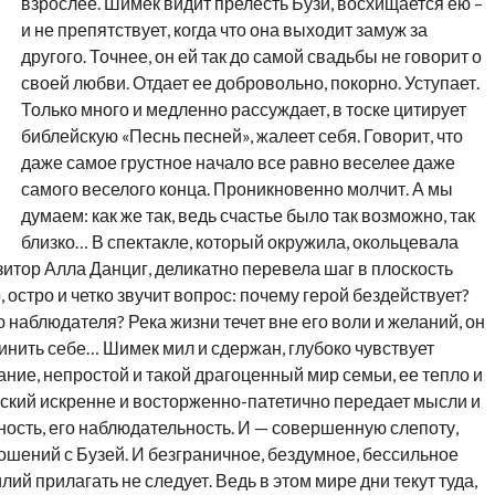
взрослее. Шимек видит прелесть Бузи, восхищается ею –
и не препятствует, когда что она выходит замуж за
другого. Точнее, он ей так до самой свадьбы не говорит о
своей любви. Отдает ее добровольно, покорно. Уступает.
Только много и медленно рассуждает, в тоске цитирует
библейскую «Песнь песней», жалеет себя. Говорит, что
даже самое грустное начало все равно веселее даже
самого веселого конца. Проникновенно молчит. А мы
думаем: как же так, ведь счастье было так возможно, так
близко… В спектакле, который окружила, окольцевала
итор Алла Данциг, деликатно перевела шаг в плоскость
остро и четко звучит вопрос: почему герой бездействует?
наблюдателя? Река жизни течет вне его воли и желаний, он
чинить себе… Шимек мил и сдержан, глубоко чувствует
ние, непростой и такой драгоценный мир семьи, ее тепло и
вский искренне и восторженно-патетично передает мысли и
ность, его наблюдательность. И — совершенную слепоту,
ошений с Бузей. И безграничное, бездумное, бессильное
илий прилагать не следует. Ведь в этом мире дни текут туда,