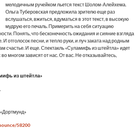
мелодичным ручейком льется текст Шолом-Алейхема.
Ольга Туберовская предложила зрителю еще раз
вслушаться, вжиться, вдуматься в этот текст, в высокую
мудрую его печаль. Примерить на себя ситуацию
сти. Понять, что бесконечность ожидания и сияние взгляда
е. И отголосок песни, и тепло руки, и луч заката над родным
вам счастье. И еще. Спектакль «Суламифь из штейтла» идет
 во многом зависят от нас. От вас. Не отказывайтесь,
амифь из штейтла»
»
л «Дортмунд»
nnounce/58200