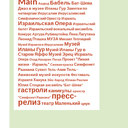
Main
Бабель
Бат-Шева
Ашдод
Джаз в музее Иланы Гур
Заметки по
четвергам
Иерусалим
Иерусалимский
Симфонический Оркестр
Израиль
Израильская Опера
Израильский
Израильский вокальный ансамбль
балет
Лена Лагутина
Конкурс Артура Рубинштейна
Леонид Пташка
МУЗА
Михаил Теплицкий
Музей
Музей Израиля в Иерусалиме
Иланы Гур
Музей Иланы Гур в
Старом Яффо
Музей Эрец-Исраэль
Проект "Линия
Опера
Охад Нахарин
Песах
Симфонет
жизни - Израиль"
Свежая краска
Раанана
Тель-
Суккот
Тель-Авив
Авивский музей искусств
Фестиваль
Ханука
Израиля
Эйн-Харод
Юлиан Рахлин
Юлия Стоцкая
ансамбль "Бат-Шева"
гастроли
каникулы
оркестр
пресс-
"Симфонет Раанана"
релиз
театр Маленький
цирк