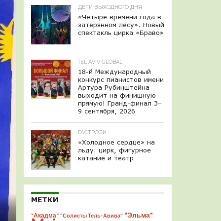
ДЕТИ ВЫХОДНОГО ДНЯ
«Четыре времени года в
затерянном лесу». Новый
спектакль цирка «Браво»
TEL AVIV GLOBAL
18-й Международный
конкурс пианистов имени
Артура Рубинштейна
выходит на финишную
прямую! Гранд-финал 3–
9 сентября, 2026
ГАСТРОЛИ
«Холодное сердце» на
льду: цирк, фигурное
катание и театр
МЕТКИ
"Эльма"
"Акадма"
"Солисты Тель-Авива"