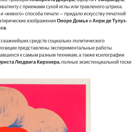
 акватинту с приемами сухой иглы или травленого штриха.
и «живого» способа печати — придало искусству печатной
сатирические изображения
Оноре Домье
и
Анри де Тулуз-
сса
.
 из важнейших средств социально-политического
кспозиции представлены экспериментальные работы
щавшихся к самым разным техникам, а также ксилографии
рнста Людвига Кирхнера
, полные экзистенциальной тоски