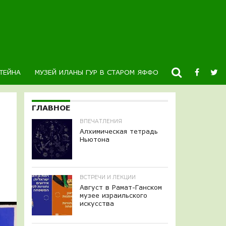
ТЕЙНА
МУЗЕЙ ИЛАНЫ ГУР В СТАРОМ ЯФФО
НОВОСТИ
К
ГЛАВНОЕ
ВПЕЧАТЛЕНИЯ
Алхимическая тетрадь
Ньютона
ВСТРЕЧИ И ЛЕКЦИИ
Август в Рамат-Ганском
музее израильского
искусства