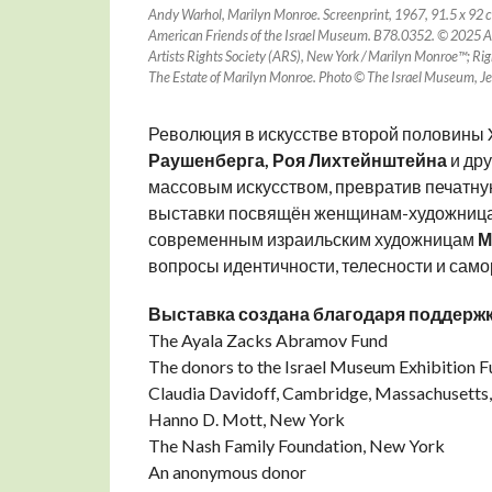
Andy Warhol, Marilyn Monroe. Screenprint, 1967, 91.5 x 92 cm
American Friends of the Israel Museum. B78.0352. © 2025 And
Artists Rights Society (ARS), New York / Marilyn Monroe™; Rig
The Estate of Marilyn Monroe. Photo © The Israel Museum, Je
Революция в искусстве второй половины 
Раушенберга, Роя Лихтейнштейна
и дру
массовым искусством, превратив печатну
выставки посвящён женщинам-художницам
современным израильским художницам
М
вопросы идентичности, телесности и сам
Выставка
создана
благодаря
поддерж
The Ayala Zacks Abramov Fund
The donors to the Israel Museum Exhibition F
Claudia Davidoff, Cambridge, Massachusetts,
Hanno D. Mott, New York
The Nash Family Foundation, New York
An anonymous donor