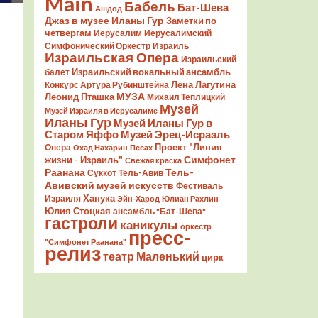
Main
Бабель
Бат-Шева
Ашдод
Джаз в музее Иланы Гур
Заметки по
четвергам
Иерусалим
Иерусалимский
Симфонический Оркестр
Израиль
Израильская Опера
Израильский
Израильский вокальный ансамбль
балет
Лена Лагутина
Конкурс Артура Рубинштейна
Леонид Пташка
МУЗА
Михаил Теплицкий
Музей
Музей Израиля в Иерусалиме
Иланы Гур
Музей Иланы Гур в
Старом Яффо
Музей Эрец-Исраэль
Проект "Линия
Опера
Охад Нахарин
Песах
Симфонет
жизни - Израиль"
Свежая краска
Раанана
Тель-
Суккот
Тель-Авив
Авивский музей искусств
Фестиваль
Ханука
Израиля
Эйн-Харод
Юлиан Рахлин
Юлия Стоцкая
ансамбль "Бат-Шева"
гастроли
каникулы
оркестр
пресс-
"Симфонет Раанана"
релиз
театр Маленький
цирк