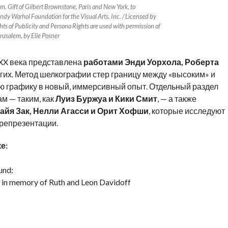
. Gift of Gilbert Brownstone, Paris and New York, to
y Warhol Foundation for the Visual Arts, Inc. / Licensed by
hts of Publicity and Persona Rights are used with permission of
rusalem, by Elie Posner
XX века представлена
работами Энди Уорхола, Роберта
гих. Метод шелкографии стер границу между «высоким» и
ю графику в новый, иммерсивный опыт. Отдельный раздел
 — таким, как
Луиз Буржуа и Кики Смит
, — а также
айя Зак, Нелли Агасси и Орит Хофши
, которые исследуют
орепрезентации.
ке
:
und:
 in memory of Ruth and Leon Davidoff