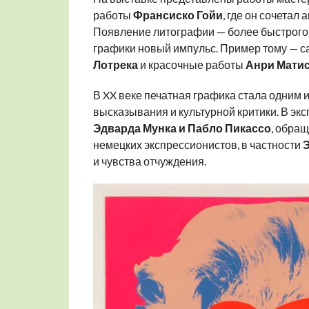
работы
Франсиско Гойи
, где он сочетал
Появление литографии — более быстрого 
графики новый импульс. Пример тому — 
Лотрека
и красочные работы
Анри Мати
В XX веке печатная графика стала одним
высказывания и культурной критики. В э
Эдварда Мунка и Пабло Пикассо
, обра
немецких экспрессионистов, в частности
Э
и чувства отчуждения.