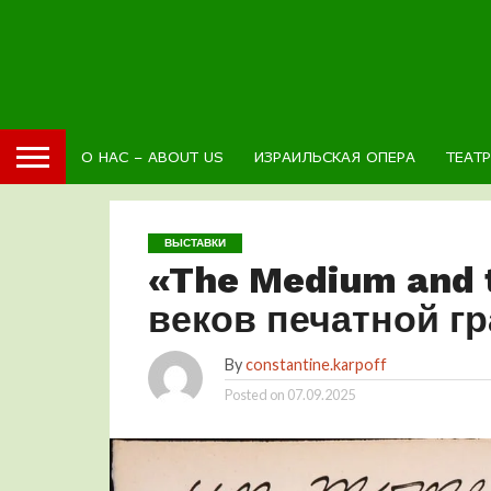
О НАС – ABOUT US
ИЗРАИЛЬСКАЯ ОПЕРА
ТЕАТ
ВЫСТАВКИ
«The Medium and 
веков печатной г
By
constantine.karpoff
Posted on
07.09.2025