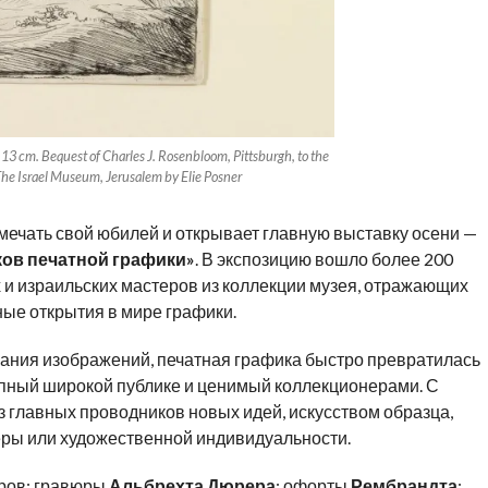
3 cm. Bequest of Charles J. Rosenbloom, Pittsburgh, to the
he Israel Museum, Jerusalem by Elie Posner
мечать свой юбилей и открывает главную выставку осени —
ков печатной графики»
. В экспозицию вошло более 200
 и израильских мастеров из коллекции музея, отражающих
ые открытия в мире графики.
ания изображений, печатная графика быстро превратилась
упный широкой публике и ценимый коллекционерами. С
 главных проводников новых идей, искусством образца,
еры или художественной индивидуальности.
ров: гравюры
Альбрехта Дюрера
; офорты
Рембрандта
;