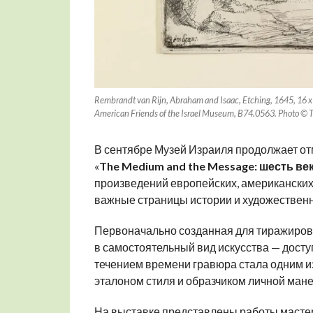
Rembrandt van Rijn, Abraham and Isaac, Etching, 1645, 16 x 1
American Friends of the Israel Museum, B74.0563. Photo © T
В сентябре Музей Израиля продолжает от
«
The Medium and the Message: шесть ве
произведений европейских, американских
важные страницы истории и художественн
Первоначально созданная для тиражиров
в самостоятельный вид искусства — дост
течением времени гравюра стала одним из
эталоном стиля и образчиком личной ман
На выставке представлены работы масте