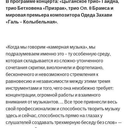
В программе концерта: «Цыганское трио» Гайдна,
трио Бетховена «Призрак», трио
O
п. 8 Брамса и
мировая премьера композитора Одеда Захави
«Галь – Колыбельная».
«Когда мы говорим «камерная музыка», мы
подразумеваем именно это – ту особенную среду,
которая складывается из сложно-утонченного
сочетания скрипки, виолончели и фортепиано,
бесконечного и невозможного стремления к
равновесию и независимости между этими тремя
инструментами и того, чего она неизбежно требует:
концентрации, огромной работы и взаимного
внимания от музыкантов. … Все трое привнесли весь
свой профессионализм и способность творить музыку
здесь и сейчас, способность прямо на глазах у
слушателей создавать трехмерную беседу без слов» —