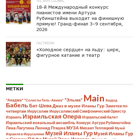
TEL AVIV GLOBAL
18-й Международный конкурс
пианистов имени Артура
Рубинштейна выходит на финишную
прямую! Гранд-финал 3–9 сентября,
2026
ГАСТРОЛИ
«Холодное сердце» на льду: цирк,
фигурное катание и театр
МЕТКИ
Main
"Эльма"
"Акадма"
"Солисты Тель-Авива"
Ашдод
Бабель
Бат-Шева
Джаз в музее Иланы Гур
Заметки по
четвергам
Иерусалим
Иерусалимский Симфонический Оркестр
Израильская Опера
Израиль
Израильский балет
Израильский вокальный ансамбль
Конкурс Артура Рубинштейна
Лена Лагутина
Леонид Пташка
МУЗА
Михаил Теплицкий
Музей
Музей Иланы Гур
Музей Иланы Гур
Израиля в Иерусалиме
в Старом Яффо