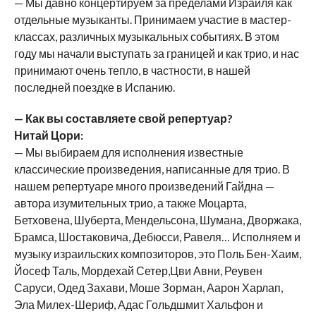
— Мы давно концертируем за пределами Израиля как
отдельные музыканты. Принимаем участие в мастер-
классах, различных музыкальных событиях. В этом
году мы начали выступать за границей и как трио, и нас
принимают очень тепло, в частности, в нашей
последней поездке в Испанию.
— Как вы составляете свой репертуар?
Нитай Цори:
— Мы выбираем для исполнения известные
классические произведения, написанные для трио. В
нашем репертуаре много произведений Гайдна —
автора изумительных трио, а также Моцарта,
Бетховена, Шуберта, Мендельсона, Шумана, Дворжака,
Брамса, Шостаковича, Дебюсси, Равеля… Исполняем и
музыку израильских композиторов, это Поль Бен-Хаим,
Йосеф Таль, Мордехай Сетер,Цви Авни, Реувен
Саруси, Одед Захави, Моше Зорман, Аарон Харлап,
Эла Милех-Шериф, Адас Гольдшмит Хальфон и