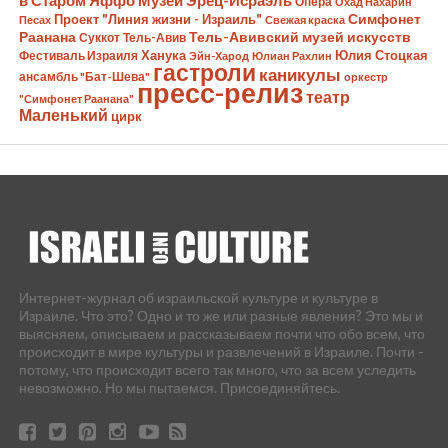
Музей Эрец-Исраэль
Опера
Охад Нахарин
Симфонет
Проект "Линия жизни - Израиль"
Песах
Свежая краска
Раанана
Тель-Авивский музей искусств
Суккот
Тель-Авив
Ханука
Юлия Стоцкая
Фестиваль Израиля
Эйн-Харод
Юлиан Рахлин
гастроли
каникулы
ансамбль "Бат-Шева"
оркестр
пресс-релиз
театр
"Симфонет Раанана"
Маленький
цирк
Интернет-журнал об израильской культуре и культуре в
Израиле. Что это? Одно и то же или разные явления? Это мы и
выясняем, описываем и рассказываем почти что обо всем, что
происходит в мире культуры и развлечений в Израиле. Почти -
потому, что происходит всего так много, что за всем уследить
невозможно. Но мы пытаемся. Присоединяйтесь.