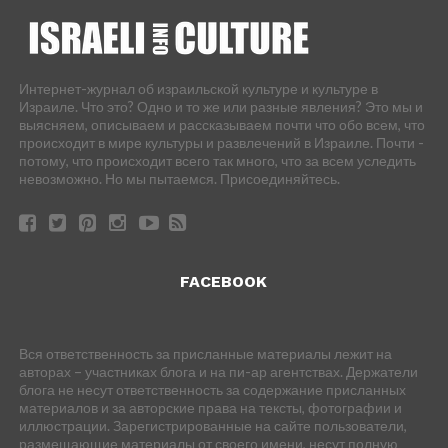
Интернет-журнал об израильской культуре и культуре в
Израиле. Что это? Одно и то же или разные явления? Это мы и
выясняем, описываем и рассказываем почти что обо всем, что
происходит в мире культуры и развлечений в Израиле. Почти -
потому, что происходит всего так много, что за всем уследить
невозможно. Но мы пытаемся. Присоединяйтесь.
FACEBOOK
Вся ответственность за присланные материалы лежит на
авторах – участниках блога и на пи-ар агентствах. Держатели
блога не несут ответственность за содержание присланных
материалов и за авторские права на тексты, фотографии и
иллюстрации. Зарегистрированные на сайте пользователи,
размещающие материалы от своего имени, несут полную