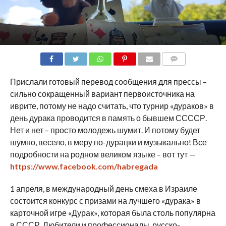
COMMENTS
Прислали готовый перевод сообщения для прессы –
сильно сокращенный вариант первоисточника на
иврите, потому не надо считать, что турнир «дураков» в
день дурака проводится в память о бывшем ССССР.
Нет и нет – просто молодежь шумит. И потому будет
шумно, весело, в меру по-дурацки и музыкально! Все
подробности на родном великом языке – вот тут —
https://www.facebook.com/habregada
1 апреля, в международный день смеха в Израиле
состоитс
я конкурс с призами на лучшего «дурака» в
карточной игре «Дурак», которая была столь популярна
в СССР. Любители и профессионалы, русско-