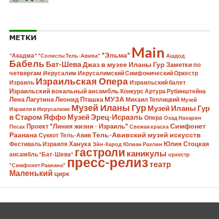
МЕТКИ
Main
"Эльма"
"Акадма"
"Солисты Тель-Авива"
Ашдод
Бабель
Бат-Шева
Джаз в музее Иланы Гур
Заметки по
четвергам
Иерусалим
Иерусалимский Симфонический Оркестр
Израильская Опера
Израиль
Израильский балет
Израильский вокальный ансамбль
Конкурс Артура Рубинштейна
Лена Лагутина
Леонид Пташка
МУЗА
Михаил Теплицкий
Музей
Музей Иланы Гур
Музей Иланы Гур
Израиля в Иерусалиме
в Старом Яффо
Музей Эрец-Исраэль
Опера
Охад Нахарин
Симфонет
Проект "Линия жизни - Израиль"
Песах
Свежая краска
Раанана
Тель-Авивский музей искусств
Суккот
Тель-Авив
Ханука
Юлия Стоцкая
Фестиваль Израиля
Эйн-Харод
Юлиан Рахлин
гастроли
каникулы
ансамбль "Бат-Шева"
оркестр
пресс-релиз
театр
"Симфонет Раанана"
Маленький
цирк