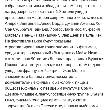
избранные картины и обладатели самых престижных
наград мировых фестивалей. Зрители увидят
произведения мастеров современного кино, таких как
Андрей Звягинцев, Аньес Варда, Джанни Амелио, Хон
Сан Су, братья Тавиани, Йоргос Лантимос, Лукресия
Мартель, Пен-Ек Ратанаруанг, Клер Дени и Рауль Пек.
На фестивале также будут показаны
отреставрированные копии знаменитых фильмов,
среди которых культовый «Выпускник» Майка Николса
и отметившая 50-летие «Дневная красавица» Бунюэля.
Поклонники смогут насладиться творчеством недавно
ушедшей французской актрисы Жан Моро и
знаменитого Дэвида Линча, посмотреть
документальные фильмы об экологии, пище и
обществе, фильмы о певице Ум Культум и Сэмми
Дэвисе-младшем, ленту, посвященную группе Gratefil
Dead, фильм о геноциде армян, ленту о связи
творчества Элвиса Пресли с недавними выборами в