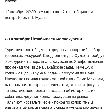
Йосеф.
12 октября, 20:30 – «Акафот шнийот» в общинном
центре Кирьят-Шмуэль.
6-14 октября: Незабываемые экскурсии
Туристическое общество предлагает широкий выбор
городских экскурсий. Ежедневно в дни Суккота пройдут
7 экскурсий: панорамная экскурсия по Хайфе, включая
променад Луи, вид на бахайские сады, Немецкую
колонию и др., «Труба в Вади» – экскурсия по Вади
Ниснас по мотивам одноименной книги Сами Михаэля,
панорамная экскурсия с телепатом, включая фокусы,
телепатические трюки и рассказы об исторических
событиях, дегустационная экскурсия на рынке
Тальпиот: ностальгический поход по колоритным
лавкам и базарным рядам, новые и старые ароматы, а