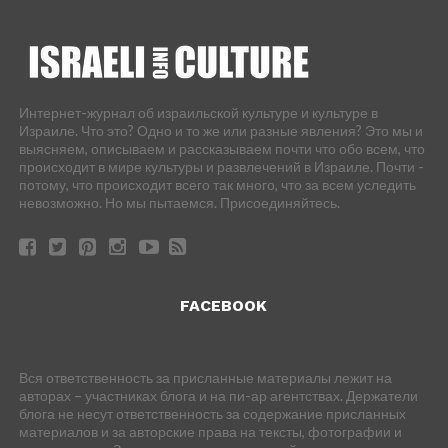
Интернет-журнал об израильской культуре и культуре в
Израиле. Что это? Одно и то же или разные явления? Это мы и
выясняем, описываем и рассказываем почти что обо всем, что
происходит в мире культуры и развлечений в Израиле. Почти -
потому, что происходит всего так много, что за всем уследить
невозможно. Но мы пытаемся. Присоединяйтесь.
FACEBOOK
Вся ответственность за присланные материалы лежит на
авторах – участниках блога и на пи-ар агентствах. Держатели
блога не несут ответственность за содержание присланных
материалов и за авторские права на тексты, фотографии и