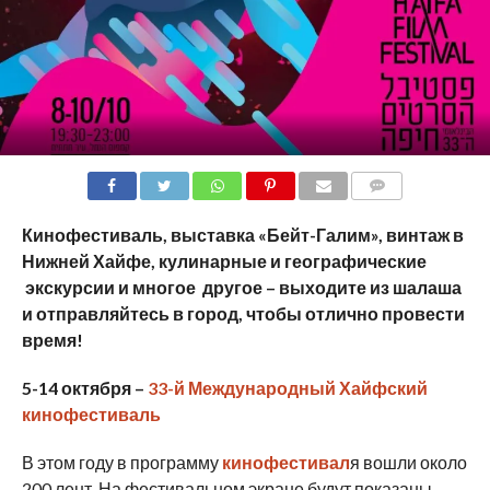
COMMENTS
Кинофестиваль, выставка «Бейт-Галим», винтаж в
Нижней Хайфе, кулинарные и географические
экскурсии и многое другое – выходите из шалаша
и отправляйтесь в город, чтобы отлично провести
время!
5-14 октября –
33-й Международный Хайфский
кинофестиваль
В этом году в программу
кинофестивал
я вошли около
200 лент. На фестивальном экране будут показаны