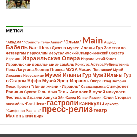
МЕТКИ
Main
"Эльма"
"Акадма"
"Солисты Тель-Авива"
Ашдод
Бабель
Бат-Шева
Джаз в музее Иланы Гур
Заметки по
четвергам
Иерусалим
Иерусалимский Симфонический Оркестр
Израильская Опера
Израиль
Израильский балет
Израильский вокальный ансамбль
Конкурс Артура Рубинштейна
Лена Лагутина
Леонид Пташка
МУЗА
Михаил Теплицкий
Музей
Музей Иланы Гур
Музей Иланы Гур
Израиля в Иерусалиме
в Старом Яффо
Музей Эрец-Исраэль
Опера
Охад Нахарин
Симфонет
Проект "Линия жизни - Израиль"
Песах
Свежая краска
Раанана
Тель-Авивский музей искусств
Суккот
Тель-Авив
Ханука
Юлия Стоцкая
Фестиваль Израиля
Эйн-Харод
Юлиан Рахлин
гастроли
каникулы
ансамбль "Бат-Шева"
оркестр
пресс-релиз
театр
"Симфонет Раанана"
Маленький
цирк