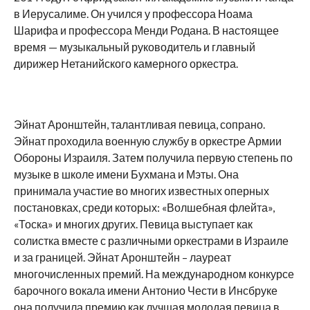
в Иерусалиме. Он учился у профессора Ноама
Шарифа и профессора Менди Родана. В настоящее
время — музыкальный руководитель и главный
дирижер Нетанийского камерного оркестра.
Эйнат Аронштейн, талантливая певица, сопрано.
Эйнат проходила военную службу в оркестре Армии
Обороны Израиля. Затем получила первую степень по
музыке в школе имени Бухмана и Мэты. Она
принимала участие во многих известных оперных
постановках, среди которых: «Волшебная флейта»,
«Тоска» и многих других. Певица выступает как
солистка вместе с различными оркестрами в Израиле
и за границей. Эйнат Аронштейн – лауреат
многочисленных премий. На международном конкурсе
барочного вокала имени Антонио Чести в Инсбруке
она получила премию как лучшая молодая певица в