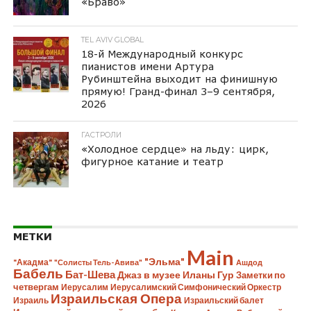
«Браво»
TEL AVIV GLOBAL
18-й Международный конкурс
пианистов имени Артура
Рубинштейна выходит на финишную
прямую! Гранд-финал 3–9 сентября,
2026
ГАСТРОЛИ
«Холодное сердце» на льду: цирк,
фигурное катание и театр
МЕТКИ
Main
"Эльма"
"Акадма"
"Солисты Тель-Авива"
Ашдод
Бабель
Бат-Шева
Джаз в музее Иланы Гур
Заметки по
четвергам
Иерусалим
Иерусалимский Симфонический Оркестр
Израильская Опера
Израиль
Израильский балет