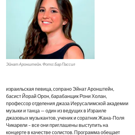
Эйнат Аронштейн. Фото: Бар Пассил
израильская певица, сопрано Эйнат Аронштейн,
басист Йорай Орон, барабанщик Рони Холан,
профессор отделения джаза Иерусалимской академии
музыки и танца — один из ведущих в Израиле
джазовых музыкантов, ученик и соратник Жана-Поля
Чикарели – все они приглашены выступить на
концерте в качестве солистов. Программа обещает