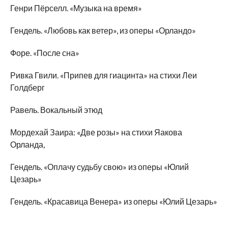
Генри Пёрселл. «Музыка на время»
Гендель. «Любовь как ветер», из оперы «Орландо»
Форе. «После сна»
Ривка Гвили. «Припев для гиацинта» на стихи Леи
Голдберг
Равель. Вокальный этюд
Мордехай Заира: «Две розы» на стихи Яакова
Орланда,
Гендель. «Оплачу судьбу свою» из оперы «Юлий
Цезарь»
Гендель. «Красавица Венера» из оперы «Юлий Цезарь»