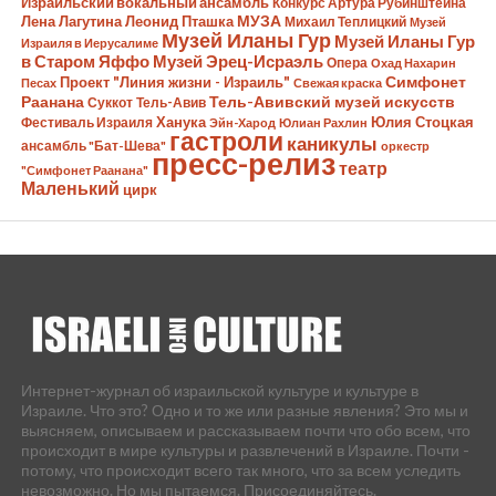
Израильский вокальный ансамбль
Конкурс Артура Рубинштейна
Лена Лагутина
Леонид Пташка
МУЗА
Михаил Теплицкий
Музей
Музей Иланы Гур
Музей Иланы Гур
Израиля в Иерусалиме
в Старом Яффо
Музей Эрец-Исраэль
Опера
Охад Нахарин
Симфонет
Проект "Линия жизни - Израиль"
Песах
Свежая краска
Раанана
Тель-Авивский музей искусств
Суккот
Тель-Авив
Ханука
Юлия Стоцкая
Фестиваль Израиля
Эйн-Харод
Юлиан Рахлин
гастроли
каникулы
ансамбль "Бат-Шева"
оркестр
пресс-релиз
театр
"Симфонет Раанана"
Маленький
цирк
Интернет-журнал об израильской культуре и культуре в
Израиле. Что это? Одно и то же или разные явления? Это мы и
выясняем, описываем и рассказываем почти что обо всем, что
происходит в мире культуры и развлечений в Израиле. Почти -
потому, что происходит всего так много, что за всем уследить
невозможно. Но мы пытаемся. Присоединяйтесь.