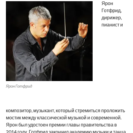
Ярон
Готфрид,
дирижер,
пианист и
Ярон Готфрид
композитор, музыкант, который стремиться проложить
мостик между классической музыкой и современной.
Ярон был удостоен премии главы правительства в
2014 году. Готфрид закончил академию музыки и танца