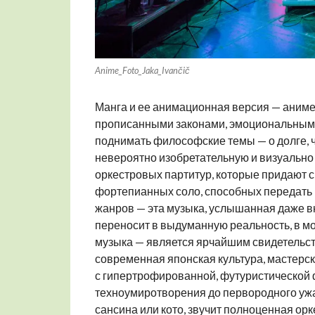
Anime_Foto_Jaka_Ivančič
Манга и ее анимационная версия — аниме 
прописанными законами, эмоциональными
поднимать философские темы — о долге, ч
невероятно изобретательную и визуально
оркестровых партитур, которые придают 
фортепианных соло, способных передать 
жанров — эта музыка, услышанная даже вне
переносит в выдуманную реальность, в мо
музыка — является ярчайшим свидетельств
современная японская культура, мастерс
с гипертрофированной, футуристической ф
техноумиротворения до первородного ужа
сансина или кото, звучит полноценная ор