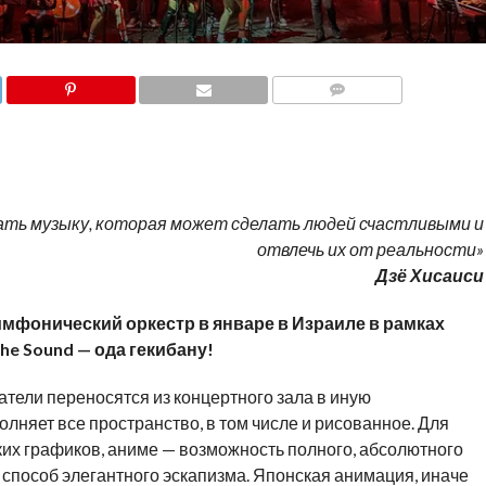
COMMENTS
авать музыку, которая может сделать людей счастливыми и
отвлечь их от реальности»
Дзё Хисаиси
имфонический оркестр в январе в Израиле в рамках
he Sound — ода гекибану!
атели переносятся из концертного зала в иную
лняет все пространство, в том числе и рисованное. Для
ких графиков, аниме — возможность полного, абсолютного
способ элегантного эскапизма. Японская анимация, иначе