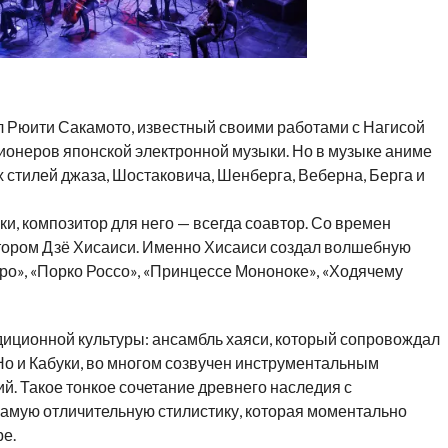
л Рюити Сакамото, известный своими работами с Нагисой
ионеров японской электронной музыки. Но в музыке аниме
 стилей джаза, Шостаковича, Шенберга, Веберна, Берга и
и, композитор для него — всегда соавтор. Со времен
тором Дзё Хисаиси. Именно Хисаиси создал волшебную
оро», «Порко Россо», «Принцессе Мононоке», «Ходячему
диционной культуры: ансамбль хаяси, который сопровождал
о и Кабуки, во многом созвучен инструментальным
 Такое тонкое сочетание древнего наследия с
самую отличительную стилистику, которая моментально
е.