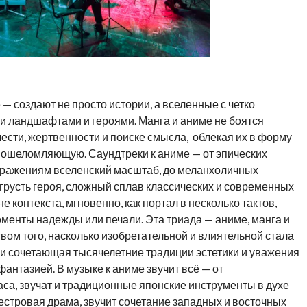
— создают не просто истории, а вселенные с четко
 ландшафтами и героями. Манга и аниме не боятся
ести, жертвенности и поиске смысла, облекая их в форму
 ошеломляющую. Саундтреки к аниме — от эпических
сражениям вселенский масштаб, до меланхоличных
грусть героя, сложный сплав классических и современных
 контекста, мгновенно, как портал в несколько тактов,
менты надежды или печали. Эта триада — аниме, манга и
ом того, насколько изобретательной и влиятельной стала
ки сочетающая тысячелетние традиции эстетики и уважения
антазией. В музыке к аниме звучит всё — от
са, звучат и традиционные японские инструменты в духе
кестровая драма, звучит сочетание западных и восточных