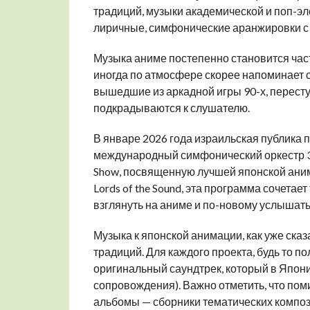
традиций, музыки академической и поп-
лиричные, симфонические аранжировки с
Музыка аниме постепенно становится част
иногда по атмосфере скорее напоминает с
вышедшие из аркадной игры 90-х, перест
подкрадываются к слушателю.
В январе 2026 года израильская публика п
международный симфонический оркестр 3
Show, посвященную лучшей японской аним
Lords of the Sound, эта программа сочета
взглянуть на аниме и по-новому услышат
Музыка к японской анимации, как уже сказ
традиций. Для каждого проекта, будь то 
оригинальный саундтрек, который в Япони
сопровождения). Важно отметить, что по
альбомы — сборники тематических композ