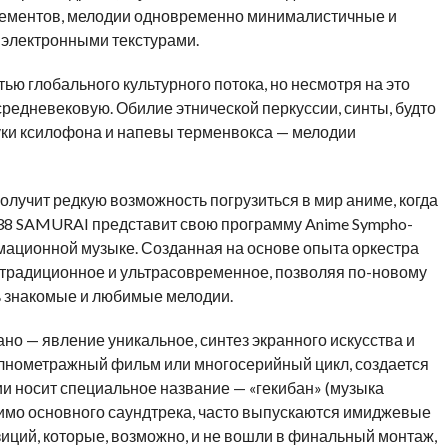
элементов, мелодии одновременно минималистичные и
 электронными текстурами.
ью глобального культурного потока, но несмотря на это
редневековую. Обилие этнической перкуссии, синты, будто
уки ксилофона и напевы терменвокса — мелодии
олучит редкую возможность погрузиться в мир аниме, когда
8 SAMURAI представит свою программу Anime Sympho-
ационной музыке. Созданная на основе опыта оркестра
ет традиционное и ультрасовременное, позволяя по-новому
ь знакомые и любимые мелодии.
ано — явление уникальное, синтез экранного искусства и
полнометражный фильм или многосерийный цикл, создается
и носит специальное название — «гекибан» (музыка
мимо основного саундтрека, часто выпускаются имиджевые
иций, которые, возможно, и не вошли в финальный монтаж,