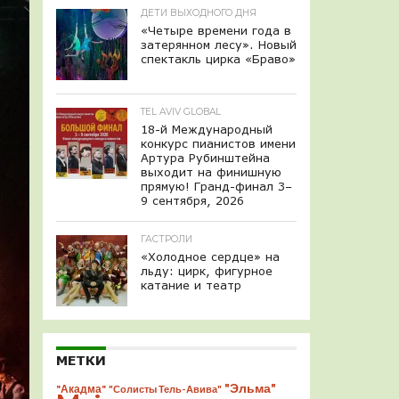
ДЕТИ ВЫХОДНОГО ДНЯ
«Четыре времени года в
затерянном лесу». Новый
спектакль цирка «Браво»
TEL AVIV GLOBAL
18-й Международный
конкурс пианистов имени
Артура Рубинштейна
выходит на финишную
прямую! Гранд-финал 3–
9 сентября, 2026
ГАСТРОЛИ
«Холодное сердце» на
льду: цирк, фигурное
катание и театр
МЕТКИ
"Эльма"
"Акадма"
"Солисты Тель-Авива"