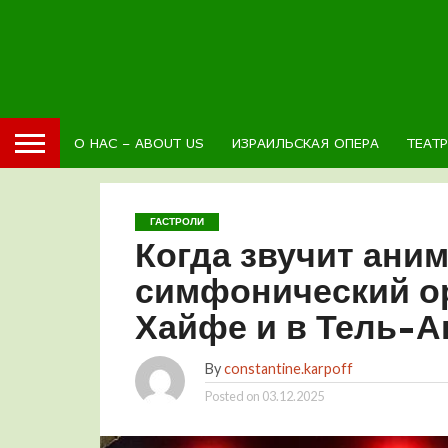
О НАС – ABOUT US
ИЗРАИЛЬСКАЯ ОПЕРА
ТЕАТ
ГАСТРОЛИ
Когда звучит ани
симфонический ор
Хайфе и в Тель-А
By
constantine.karpoff
Posted on
03.12.2025