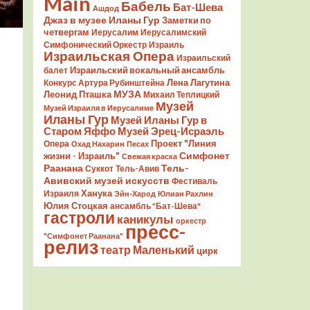
Main
Бабель
Бат-Шева
Ашдод
Джаз в музее Иланы Гур
Заметки по
четвергам
Иерусалим
Иерусалимский
Симфонический Оркестр
Израиль
Израильская Опера
Израильский
Израильский вокальный ансамбль
балет
Лена Лагутина
Конкурс Артура Рубинштейна
Леонид Пташка
МУЗА
Михаил Теплицкий
Музей
Музей Израиля в Иерусалиме
Иланы Гур
Музей Иланы Гур в
Старом Яффо
Музей Эрец-Исраэль
Проект "Линия
Опера
Охад Нахарин
Песах
Симфонет
жизни - Израиль"
Свежая краска
Раанана
Тель-
Суккот
Тель-Авив
Авивский музей искусств
Фестиваль
Ханука
Израиля
Эйн-Харод
Юлиан Рахлин
Юлия Стоцкая
ансамбль "Бат-Шева"
гастроли
каникулы
оркестр
пресс-
"Симфонет Раанана"
релиз
театр Маленький
цирк