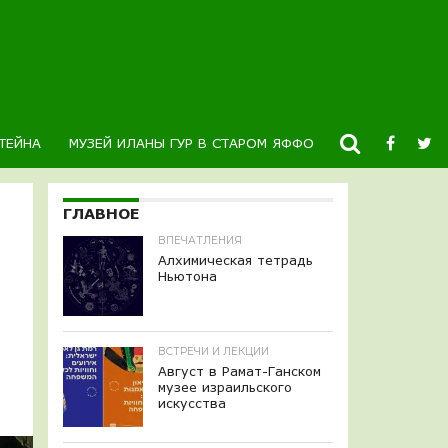
ТЕЙНА
МУЗЕЙ ИЛАНЫ ГУР В СТАРОМ ЯФФО
НОВОСТИ
К
ГЛАВНОЕ
ВПЕЧАТЛЕНИЯ
Алхимическая тетрадь
Ньютона
ВСТРЕЧИ И ЛЕКЦИИ
Август в Рамат-Ганском
музее израильского
искусства