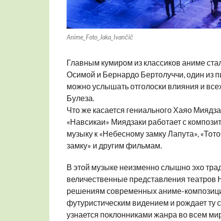
Anime_Foto_Jaka_Ivančič
Главным кумиром из классиков аниме ста
Осимой и Бернардо Бертолуччи, один из п
можно услышать отголоски влияния и всех
Булеза.
Что же касается гениального Хаяо Миядзак
«Навсикаи» Миядзаки работает с компози
музыку к «Небесному замку Лапута», «Тот
замку» и другим фильмам.
В этой музыке неизменно слышно эхо тра
величественные представления театров Н
решениям современных аниме-композиций.
футуристическим видением и рождает ту 
узнается поклонниками жанра во всем мир