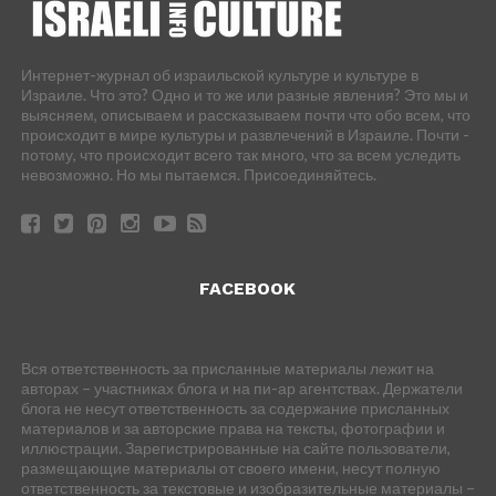
Интернет-журнал об израильской культуре и культуре в
Израиле. Что это? Одно и то же или разные явления? Это мы и
выясняем, описываем и рассказываем почти что обо всем, что
происходит в мире культуры и развлечений в Израиле. Почти -
потому, что происходит всего так много, что за всем уследить
невозможно. Но мы пытаемся. Присоединяйтесь.
FACEBOOK
Вся ответственность за присланные материалы лежит на
авторах – участниках блога и на пи-ар агентствах. Держатели
блога не несут ответственность за содержание присланных
материалов и за авторские права на тексты, фотографии и
иллюстрации. Зарегистрированные на сайте пользователи,
размещающие материалы от своего имени, несут полную
ответственность за текстовые и изобразительные материалы –