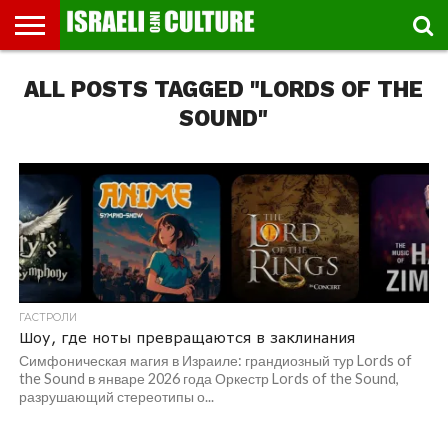
ВЫСТАВКИ
ALL POSTS TAGGED "LORDS OF THE
МУЗЕИ
СТРАНА
ТЕАТР
КНИГИ.
МУЗЫКА
РЕЛИГИЯ/
ДВИЖЕНИЕ
ДЕТИ
МАРШРУТЫ
ВИДЕО-
ВПЕЧАТЛЕНИЯ
ВСТРЕЧИ
ИНТЕРВЬЮ
КИНО
TEL
ФЕСТИВАЛЕЙ
ТЕКСТЫ
ИСТОРИЯ
ВЫХОДНОГО
ПРОГУЛЬЩИКА
РЕЧИ
И
AVIV
ДНЯ
ЛЕКЦИИ
GLOBAL
SOUND"
ГАСТРОЛИ
Шоу, где ноты превращаются в заклинания
Симфоническая магия в Израиле: грандиозный тур Lords of
the Sound в январе 2026 года Оркестр Lords of the Sound,
разрушающий стереотипы о...