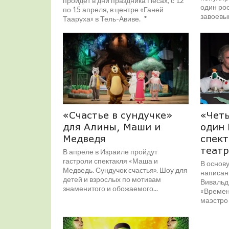
пройдет в дни праздника Песах, с 12
один ро
по 15 апреля, в центре «Ганей
завоевыв
Тааруха» в Тель-Авиве. *
Специально...
«Счастье в сундучке»
«Четы
для Алины, Маши и
один 
Медведя
спект
театр
В апреле в Израиле пройдут
гастроли спектакля «Маша и
В основу
Медведь. Сундучок счастья». Шоу для
написан
детей и взрослых по мотивам
Вивальд
знаменитого и обожаемого...
«Времен
маэстро
действо,