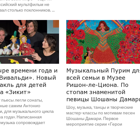
ссийский мультфильм не
ал столько поклонников. ...
ре времени года и
Музыкальный Пурим дл
Вивальди». Новый
всей семьи в Музее
акль для детей
Ришон-ле-Циона. По
а «Зикит»
стопам знаменитой
певицы Шошаны Дамар
 пьесы легли сонаты,
ные самим Антонио
Шоу, музыка, танцы и творческие
и, для музыкального цикла
мастер-классы по мотивам песен
а года». Написанная
Шошаны Дамари. Первое
 музыка сопровождает
мероприятие серии «Герои
 диктуя ход событий....
израильской культуры» Понедельник
Шошан Пурим, 13 Марта...