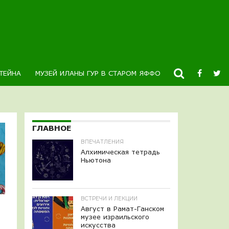
ТЕЙНА
МУЗЕЙ ИЛАНЫ ГУР В СТАРОМ ЯФФО
НОВОСТИ
К
ГЛАВНОЕ
ВПЕЧАТЛЕНИЯ
Алхимическая тетрадь
Ньютона
ВСТРЕЧИ И ЛЕКЦИИ
Август в Рамат-Ганском
музее израильского
искусства