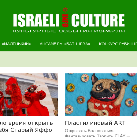
Р «МАЛЕНЬКИЙ»
АНСАМБЛЬ «БАТ-ШЕВА»
КОНКУРС РУБИНШ
ло время открыть
Пластилиновый ART
себя Старый Яффо
Открывать. Волноваться.
Фантазировать. Творить. CLAY —