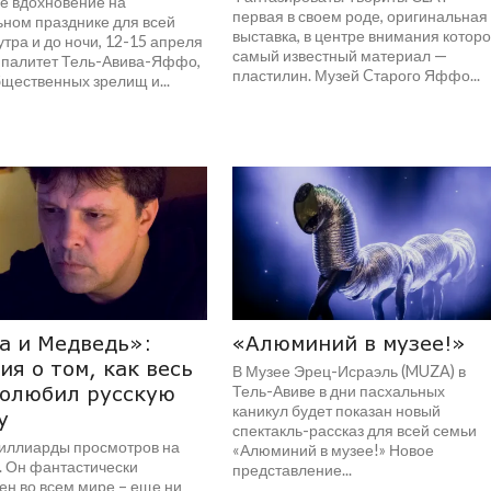
е вдохновение на
первая в своем роде, оригинальная
ьном празднике для всей
выставка, в центре внимания котор
утра и до ночи, 12-15 апреля
самый известный материал —
алитет Тель-Авива-Яффо,
пластилин. Музей Cтарого Яффо...
щественных зрелищ и...
а и Медведь»:
«Алюминий в музее!»
ия о том, как весь
В Музее Эрец-Исраэль (MUZA) в
полюбил русскую
Тель-Авиве в дни пасхальных
каникул будет показан новый
у
спектакль-рассказ для всей семьи
миллиарды просмотров на
«Алюминий в музее!» Новое
. Он фантастически
представление...
ен во всем мире – еще ни