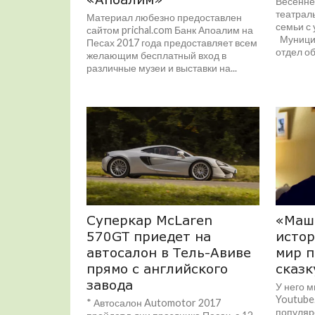
Весенне
театрал
Материал любезно предоставлен
семьи с 
сайтом prichal.com Банк Апоалим на
Муницип
Песах 2017 года предоставляет всем
отдел об
желающим бесплатный вход в
различные музеи и выставки на...
Суперкар McLaren
«Маш
570GT приедет на
истор
автосалон в Тель-Авиве
мир 
прямо с английского
сказк
завода
У него 
Youtube
* Автосалон Automotor 2017
популяр