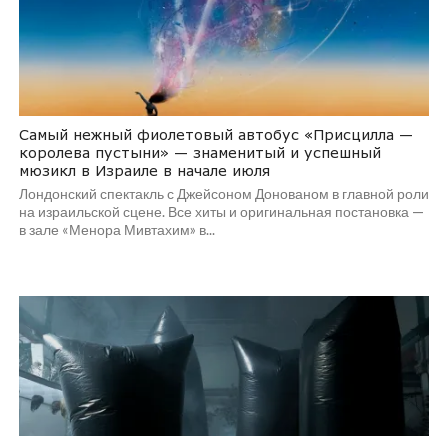
Самый нежный фиолетовый автобус «Присцилла —
королева пустыни» — знаменитый и успешный
мюзикл в Израиле в начале июля
Лондонский спектакль с Джейсоном Донованом в главной роли
на израильской сцене. Все хиты и оригинальная постановка —
в зале «Менора Мивтахим» в...