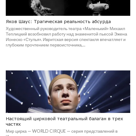
Яков Шаус: Трагическая реальность абсурда
Художественный руководитель театра «Маленький» Михаил
Теплицкий возобновил работу над знаменитой пьесой Эжена
Ионеско «Стулья». Ивритская версия спектакля впечатляет и
глубоким прочтением первоисточника,...
Настоящий цирковой театральный балаган в трех
частях
Мир цирка — WORLD CIRQUE — серия представлений в