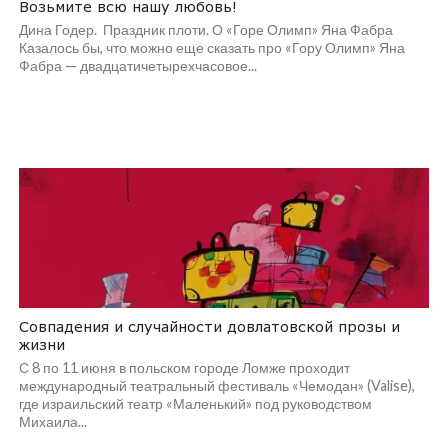
Возьмите всю нашу любовь!
Дина Годер. Праздник плоти. О «Горе Олимп» Яна Фабра
Казалось бы, что можно еще сказать про «Гору Олимп» Яна
Фабра — двадцатичетырехчасовое...
Совпадения и случайности довлатовской прозы и
жизни
С 8 по 11 июня в польском городе Ломже проходит
международный театральный фестиваль «Чемодан» (Valise),
где израильский театр «Маленький» под руководством
Михаила...