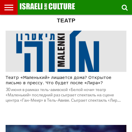
ТЕАТР
ВЫСТАВКИ
МУЗЕИ
СТРАНА
ТЕАТР
КНИГИ.
МУЗЫКА
РЕЛИГИЯ/
ДВИЖЕНИЕ
ДЕТИ
МАРШРУТЫ
ВИДЕО-
ВПЕЧАТЛЕНИЯ
ВСТРЕЧИ
ИНТЕРВЬЮ
КИНО
TEL
ФЕСТИВАЛЕЙ
ТЕКСТЫ
ИСТОРИЯ
ВЫХОДНОГО
ПРОГУЛЬЩИКА
РЕЧИ
И
AVIV
ДНЯ
ЛЕКЦИИ
GLOBAL
Театр «Маленький» лишается дома? Открытое
письмо в прессу. Что будет после «Лира»?
30 июня в рамках тель-авивской «Белой ночи» театр
«Маленький» последний раз сыграет спектакль на сцене
центра «Ган-Меир» в Тель-Авиве. Сыграет спектакль «Лир....