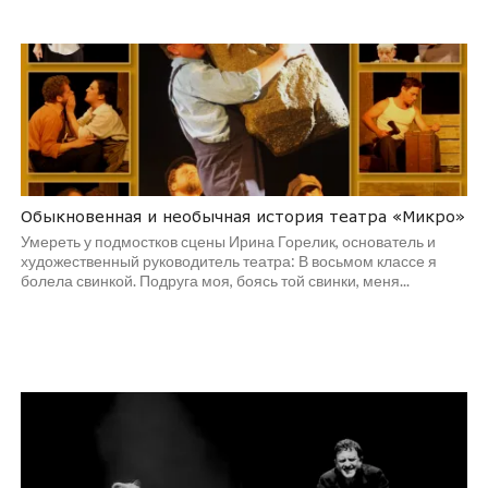
Обыкновенная и необычная история театра «Микро»
Умереть у подмостков сцены Ирина Горелик, основатель и
художественный руководитель театра: В восьмом классе я
болела свинкой. Подруга моя, боясь той свинки, меня...