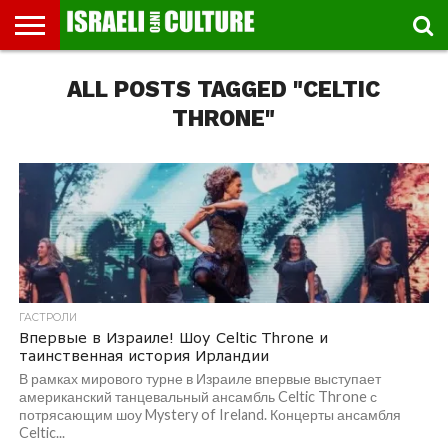
ВЫСТАВКИ
ALL POSTS TAGGED "CELTIC
МУЗЕИ
СТРАНА
ТЕАТР
КНИГИ.
МУЗЫКА
РЕЛИГИЯ/
ДВИЖЕНИЕ
ДЕТИ
МАРШРУТЫ
ВИДЕО-
ВПЕЧАТЛЕНИЯ
ВСТРЕЧИ
ИНТЕРВЬЮ
КИНО
TEL
ФЕСТИВАЛЕЙ
ТЕКСТЫ
ИСТОРИЯ
ВЫХОДНОГО
ПРОГУЛЬЩИКА
РЕЧИ
И
AVIV
ДНЯ
ЛЕКЦИИ
GLOBAL
THRONE"
ГАСТРОЛИ
Впервые в Израиле! Шоу Celtic Throne и
таинственная история Ирландии
В рамках мирового турне в Израиле впервые выступает
американский танцевальный ансамбль Celtic Throne с
потрясающим шоу Mystery of Ireland. Концерты ансамбля
Celtic...