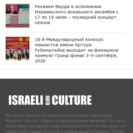
Реквием Верди в исполнении
Израильского вокального ансамбля с
17 по 19 июля – последний концерт
сезона
18-й Международный конкурс
пианистов имени Артура
Рубинштейна выходит на финишную
прямую! Гранд-финал 3–9 сентября,
2026
Интернет-журнал об израильской культуре и культуре в
Израиле. Что это? Одно и то же или разные явления? Это мы и
выясняем, описываем и рассказываем почти что обо всем, что
происходит в мире культуры и развлечений в Израиле. Почти -