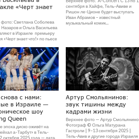
Верхнее фото: A-Concert С 13 по 
акле «Черт знает
сентября в Хайфе, Тель-Авиве и
Ришон ле-Ционе будет выступать
Иван Абрамов – известный
 фото: Светлана Соболева
музыкальный комик...
 Назаров и Ольга Васильева
вляют в Израиле премьеру
я «Черт знает что!» по пьесе
 Арбузова «Старомодная...
снова с нами:
Артур Смольянинов:
ые в Израиле —
звук тишины между
оническое шоу
кадрами жизни
ng Queen
Верхнее фото — Артур Смольянино
Фотограф © Ольга Матурана
е эпоха диско оживёт на
Гастроли | 9–13 сентября 2025 |
ейхал а-Тарбут» в Тель-
Тель-Авив и другие города Израиля
2 октября 2025 года — дата,