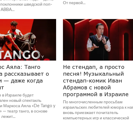
От первой...
 поклонники шведской поп-
ABBA...
с Аяла: Танго
Не стендап, а просто
а рассказывает о
песня! Музыкальный
 — даже когда
стендап-комик Иван
ит
Абрамов с новой
программой в Израиле
е в Израиле будет
влен новый спектакль
По многочисленным просьбам
и Маркоса Аяла «De Tango y
израильских любителей юмора к на
 — театр танго, в основе
вновь приезжает почитатель
 лежит...
компьютерных игр и классической
литературы, бывший капитан и
фронтмен команды КВН...