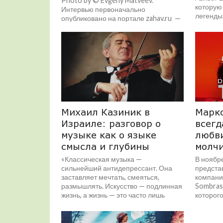
Photo by © Evgeny Matveev.
которую
Интервью первоначально
легенды 
опубликовано на портале zahav.ru —
https://salat.zahav.ru/Articles/3774933
Борис Эйфман: «К...
Михаил Казиник в
Марко
Израиле: разговор о
всегд
музыке как о языке
любви
смысла и глубины
молч
«Классическая музыка —
В ноябр
сильнейший антидепрессант. Она
предста
заставляет мечтать, смеяться,
компани
размышлять. Искусство — подлинная
Sombras»
жизнь, а жизнь — это часто лишь
которого
имитация. Я...