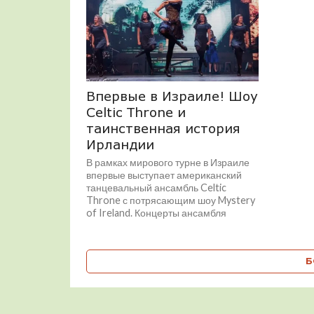
Впервые в Израиле! Шоу
Celtic Throne и
таинственная история
Ирландии
В рамках мирового турне в Израиле
впервые выступает американский
танцевальный ансамбль Celtic
Throne с потрясающим шоу Mystery
of Ireland. Концерты ансамбля
Celtic...
Б