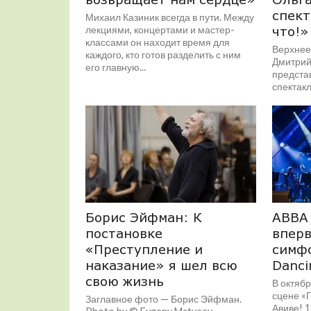
спект
Михаил Казиник всегда в пути. Между
лекциями, концертами и мастер-
что!»
классами он находит время для
Верхнее
каждого, кто готов разделить с ним
Дмитрий
его главную...
предста
спектакл
Алексея
Борис Эйфман: К
ABBA 
постановке
вперв
«Преступление и
симф
наказание» я шел всю
Danci
свою жизнь
В октябр
сцене «Г
Заглавное фото — Борис Эйфман.
Авиве! 1