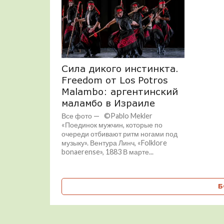
Сила дикого инстинкта.
Freedom от Los Potros
Malambo: аргентинский
маламбо в Израиле
Все фото — ©Pablo Mekler
«Поединок мужчин, которые по
очереди отбивают ритм ногами под
музыку». Вентура Линч, «Folklore
bonaerense», 1883 В марте...
Б