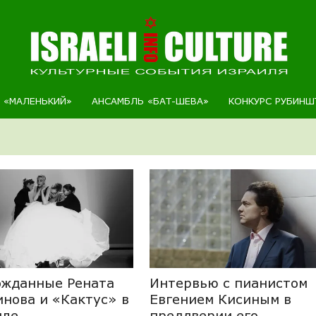
Р «МАЛЕНЬКИЙ»
АНСАМБЛЬ «БАТ-ШЕВА»
КОНКУРС РУБИНШ
ожданные Рената
Интервью с пианистом
нова и «Кактус» в
Евгением Кисиным в
иле
преддверии его