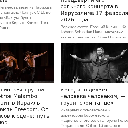
сольного концерта в
итвинова везет из Парижа в
спектакль «Кактус». С 16 по
Иерусалиме 17 феврал
я «Кактус» будет
2026 года
влен в Кирьят-Хаиме, Тель-
Верхнее фото: Евгений Кисин — ©
Ришон...
Johann Sebastian Hanel Интервью
взяла журналистка Юлия Цодыкс дл
программы «Magazine»
радиостанции «Коль ха-Музика»
(эфир –...
тинская труппа
«Всё, что делает
otros Malambo
человека человеком, — 
зит в Израиль
грузинском танце»
акль Freedom. От
Интервью с основателем и
сов к сцене: путь
директором Королевского
Национального балета Грузии Гело
мбо
Поцхишвили С 8 по 13 января в