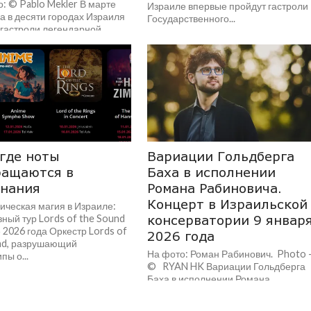
: © Pablo Mekler В марте
Израиле впервые пройдут гастроли
а в десяти городах Израиля
Государственного...
 гастроли легендарной
нской труппы Los Potros
со...
где ноты
Вариации Гольдберга
ращаются в
Баха в исполнении
инания
Романа Рабиновича.
Концерт в Израильской
ческая магия в Израиле:
ный тур Lords of the Sound
консерватории 9 январ
 2026 года Оркестр Lords of
2026 года
nd, разрушающий
На фото: Роман Рабинович. Photo
пы о...
© RYAN HK Вариации Гольдберга
Баха в исполнении Романа
Рабиновича. Концерт в Израильско
консерватории 9 января...