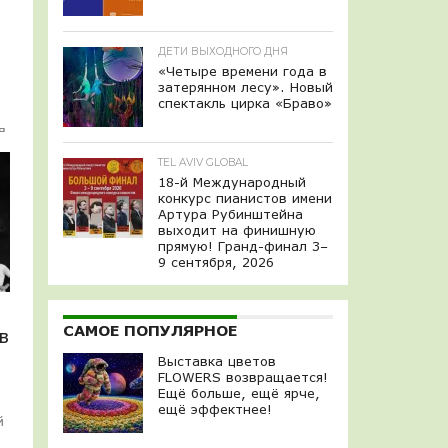
я
ДЕТИ ВЫХОДНОГО ДНЯ
«Четыре времени года в
затерянном лесу». Новый
спектакль цирка «Браво»
я
TEL AVIV GLOBAL
18-й Международный
конкурс пианистов имени
Артура Рубинштейна
выходит на финишную
прямую! Гранд-финал 3–
9 сентября, 2026
САМОЕ ПОПУЛЯРНОЕ
в
Выставка цветов
FLOWERS возвращается!
Ещё больше, ещё ярче,
ещё эффектнее!
й