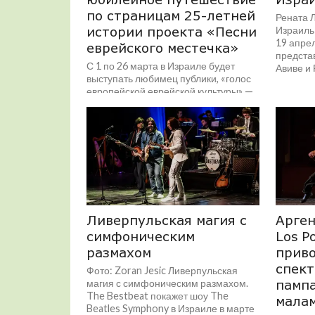
по страницам 25-летней
Рената Л
истории проекта «Песни
Израиль 
19 апрел
еврейского местечка»
предста
С 1 по 26 марта в Израиле будет
Авиве и 
выступать любимец публики, «голос
европейской еврейской культуры» —
певец, актер, режиссер и
неутомимый хранитель...
Ливерпульская магия с
Aрген
симфоническим
Los P
размахом
приво
спект
Фото: Zoran Jesic Ливерпульская
магия с симфоническим размахом.
пампа
The Bestbeat покажет шоу The
мала
Beatles Symphony в Израиле в марте