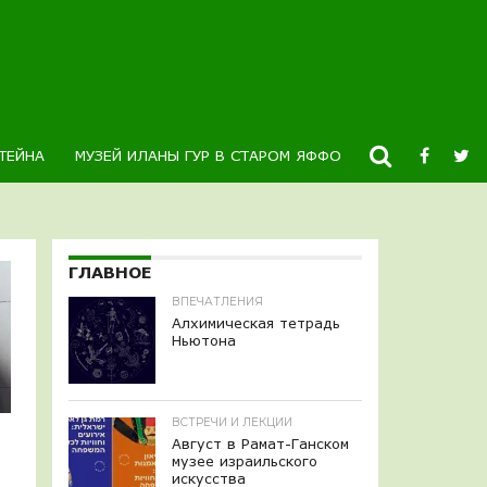
ТЕЙНА
МУЗЕЙ ИЛАНЫ ГУР В СТАРОМ ЯФФО
НОВОСТИ
К
ГЛАВНОЕ
ВПЕЧАТЛЕНИЯ
Алхимическая тетрадь
Ньютона
ВСТРЕЧИ И ЛЕКЦИИ
Август в Рамат-Ганском
музее израильского
искусства