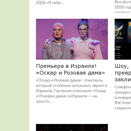
Все фото
2026 «Я тебе...
2026 год
пройдут
аргенти
Malambo 
Премьера в Израиле!
Шоу, 
«Оскар и Розовая дама»
прев
закл
«Оскар и Розовая дама»: спектакль,
который особенно актуально звучит в
Симфони
Израиле. Гастроли спектакля «Оскар
грандиоз
и Розовая дама» в Израиле — не
в январе
просто...
the Sou
стереоти