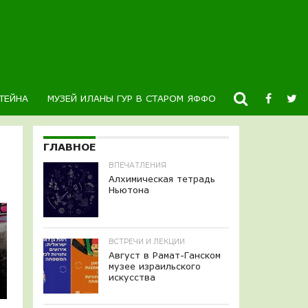
ТЕЙНА
МУЗЕЙ ИЛАНЫ ГУР В СТАРОМ ЯФФО
НОВОСТИ
К
ГЛАВНОЕ
ВПЕЧАТЛЕНИЯ
Алхимическая тетрадь
Ньютона
ВСТРЕЧИ И ЛЕКЦИИ
Август в Рамат-Ганском
музее израильского
искусства