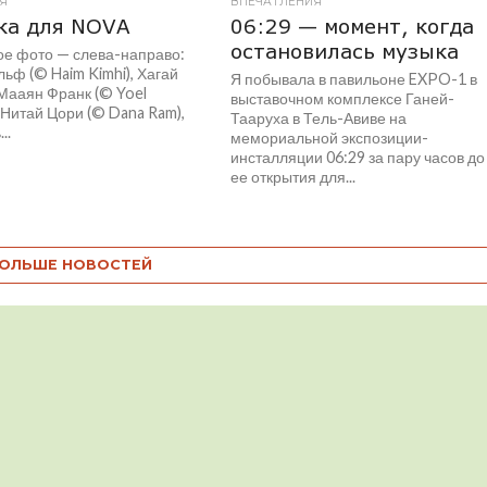
Я
ВПЕЧАТЛЕНИЯ
ка для NOVA
06:29 — момент, когда
остановилась музыка
ое фото — слева-направо:
ьф (© Haim Kimhi), Хагай
Я побывала в павильоне EXPO-1 в
Мааян Франк (© Yoel
выставочном комплексе Ганей-
, Нитай Цори (© Dana Ram),
Тааруха в Тель-Авиве на
..
мемориальной экспозиции-
инсталляции 06:29 за пару часов до
ее открытия для...
ОЛЬШЕ НОВОСТЕЙ