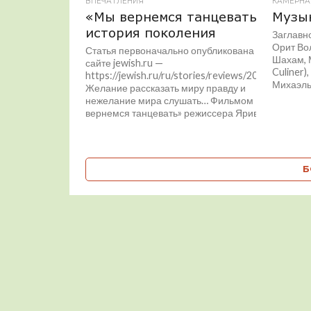
ВПЕЧАТЛЕНИЯ
КАМЕРНА
«Мы вернемся танцевать» —
Музы
история поколения
Заглавн
Орит Вол
Статья первоначально опубликована на
Шахам, 
сайте jewish.ru —
Culiner)
https://jewish.ru/ru/stories/reviews/206283/
Михаэль.
Желание рассказать миру правду и
нежелание мира слушать… Фильмом «Мы
вернемся танцевать» режиссера Ярива...
Б