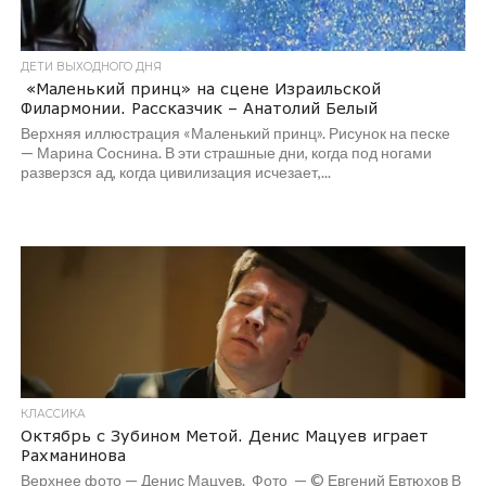
ДЕТИ ВЫХОДНОГО ДНЯ
«Маленький принц» на сцене Израильской
Филармонии. Рассказчик – Анатолий Белый
Верхняя иллюстрация «Маленький принц». Рисунок на песке
— Марина Соснина. В эти страшные дни, когда под ногами
разверзся ад, когда цивилизация исчезает,...
КЛАССИКА
Октябрь с Зубином Метой. Денис Мацуев играет
Рахманинова
Верхнее фото — Денис Мацуев. Фото — © Евгений Евтюхов В