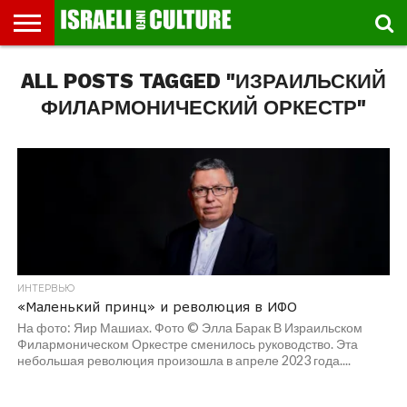
ВЫСТАВКИ
ALL POSTS TAGGED "ИЗРАИЛЬСКИЙ
МУЗЕИ
СТРАНА
ТЕАТР
КНИГИ.
МУЗЫКА
РЕЛИГИЯ/
ДВИЖЕНИЕ
ДЕТИ
МАРШРУТЫ
ВИДЕО-
ВПЕЧАТЛЕНИЯ
ВСТРЕЧИ
ИНТЕРВЬЮ
КИНО
TEL
ФЕСТИВАЛЕЙ
ТЕКСТЫ
ИСТОРИЯ
ВЫХОДНОГО
ПРОГУЛЬЩИКА
РЕЧИ
И
AVIV
ДНЯ
ЛЕКЦИИ
GLOBAL
ФИЛАРМОНИЧЕСКИЙ ОРКЕСТР"
ИНТЕРВЬЮ
«Маленький принц» и революция в ИФО
На фото: Яир Машиах. Фото © Элла Барак В Израильском
Филармоническом Оркестре сменилось руководство. Эта
небольшая революция произошла в апреле 2023 года....