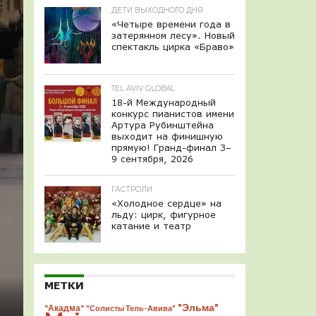
ДЕТИ ВЫХОДНОГО ДНЯ
«Четыре времени года в
затерянном лесу». Новый
спектакль цирка «Браво»
TEL AVIV GLOBAL
18-й Международный
конкурс пианистов имени
Артура Рубинштейна
выходит на финишную
прямую! Гранд-финал 3–
9 сентября, 2026
ГАСТРОЛИ
«Холодное сердце» на
льду: цирк, фигурное
катание и театр
МЕТКИ
"Эльма"
"Акадма"
"Солисты Тель-Авива"