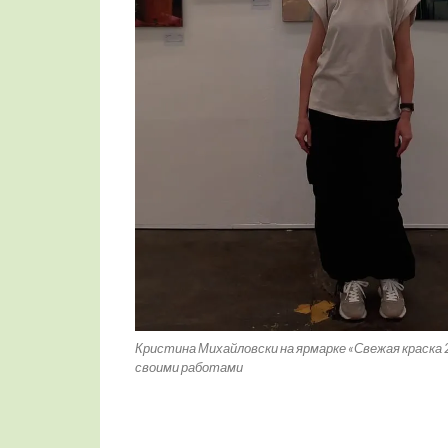
Кристина Михайловски на ярмарке «Свежая краска 
своими работами