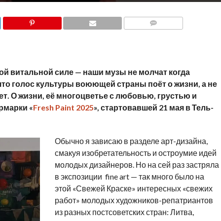
COMMENTS
ой витальной силе — наши музы не молчат когда
 что голос культуры воюющей страны поёт о жизни, а не
ет. О жизни, её многоцветье с любовью, грустью и
рмарки «
Fresh Paint 2025
», стартовавшей 21 мая в Тель-
Обычно я зависаю в разделе арт-дизайна,
смакуя изобретательность и остроумие идей
молодых дизайнеров. Но на сей раз застряла
в экспозиции fine art — так много было на
этой «Свежей Краске» интересных «свежих
работ» молодых художников-репатриантов
из разных постсоветских стран: Литва,