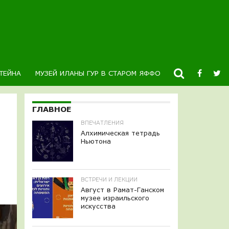
ТЕЙНА
МУЗЕЙ ИЛАНЫ ГУР В СТАРОМ ЯФФО
НОВОСТИ
К
ГЛАВНОЕ
ВПЕЧАТЛЕНИЯ
Алхимическая тетрадь
Ньютона
ВСТРЕЧИ И ЛЕКЦИИ
Август в Рамат-Ганском
музее израильского
искусства