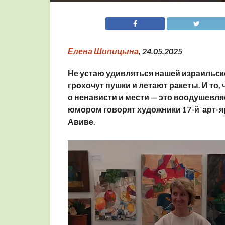
Елена Шипицына
, 24.05.2025
Не устаю удивляться нашей израильск
грохочут пушки и летают ракеты. И то,
о ненависти и мести — это воодушевля
юмором говорят художники 17-й арт-я
Авиве.