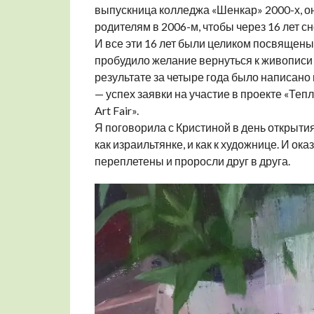
выпускница колледжа «Шенкар» 2000-х, он
родителям в 2006-м, чтобы через 16 лет с
И все эти 16 лет были целиком посвящен
пробудило желание вернуться к живописи 
результате за четыре года было написано 
— успех заявки на участие в проекте «Теп
Art Fair».
Я поговорила с Кристиной в день открытия
как израильтянке, и как к художнице. И ока
переплетены и проросли друг в друга.