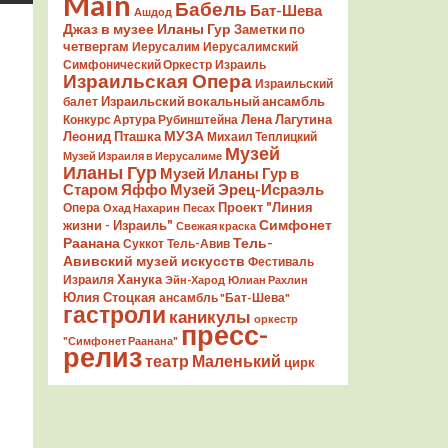
Main
Бабель
Бат-Шева
Ашдод
Джаз в музее Иланы Гур
Заметки по
четвергам
Иерусалим
Иерусалимский
Симфонический Оркестр
Израиль
Израильская Опера
Израильский
Израильский вокальный ансамбль
балет
Лена Лагутина
Конкурс Артура Рубинштейна
Леонид Пташка
МУЗА
Михаил Теплицкий
Музей
Музей Израиля в Иерусалиме
Иланы Гур
Музей Иланы Гур в
Старом Яффо
Музей Эрец-Исраэль
Проект "Линия
Опера
Охад Нахарин
Песах
Симфонет
жизни - Израиль"
Свежая краска
Раанана
Тель-
Суккот
Тель-Авив
Авивский музей искусств
Фестиваль
Ханука
Израиля
Эйн-Харод
Юлиан Рахлин
Юлия Стоцкая
ансамбль "Бат-Шева"
гастроли
каникулы
оркестр
пресс-
"Симфонет Раанана"
релиз
театр Маленький
цирк