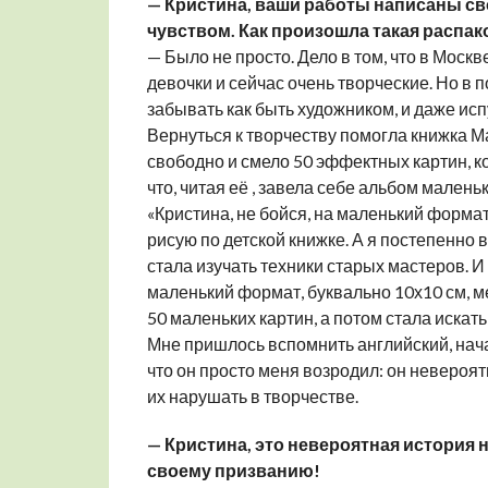
— Кристина, ваши работы написаны св
чувством. Как произошла такая распа
— Было не просто. Дело в том, что в Моск
девочки и сейчас очень творческие. Но в п
забывать как быть художником, и даже испу
Вернуться к творчеству помогла книжка М
свободно и смело 50 эффектных картин, к
что, читая её , завела себе альбом малень
«Кристина, не бойся, на маленький формат
рисую по детской книжке. А я постепенно 
стала изучать техники старых мастеров. И 
маленький формат, буквально 10х10 см, мен
50 маленьких картин, а потом стала искат
Мне пришлось вспомнить английский, начат
что он просто меня возродил: он невероят
их нарушать в творчестве.
— Кристина, это невероятная история 
своему призванию!