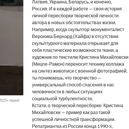
Латвия, Украина, Беларусь, и конечно,
Россия. И в каждой работе — своя история
личной пересборки творческой личности
автора в новых обстоятельствах жизни.
Например, когда скульптор-монументалист
Вероника Бернард (Хайфа) в отсутствии
скульптурного материала открывает для
себя пластические возможности ткани, а
художник по текстилю Кристина Михайловски
(Мицпе-Рамон) переносит технику коллажа
на синтез живописи с военной фотографией,
ты понимаешь, что творчество —
универсальный способ спасения в нас
человечности в любых ситуациях
социальной турбулентности.
2025» перед
Кстати, о творческой пересборке: Кристина
Михайловски — пример как раз такой
успешной личностной трансформации.
Репатриантка из России конца 1990-х,