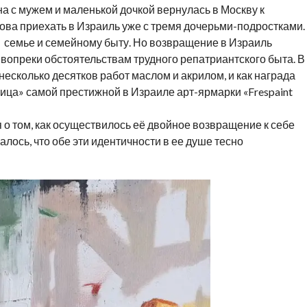
а с мужем и маленькой дочкой вернулась в Москву к
нова приехать в Израиль уже с тремя дочерьми-подростками.
ы семье и семейному быту. Но возвращение в Израиль
вопреки обстоятельствам трудного репатриантского быта. В
несколько десятков работ маслом и акрилом, и как награда
лица» самой престижной в Израиле арт-ярмарки «Frespaint
 о том, как осуществилось её двойное возвращение к себе
залось, что обе эти идентичности в ее душе тесно