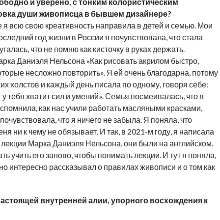
ободно и уверено, с тонким колористическим
ковка души живописца в бывшем дизайнере?
ве я всю свою креативность направила в детей и семью. Мои
оследний год жизни в России я почувствовала, что стала
галась, что не помню как кисточку в руках держать.
арка Даниэля Нельсона «Как рисовать акрилом быстро,
оторые несложно повторить». Я ей очень благодарна, потому
ких холстов и каждый день писала по одному, говоря себе:
 у тебя хватит сил и умений». Семья посмеивалась, что я
вспомнила, как нас учили работать масляными красками,
почувствовала, что я ничего не забыла. Я поняла, что
я ни к чему не обязывает. И так, в 2021-м году, я написала
ь лекции Марка Даниэля Нельсона, они были на английском.
ь учить его заново, чтобы понимать лекции. И тут я поняла,
но интересно рассказывал о правилах живописи и о том как
настоящей внутренней алии, упорного восхождения к