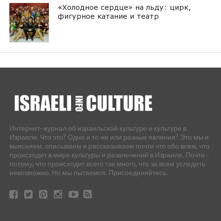
«Холодное сердце» на льду: цирк,
фигурное катание и театр
Интернет-журнал об израильской культуре и культуре в
Израиле. Что это? Одно и то же или разные явления? Это мы и
выясняем, описываем и рассказываем почти что обо всем, что
происходит в мире культуры и развлечений в Израиле. Почти -
потому, что происходит всего так много, что за всем уследить
невозможно. Но мы пытаемся. Присоединяйтесь.