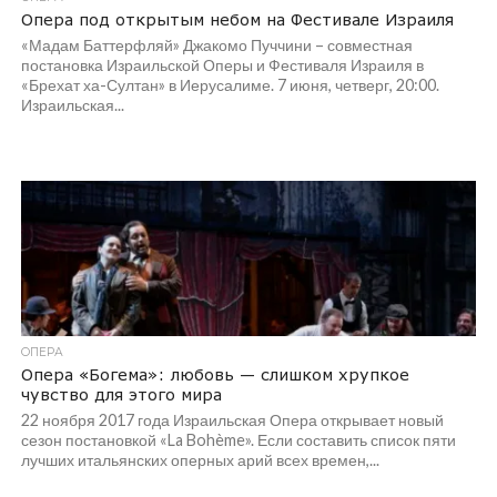
Опера под открытым небом на Фестивале Израиля
«Мадам Баттерфляй» Джакомо Пуччини – совместная
постановка Израильской Оперы и Фестиваля Израиля в
«Брехат ха-Султан» в Иерусалиме. 7 июня, четверг, 20:00.
Израильская...
ОПЕРА
Опера «Богема»: любовь — слишком хрупкое
чувство для этого мира
22 ноября 2017 года Израильская Опера открывает новый
сезон постановкой «La Bohème». Если составить список пяти
лучших итальянских оперных арий всех времен,...