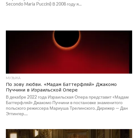
Secondo Maria Puccini) В 2008 году я...
МУЗЫКА
По зову любви. «Мадам Баттерфляй» Джакомо
Пуччини в Израильской Опере
В декабре 2022 года Израильская Опера представит «Мадам
Баттерфляй» Джакомо Пуччини в постановке знаменитого
польского режиссера Мариуша Трелинского. Дирижер — Дан
Эттингер....