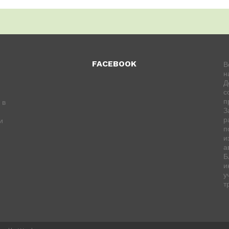
FACEBOOK
В
н
Д
с
п
 в
З
р
и
п
и
а
Б
и
у
т