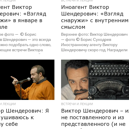
И ЛЕКЦИИ
ВСТРЕЧИ И ЛЕКЦИИ
ент Виктор
Иноагент Виктор
ерович: «Взгляд
Шендерович: «Взгляд
жи» в январе в
снаружи» с внутренним
иле
смыслом
ое фото — © Борис
Верхнее фото: Виктор Шендерович
в Шендерович — это всегда
— фото © Борис Суходрев
ожно подобрать одно слово,
Иностранному агенту Виктору
ющее встречи Виктора
Шендеровичу скоро год. Наградили
ича со зрителями. Это...
его этим титулом ровно под
Новогодние...
И ЛЕКЦИИ
ВСТРЕЧИ И ЛЕКЦИИ
ор Шендерович: Я
Виктор Шендерович – и
лушиваюсь к
не поставленного и из
у себе
представленного (и не