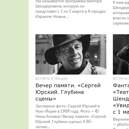
так называется программа Виктора
К нам ед
Шендеровича, которую он
Шендеров
представит с 1 по 5 марта в 4 городах
которым
Израиля. Новые...
власти, 
сарказма
ВСТРЕЧИ И ЛЕКЦИИ
ВСТРЕЧИ 
Вечер памяти. «Сергей
Фант
Юрский. Глубина
«Теат
сцены»
Шенд
«Уви
Заглавное фото: Сергей Юрский в
Нью-Йорке в 1989 году. Фото — ©
с 1 м
Нина Аловерт Вечер памяти. «Сергей
Верхнее
Юрский. Глубина сцены». К 85-
— photo 
летию...