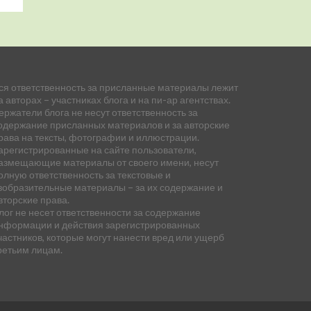
ся ответственность за присланные материалы лежит
а авторах – участниках блога и на пи-ар агентствах.
ержатели блога не несут ответственность за
одержание присланных материалов и за авторские
рава на тексты, фотографии и иллюстрации.
арегистрированные на сайте пользователи,
азмещающие материалы от своего имени, несут
олную ответственность за текстовые и
зобразительные материалы – за их содержание и
вторские права.
лог не несет ответственности за содержание
нформации и действия зарегистрированных
частников, которые могут нанести вред или ущерб
ретьим лицам.