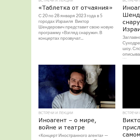
ВСТРЕЧИ И ЛЕКЦИИ
ВСТРЕЧИ 
«Таблетка от отчаяния»
Иноаг
Шенд
С 20 по 28 января 2023 года в 5
городах Израиля Виктор
снару
Шендерович представит свою новую
Изра
программу «Взгляд снаружи». В
Заглавн
концертах прозвучат...
Суходре
шоу. Сл
описыва
Шендеров
ВСТРЕЧИ И ЛЕКЦИИ
ВСТРЕЧИ 
Иноагент – о мире,
Викт
войне и театре
прис
самом
«Концерт Иностранного агента» —