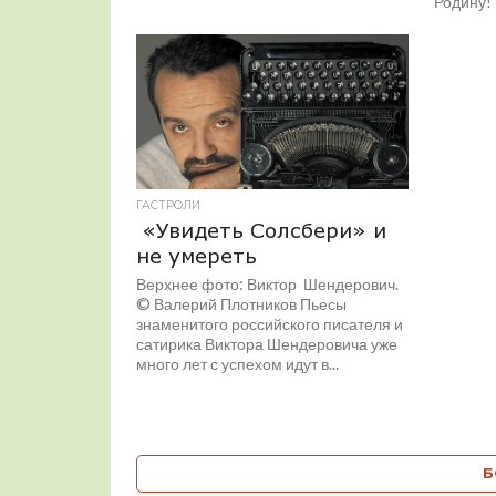
Родину! 
Родину? 
ГАСТРОЛИ
«Увидеть Солсбери» и
не умереть
Верхнее фото: Виктор Шендерович.
© Валерий Плотников Пьесы
знаменитого российского писателя и
сатирика Виктора Шендеровича уже
много лет с успехом идут в...
Б