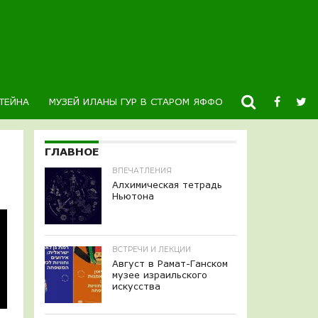
ТЕЙНА
МУЗЕЙ ИЛАНЫ ГУР В СТАРОМ ЯФФО
НОВОСТИ
К
ГЛАВНОЕ
ВПЕЧАТЛЕНИЯ
Алхимическая тетрадь
Ньютона
ВСТРЕЧИ И ЛЕКЦИИ
Август в Рамат-Ганском
музее израильского
искусства