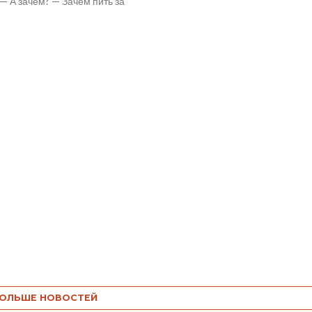
— А зачем? — Зачем пить за
Странный вопрос....
ОЛЬШЕ НОВОСТЕЙ