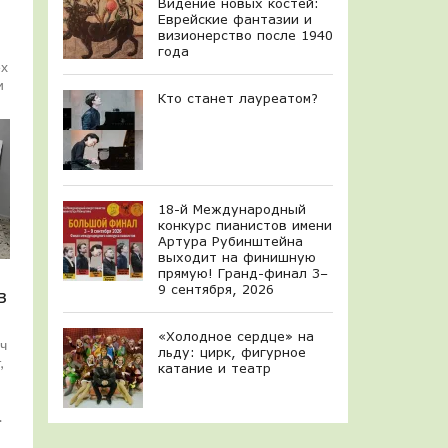
Видение новых костей:
Еврейские фантазии и
визионерство после 1940
года
ех
и
Кто станет лауреатом?
18-й Международный
конкурс пианистов имени
Артура Рубинштейна
выходит на финишную
прямую! Гранд-финал 3–
9 сентября, 2026
в
«Холодное сердце» на
ч
льду: цирк, фигурное
,
катание и театр
.