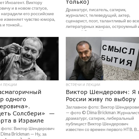
только)
ет Иноагент. Виктору
ичу и в новом статусе,
Драматург, писатель, сатирик,
 наградили его российские
журналист, телеведущий, актер,
не изменяет чувство юмора,
сценарист, поэт, талантливый во вс
 и тонкой...
литературных жанрах, остроумный 
ехидный Виктор Шендерович
впервые посвящает вечер
практически...
И ЛЕКЦИИ
ВСТРЕЧИ И ЛЕКЦИИ
асмагоричный
Виктор Шендерович: Я 
р одного
России живу по выбору
еровича».
Заглавное фото: Виктор Шендерови
деть Солсбери» —
— фото © Dima Brickman Журналист
драматург, сатирик, либеральный
арта в Израиле
публицист Виктор Шендерович
 фото: Виктор Шендерович
известен со времен первого НТВ. В..
Dima Brickman — Ну, за