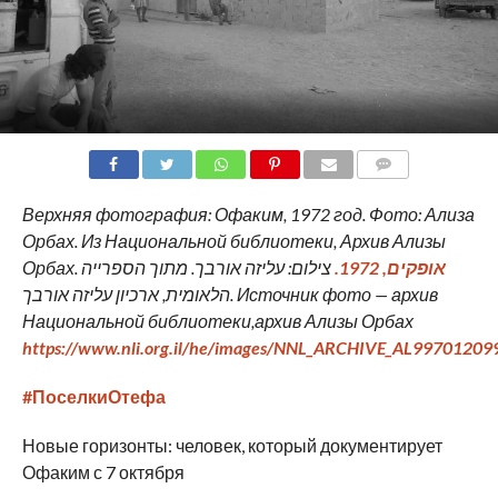
COMMENTS
Верхняя фотография:
Офаким, 1972 год. Фото: Ализа
Орбах.
Из Национальной библиотеки, Архив Ализы
Орбах.
צילום: עליזה אורבך. מתוך הספרייה
אופקים, 1972.
הלאומית, ארכיון עליזה אורבך. Источник фото — архив
Национальной библиотеки,архив Ализы Орбах
https://www.nli.org.il/he/images/NNL_ARCHIVE_AL9970120
#ПоселкиОтефа
Новые горизонты: человек, который документирует
Офаким с 7 октября