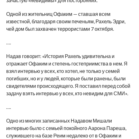
зачастую «невидимы» для посторонних.
Одной из жительниц Офаким — ставшая всем
известной, благодаря своим печеньям, Рахель Эдри,
чей дом был захвачен террористами 7 октября.
….
Надав говорит: «История Рахель удивительна и
отражает Офаким и степень гостеприимства в нем. Я
взял интервью у всех, кто хотел, не только у семей
погибших, но и у людей, которые были ранены, были
свидетелями происходящего. Я поставил перед собой
задачу взять интервью у всех, кто невидим для СМИ».
….
Одно из многих записанных Надавом Мишали
интервью было с семьей покойного Аарона Пареша,
служившего на базе Реим недалеко от в Офаким и