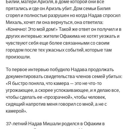
Билии, матери Ариэля, в доме которой они все
прятались и где он Ариэль убит. Дом семьи Билия
сгорел и полностью разрушен но когда Надав спросил
Михаль, хочет ли она вернуться, она ответила:
«Конечно! Это мой дом!» Такой же ответ он получил и в
других интервью: жители Офакима не хотят уезжать и
чувствуют себя еще более связанными со своим
городом после тех ужасных событий, которые там
произошли.
То первое интервью побудило Надава продолжать
документировать свидетельства членов семей убитых:
«Я быстро поняла, что камера — это не что-то
угрожающее, а скорее успокаивающее, и я делаю все,
чтобы сделать ее «прозрачной», чтобы человек,
сидящий напротив меня говорил со мной, а не с
камерой».
37-летний Надав Мишали родился в Офаким в