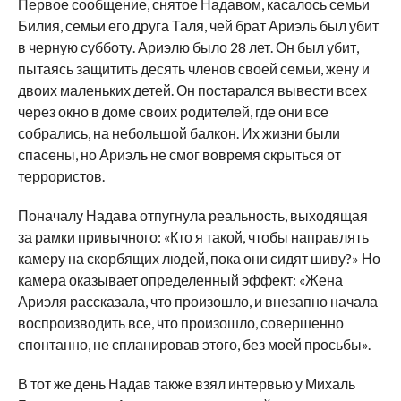
Первое сообщение, снятое Надавом, касалось семьи
Билия, семьи его друга Таля, чей брат Ариэль был убит
в черную субботу. Ариэлю было 28 лет. Он был убит,
пытаясь защитить десять членов своей семьи, жену и
двоих маленьких детей. Он постарался вывести всех
через окно в доме своих родителей, где они все
собрались, на небольшой балкон. Их жизни были
спасены, но Ариэль не смог вовремя скрыться от
террористов.
Поначалу Надава отпугнула реальность, выходящая
за рамки привычного: «Кто я такой, чтобы направлять
камеру на скорбящих людей, пока они сидят шиву?» Но
камера оказывает определенный эффект: «Жена
Ариэля рассказала, что произошло, и внезапно начала
воспроизводить все, что произошло, совершенно
спонтанно, не спланировав этого, без моей просьбы».
В тот же день Надав также взял интервью у Михаль