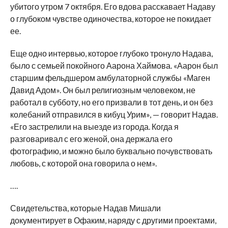
убитого утром 7 октября. Его вдова расскавает Надаву
о глубоком чувстве одиночества, которое не покидает
ее.
Еще одно интервью, которое глубоко тронуло Надава,
было с семьей покойного Аарона Хаймова. «Аарон был
старшим фельдшером амбулаторной службы «Маген
Давид Адом». Он был религиозным человеком, не
работал в субботу, но его призвали в тот день, и он без
колебаний отправился в кибуц Урим», — говорит Надав.
«Его застрелили на выезде из города. Когда я
разговаривал с его женой, она держала его
фотографию, и можно было буквально почувствовать
любовь, с которой она говорила о нем».
….
Свидетельства, которые Надав Мишали
документирует в Офаким, наряду с другими проектами,