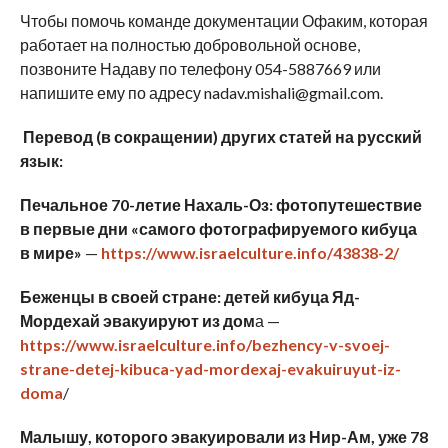
Чтобы помочь команде документации Офаким, которая
работает на полностью добровольной основе,
позвоните Надаву по телефону 054-5887669 или
напишите ему по адресу nadav.mishali@gmail.com.
Перевод (в сокращении) других статей на русский
язык:
Печальное 70-летие Нахаль-Оз: фотопутешествие
в первые дни «самого фотографируемого кибуца
в мире»
—
https://www.israelculture.info/43838-2/
Беженцы в своей стране: детей кибуца Яд-
Мордехай эвакуируют из дом
а —
https://www.israelculture.info/bezhency-v-svoej-
strane-detej-kibuca-yad-mordexaj-evakuiruyut-iz-
doma
/
Малышу, которого эвакуировали из Нир-Ам, уже 78