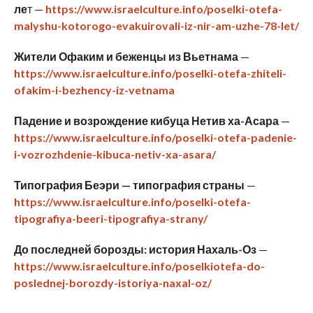
ле
т —
https://www.israelculture.info/poselki-otefa-
malyshu-kotorogo-evakuirovali-iz-nir-am-uzhe-78-let/
Жители Офаким и беженцы из Вьетнама
—
https://www.israelculture.info/poselki-otefa-zhiteli-
ofakim-i-bezhency-iz-vetnama
Падение и возрождение кибуца Нетив ха-Асара
—
https://www.israelculture.info/poselki-otefa-padenie-
i-vozrozhdenie-kibuca-netiv-xa-asara/
Типография Беэри — типография страны
—
https://www.israelculture.info/poselki-otefa-
tipografiya-beeri-tipografiya-strany/
До последней борозды: история Нахаль-Оз
—
https://www.israelculture.info/poselkiotefa-do-
poslednej-borozdy-istoriya-naxal-oz/