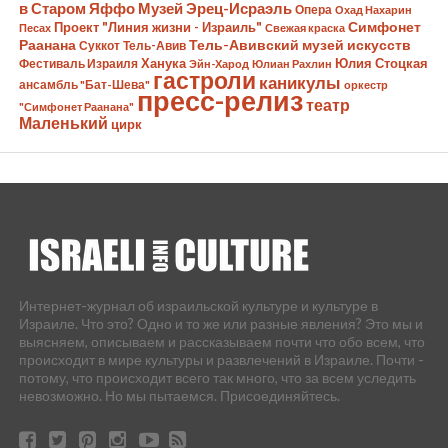
в Старом Яффо
Музей Эрец-Исраэль
Опера
Охад Нахарин
Симфонет
Проект "Линия жизни - Израиль"
Песах
Свежая краска
Раанана
Тель-Авивский музей искусств
Суккот
Тель-Авив
Ханука
Юлия Стоцкая
Фестиваль Израиля
Эйн-Харод
Юлиан Рахлин
гастроли
каникулы
ансамбль "Бат-Шева"
оркестр
пресс-релиз
театр
"Симфонет Раанана"
Маленький
цирк
Интернет-журнал об израильской культуре и культуре в
Израиле. Что это? Одно и то же или разные явления? Это мы и
выясняем, описываем и рассказываем почти что обо всем, что
происходит в мире культуры и развлечений в Израиле. Почти -
потому, что происходит всего так много, что за всем уследить
невозможно. Но мы пытаемся. Присоединяйтесь.