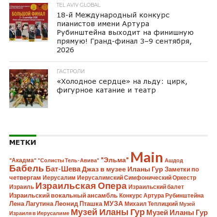
TEL AVIV GLOBAL
18-й Международный конкурс
пианистов имени Артура
Рубинштейна выходит на финишную
прямую! Гранд-финал 3–9 сентября,
2026
ГАСТРОЛИ
«Холодное сердце» на льду: цирк,
фигурное катание и театр
МЕТКИ
Main
"Эльма"
"Акадма"
"Солисты Тель-Авива"
Ашдод
Бабель
Бат-Шева
Джаз в музее Иланы Гур
Заметки по
четвергам
Иерусалим
Иерусалимский Симфонический Оркестр
Израильская Опера
Израиль
Израильский балет
Израильский вокальный ансамбль
Конкурс Артура Рубинштейна
Лена Лагутина
Леонид Пташка
МУЗА
Михаил Теплицкий
Музей
Музей Иланы Гур
Музей Иланы Гур
Израиля в Иерусалиме