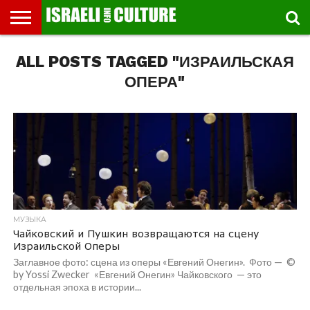
ВЫСТАВКИ
ALL POSTS TAGGED "ИЗРАИЛЬСКАЯ
МУЗЕИ
СТРАНА
ТЕАТР
КНИГИ.
МУЗЫКА
РЕЛИГИЯ/
ДВИЖЕНИЕ
ДЕТИ
МАРШРУТЫ
ВИДЕО-
ВПЕЧАТЛЕНИЯ
ВСТРЕЧИ
ИНТЕРВЬЮ
КИНО
TEL
ФЕСТИВАЛЕЙ
ТЕКСТЫ
ИСТОРИЯ
ВЫХОДНОГО
ПРОГУЛЬЩИКА
РЕЧИ
И
AVIV
ДНЯ
ЛЕКЦИИ
GLOBAL
ОПЕРА"
МУЗЫКА
Чайковский и Пушкин возвращаются на сцену
Израильской Оперы
Заглавное фото: сцена из оперы «Евгений Онегин». Фото — ©
by Yossi Zwecker «Евгений Онегин» Чайковского — это
отдельная эпоха в истории...