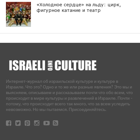
«Холодное сердце» на льду: цирк,
фигурное катание и театр
Интернет-журнал об израильской культуре и культуре в
Израиле. Что это? Одно и то же или разные явления? Это мы и
выясняем, описываем и рассказываем почти что обо всем, что
происходит в мире культуры и развлечений в Израиле. Почти -
потому, что происходит всего так много, что за всем уследить
невозможно. Но мы пытаемся. Присоединяйтесь.