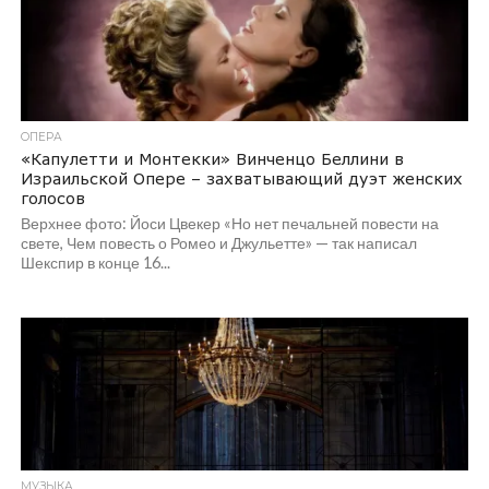
ОПЕРА
«Капулетти и Монтекки» Винченцо Беллини в
Израильской Опере – захватывающий дуэт женских
голосов
Верхнее фото: Йоси Цвекер «Но нет печальней повести на
свете, Чем повесть о Ромео и Джульетте» — так написал
Шекспир в конце 16...
МУЗЫКА