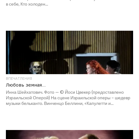
в себе, Кто холоден...
ВПЕЧАТЛЕНИЯ
Любовь земная…
Инна Шейхатович. Фото — © Йоси Цвекер (предоставлено
Израильской Оперой) На сцене Израильской оперы – шедевр
музыки бельканто. Винченцо Беллини, «Капулетти и...