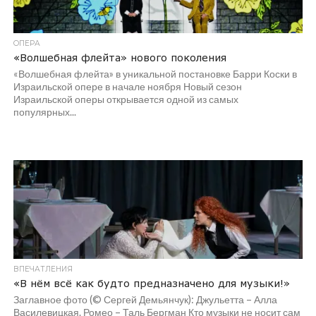
ОПЕРА
«Волшебная флейта» нового поколения
«Волшебная флейта» в уникальной постановке Барри Коски в
Израильской опере в начале ноября Новый сезон
Израильской оперы открывается одной из самых
популярных...
ВПЕЧАТЛЕНИЯ
«В нём всё как будто предназначено для музыки!»
Заглавное фото (© Сергей Демьянчук): Джульетта – Алла
Василевицкая. Ромео – Таль Бергман Кто музыки не носит сам