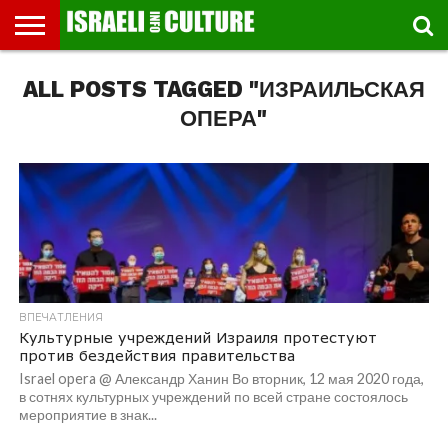
ВЫСТАВКИ
ALL POSTS TAGGED "ИЗРАИЛЬСКАЯ
МУЗЕИ
СТРАНА
ТЕАТР
КНИГИ.
МУЗЫКА
РЕЛИГИЯ/
ДВИЖЕНИЕ
ДЕТИ
МАРШРУТЫ
ВИДЕО-
ВПЕЧАТЛЕНИЯ
ВСТРЕЧИ
ИНТЕРВЬЮ
КИНО
TEL
ФЕСТИВАЛЕЙ
ТЕКСТЫ
ИСТОРИЯ
ВЫХОДНОГО
ПРОГУЛЬЩИКА
РЕЧИ
И
AVIV
ДНЯ
ЛЕКЦИИ
GLOBAL
ОПЕРА"
ВПЕЧАТЛЕНИЯ
Культурные учреждений Израиля протестуют
против бездействия правительства
Israel opera @ Александр Ханин Во вторник, 12 мая 2020 года,
в сотнях культурных учреждений по всей стране состоялось
мероприятие в знак...