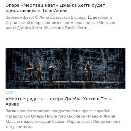
Опера «Мертвец идет» Джейка Хегги будет
представлена в Тель-Авиве
Верхнее фото: © Лена Запасская В среду, 11 декабря, в
Израильской опере состоится премьера оперы «Мертвец
идет» Джейка Хегги. 58-летний Джейк Хегги...
ОПЕРА
«Мертвец идет» — опера Джейка Хегги в Тель-
Авиве
Заглавная фотография предоставлена пресс-службой
Израильской Оперы После того как опера «Манон» Жюля
Массне открыла текущий сезон, Израильская Опера меняет
тему, стиль и...