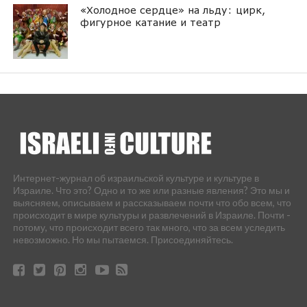
«Холодное сердце» на льду: цирк,
фигурное катание и театр
Интернет-журнал об израильской культуре и культуре в
Израиле. Что это? Одно и то же или разные явления? Это мы и
выясняем, описываем и рассказываем почти что обо всем, что
происходит в мире культуры и развлечений в Израиле. Почти -
потому, что происходит всего так много, что за всем уследить
невозможно. Но мы пытаемся. Присоединяйтесь.