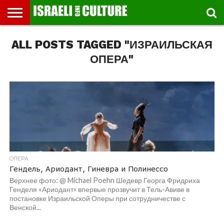
ВЫСТАВКИ
ALL POSTS TAGGED "ИЗРАИЛЬСКАЯ
МУЗЕИ
СТРАНА
ТЕАТР
КНИГИ.
МУЗЫКА
РЕЛИГИЯ/
ДВИЖЕНИЕ
ДЕТИ
МАРШРУТЫ
ВИДЕО-
ВПЕЧАТЛЕНИЯ
ВСТРЕЧИ
ИНТЕРВЬЮ
КИНО
TEL
ФЕСТИВАЛЕЙ
ТЕКСТЫ
ИСТОРИЯ
ВЫХОДНОГО
ПРОГУЛЬЩИКА
РЕЧИ
И
AVIV
ДНЯ
ЛЕКЦИИ
GLOBAL
ОПЕРА"
ОПЕРА
Гендель, Ариодант, Гиневра и Полинессо
Верхнее фото: @ Michael Poehn Шедевр Георга Фридриха
Генделя «Ариодант» впервые прозвучит в Тель-Авиве в
постановке Израильской Оперы при сотрудничестве с
Венской...