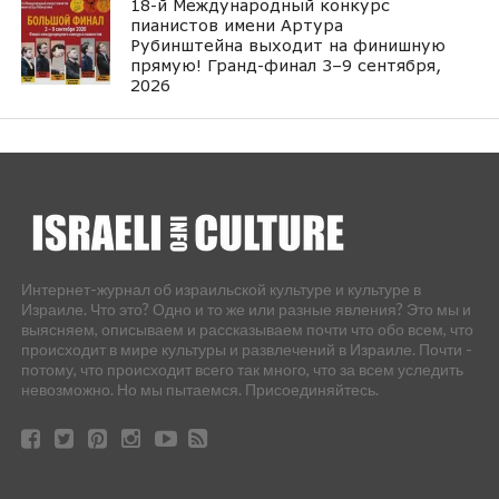
18-й Международный конкурс
пианистов имени Артура
Рубинштейна выходит на финишную
прямую! Гранд-финал 3–9 сентября,
2026
Интернет-журнал об израильской культуре и культуре в
Израиле. Что это? Одно и то же или разные явления? Это мы и
выясняем, описываем и рассказываем почти что обо всем, что
происходит в мире культуры и развлечений в Израиле. Почти -
потому, что происходит всего так много, что за всем уследить
невозможно. Но мы пытаемся. Присоединяйтесь.