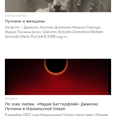
ВПЕЧАТЛЕНИЯ
Пуччини и женщины
На фото — Джакомо Антонио Доменико Микеле Секондо
Мария Пуччини (итал. Giacomo Antonio Domenico Michele
Secondo Maria Puccini) В 2008 году я...
МУЗЫКА
По зову любви. «Мадам Баттерфляй» Джакомо
Пуччини в Израильской Опере
В декабре 2022 года Израильская Опера представит «Мадам