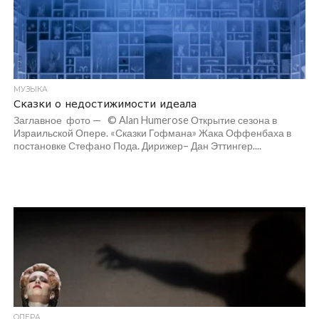
МУЗЫКА
Сказки о недостижимости идеала
Заглавное фото — © Alan Humerose Открытие сезона в
Израильской Опере. «Сказки Гофмана» Жака Оффенбаха в
постановке Стефано Пода. Дирижер– Дан Эттингер....
ОПЕРА