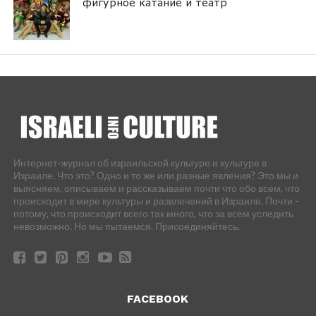
фигурное катание и театр
Интернет-журнал об израильской культуре и культуре в
Израиле. Что это? Одно и то же или разные явления? Это мы и
выясняем, описываем и рассказываем почти что обо всем, что
происходит в мире культуры и развлечений в Израиле. Почти -
потому, что происходит всего так много, что за всем уследить
невозможно. Но мы пытаемся. Присоединяйтесь.
FACEBOOK