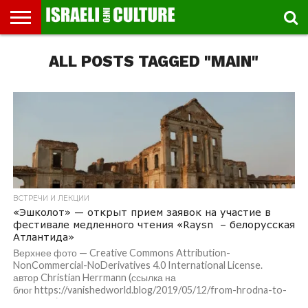
ВЫСТАВКИ
ALL POSTS TAGGED "MAIN"
МУЗЕИ
СТРАНА
ТЕАТР
КНИГИ.
МУЗЫКА
РЕЛИГИЯ/
ДВИЖЕНИЕ
ДЕТИ
МАРШРУТЫ
ВИДЕО-
ВПЕЧАТЛЕНИЯ
ВСТРЕЧИ
ИНТЕРВЬЮ
КИНО
TEL
ФЕСТИВАЛЕЙ
ТЕКСТЫ
ИСТОРИЯ
ВЫХОДНОГО
ПРОГУЛЬЩИКА
РЕЧИ
И
AVIV
ДНЯ
ЛЕКЦИИ
GLOBAL
ВСТРЕЧИ И ЛЕКЦИИ
«Эшколот» — открыт прием заявок на участие в
фестивале медленного чтения «Raysn – белорусская
Атлантида»
Верхнее фото — Creative Commons Attribution-
NonCommercial-NoDerivatives 4.0 International License.
автор Christian Herrmann (ссылка на
блог https://vanishedworld.blog/2019/05/12/from-hrodna-to-
pruzhany/) — предоставлено фестивалем «Эшколот» Проект