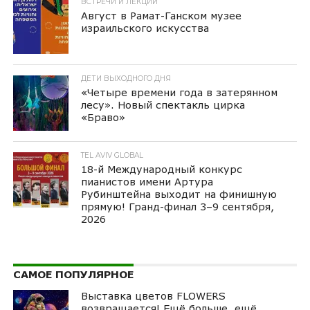
ВСТРЕЧИ И ЛЕКЦИИ
Август в Рамат-Ганском музее
израильского искусства
ДЕТИ ВЫХОДНОГО ДНЯ
«Четыре времени года в затерянном
лесу». Новый спектакль цирка
«Браво»
TEL AVIV GLOBAL
18-й Международный конкурс
пианистов имени Артура
Рубинштейна выходит на финишную
прямую! Гранд-финал 3–9 сентября,
2026
САМОЕ ПОПУЛЯРНОЕ
Выставка цветов FLOWERS
возвращается! Ещё больше, ещё