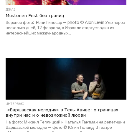
ДЖАЗ
Mustonen Fest без границ
Верхнее фото: Рони Гиносар — photo © Alon Levin Уже через
несколько дней, 12 февраля, в Израиле стартует один из
интереснейших международных...
ИНТЕРВЬЮ
«Варшавская мелодия» в Тель-Авиве: о границах
внутри нас и о невозможной любви
На фото: Михаил Теплицкий и Наталья Гантман на репетиции
Варшавской мелодии — фото © Юлия Голанд В театре