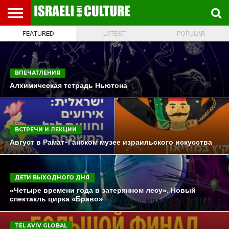
FEATURED
LATEST
POPULAR
ВЫСТАВКИ
МУЗЕИ
СТРАНА
ТЕАТР
КНИГИ.
МУЗЫКА
РЕЛИГИЯ/
ДВИЖЕНИЕ
ДЕТИ
МАРШРУТЫ
ВИДЕО-
ВПЕЧАТЛЕНИЯ
ВСТРЕЧИ
ИНТЕРВЬЮ
КИНО
TEL
ФЕСТИВАЛЕЙ
ТЕКСТЫ
ИСТОРИЯ
ВЫХОДНОГО
ПРОГУЛЬЩИКА
РЕЧИ
И
AVIV
ДНЯ
ЛЕКЦИИ
GLOBAL
ВПЕЧАТЛЕНИЯ
Алхимическая тетрадь Ньютона
ВСТРЕЧИ И ЛЕКЦИИ
Август в Рамат-Ганском музее израильского искусства
ДЕТИ ВЫХОДНОГО ДНЯ
«Четыре времени года в затерянном лесу». Новый
спектакль цирка «Браво»
TEL AVIV GLOBAL