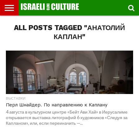
ВЫСТАВКИ
ALL POSTS TAGGED "АНАТОЛИЙ
МУЗЕИ
СТРАНА
ТЕАТР
КНИГИ.
МУЗЫКА
РЕЛИГИЯ/
ДВИЖЕНИЕ
ДЕТИ
МАРШРУТЫ
ВИДЕО-
ВПЕЧАТЛЕНИЯ
ВСТРЕЧИ
ИНТЕРВЬЮ
КИНО
TEL
ФЕСТИВАЛЕЙ
ТЕКСТЫ
ИСТОРИЯ
ВЫХОДНОГО
ПРОГУЛЬЩИКА
РЕЧИ
И
AVIV
ДНЯ
ЛЕКЦИИ
GLOBAL
КАПЛАН"
ВЫСТАВКИ
Перл Шнайдер. По направлению к Каплану
4 августа в культурном центре «Бейт Ави Хай» в Иерусалиме
открывается выставка литографий 6 художников «Следуя за
Капланом», или, если переиначить —...