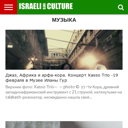
МУЗЫКА
ВЫСТАВКИ
МУЗЕИ
СТРАНА
ТЕАТР
КНИГИ.
МУЗЫКА
РЕЛИГИЯ/
ДВИЖЕНИЕ
ДЕТИ
МАРШРУТЫ
ВИДЕО-
ВПЕЧАТЛЕНИЯ
ВСТРЕЧИ
ИНТЕРВЬЮ
КИНО
TEL
ФЕСТИВАЛЕЙ
ТЕКСТЫ
ИСТОРИЯ
ВЫХОДНОГО
ПРОГУЛЬЩИКА
РЕЧИ
И
AVIV
ДНЯ
ЛЕКЦИИ
GLOBAL
Джаз, Африка и арфа-кора. Концерт Kasso Trio -19
февраля в Музее Иланы Гур
Верхнее фото: Kasso Trio— — photo © עדי כץ Кора, древний
западноафриканский инструмент с 21 струной, натянутыми на
calabash-резонатор, неожиданно нашла своё...