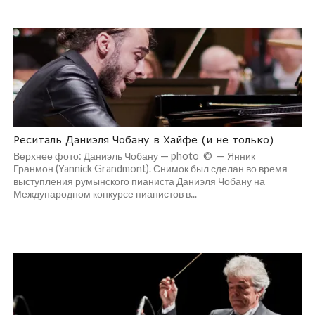
Реситаль Даниэля Чобану в Хайфе (и не только)
Верхнее фото: Даниэль Чобану — photo © — Янник
Гранмон (Yannick Grandmont). Снимок был сделан во время
выступления румынского пианиста Даниэля Чобану на
Международном конкурсе пианистов в...