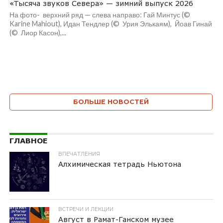
«Тысяча звуков Севера» — зимний выпуск 2026
На фото- верхний ряд — слева направо: Гай Минтус (©
Karine Mahiout), Идан Тендлер (© Урия Элькаям), Йоав Гинай
(© Лиор Касон),...
БОЛЬШЕ НОВОСТЕЙ
ГЛАВНОЕ
ВПЕЧАТЛЕНИЯ
Алхимическая тетрадь Ньютона
ВСТРЕЧИ И ЛЕКЦИИ
Август в Рамат-Ганском музее