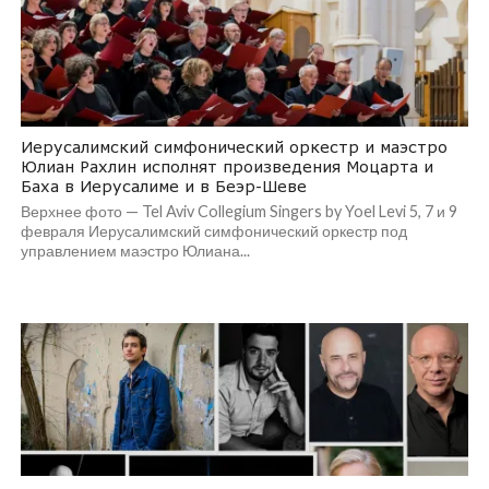
Иерусалимский симфонический оркестр и маэстро
Юлиан Рахлин исполнят произведения Моцарта и
Баха в Иерусалиме и в Беэр-Шеве
Верхнее фото — Tel Aviv Collegium Singers by Yoel Levi 5, 7 и 9
февраля Иерусалимский симфонический оркестр под
управлением маэстро Юлиана...