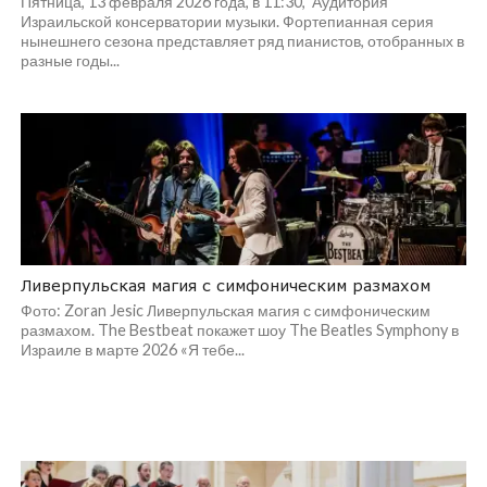
Пятница, 13 февраля 2026 года, в 11:30, Аудитория
Израильской консерватории музыки. Фортепианная серия
нынешнего сезона представляет ряд пианистов, отобранных в
разные годы...
Ливерпульская магия с симфоническим размахом
Фото: Zoran Jesic Ливерпульская магия с симфоническим
размахом. The Bestbeat покажет шоу The Beatles Symphony в
Израиле в марте 2026 «Я тебе...