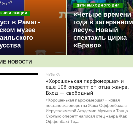
ДЕТИ ВЫХОДНОГО ДНЯ
«Четыре времени
РЕЧИ И ЛЕКЦИИ
уст в Рамат-
года в затерянном
ском музее
лесу». Новый
аильского
спектакль цирка
усства
«Браво»
ИЕ НОВОСТИ
МУЗЫКА
«Хорошенькая парфюмерша» и
еще 106 оперетт от отца жанра.
Вход — свободный
«Хорошенькая парфюмерша» – новая
постановка оперетты Жака Оффенбаха в
Иерусалимской Академии Музыка и Танца
Сколько оперетт написал отец жанра Жак
Оффенбах? Те,...