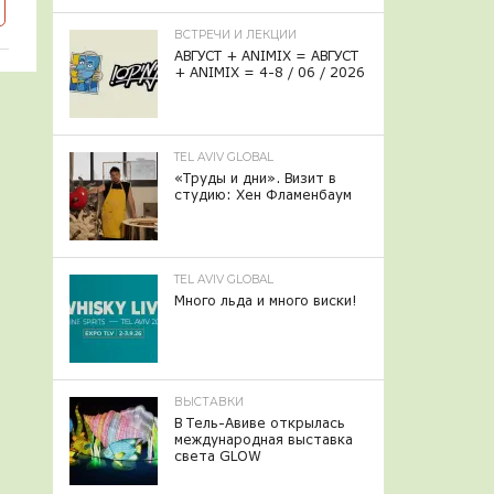
ВСТРЕЧИ И ЛЕКЦИИ
АВГУСТ + ANIMIX = АВГУСТ
+ ANIMIX = 4-8 / 06 / 2026
TEL AVIV GLOBAL
«Труды и дни». Визит в
студию: Хен Фламенбаум
TEL AVIV GLOBAL
Много льда и много виски!
ВЫСТАВКИ
В Тель-Авиве открылась
международная выставка
света GLOW