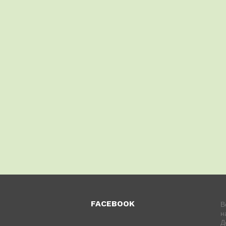
FACEBOOK
В
н
Д