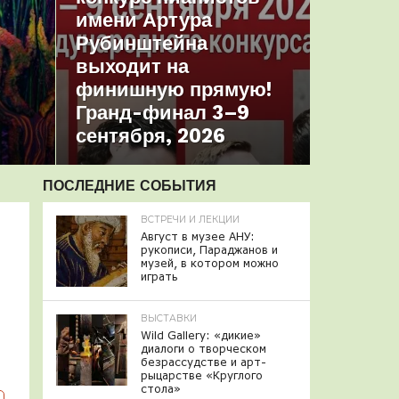
имени Артура
Рубинштейна
выходит на
финишную прямую!
Гранд-финал 3–9
сентября, 2026
ПОСЛЕДНИЕ СОБЫТИЯ
ВСТРЕЧИ И ЛЕКЦИИ
Август в музее АНУ:
рукописи, Параджанов и
музей, в котором можно
играть
ВЫСТАВКИ
Wild Gallery: «дикие»
диалоги о творческом
безрассудстве и арт-
рыцарстве «Круглого
стола»