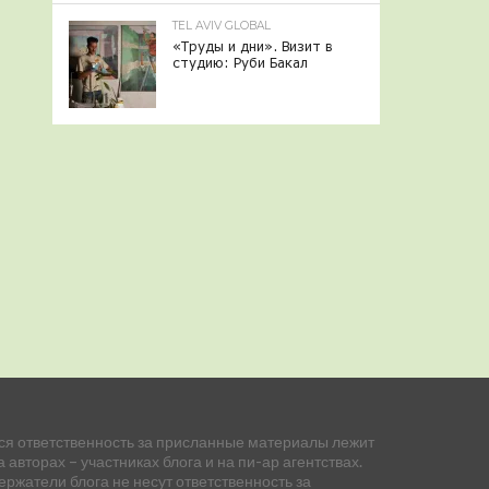
TEL AVIV GLOBAL
«Труды и дни». Визит в
студию: Руби Бакал
ся ответственность за присланные материалы лежит
а авторах – участниках блога и на пи-ар агентствах.
ержатели блога не несут ответственность за