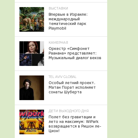
ВЫСТАВКИ
Впервые в Израиле:
международный
тематический парк
Playmobil
КАМЕРНАЯ
Оркестр «Симфонет
Раанана» представляет:
Музыкальный диалог веков
TEL AVIV GLOBAL
Особый летний проект.
Матан Порат исполняет
сонаты Шуберта
ДЕТИ ВЫХОДНОГО ДНЯ
Полет без гравитации и
лето на максимум: WiPark
возвращается в Ришон ле-
Цион!