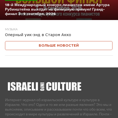
18-й Международный конкурс пианистов имени Артура
Рубинштейна выходит на финишную прямую! Гранд-
финал 3–9 сентября, 2026
МУЗЫКА
Оперный уик-энд в Старом Акко
БОЛЬШЕ НОВОСТЕЙ
Интернет-журнал об израильской культуре и культуре в
Израиле. Что это? Одно и то же или разные явления? Это мы и
выясняем, описываем и рассказываем почти что обо всем, что
происходит в мире культуры и развлечений в Израиле. Почти -